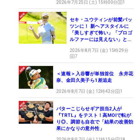
2026年7月25日 (土) 15時00分
1
セキ・ユウティンが前髪パッ
ツンに！ 新ヘアスタイルに
「美しすぎて怖い」「プロゴ
ルファーには見えない」とコ
メント殺到
2026年8月7日 (金) 15時29分
7
＜速報＞入谷響が単独首位 永井花
奈、金田久美子ら1差追走
2026年8月7日 (金) 12時42分
1
パターこじらせギア担当2人が
『TRTL』をテスト！高MOIで転が
り◎、調節も自在で「結果の改善効
果にかなりの意外性」
2026年8月7日 (金) 11時15分
18