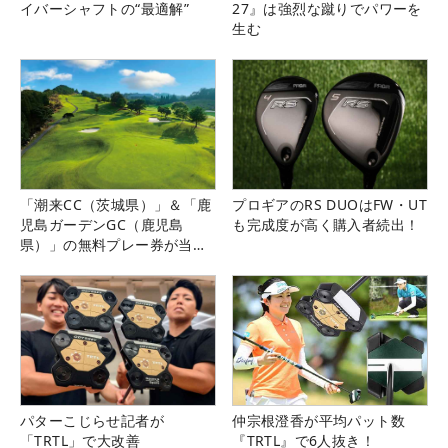
イバーシャフトの“最適解”
27』は強烈な蹴りでパワーを
生む
「潮来CC（茨城県）」＆「鹿
プロギアのRS DUOはFW・UT
児島ガーデンGC（鹿児島
も完成度が高く購入者続出！
県）」の無料プレー券が当た
る！！
パターこじらせ記者が
仲宗根澄香が平均パット数
「TRTL」で大改善
『TRTL』で6人抜き！