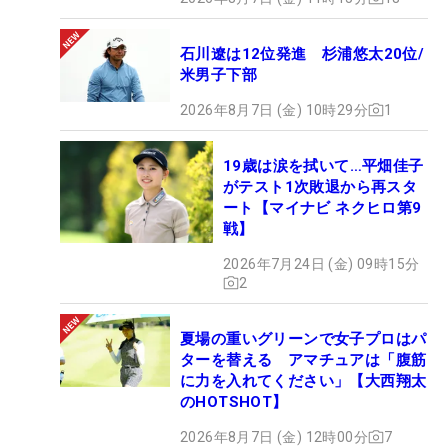
石川遼は12位発進 杉浦悠太20位/
米男子下部
2026年8月7日 (金) 10時29分
1
19歳は涙を拭いて…平畑佳子
がテスト1次敗退から再スタ
ート【マイナビ ネクヒロ第9
戦】
2026年7月24日 (金) 09時15分
2
夏場の重いグリーンで女子プロはパ
ターを替える アマチュアは「腹筋
に力を入れてください」【大西翔太
のHOTSHOT】
2026年8月7日 (金) 12時00分
7