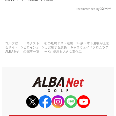
県）
Recommended by
ゴルフ総
「ネクスト
初の最終テスト進出、25歳・木下夏帆が上京
合サイト
ヒロイン」
し実感する成長 キャロウェイ『クロムツア
ALBA Net
の記事一覧
ーX』使用も大きな変化に