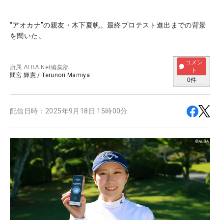
“アオカナ”の親友・木下夏帆。最終プロテスト進出までの背景
を聞いた。
コメン
所属
ALBA Net編集部
ト
間宮 輝憲
/
Terunori Mamiya
0
件
配信日時：
2025年9月18日 15時00分