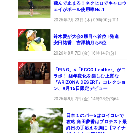
飛んで止まる！ネクヒロでキャロウ
信条だったが、それも今年のプロテストからマネジ
ェイがボール使用率No.1
メントを強く意識するようにし、変貌。「あの時と
は（JFEが）違う見え方になってそう」というのも
2026年7月23日 (木) 09時00分
1
楽しみにしている点だ。
鈴木愛が大会2勝目へ首位T発進
安田祐香、吉澤柚月ら5位
「（最終プロテストで）受かりたいのはもちろんで
すけど、あまり欲張りたくはない。今、足りない部
2026年8月7日 (金) 16時14分
1
分をもう少し磨いて、楽しく4日間プレーできたら
いいなと思います」。親友に最高の報告を届けるた
「PING」×「ECCO Leather」がコ
ラボ！ 経年変化を楽しむ上質な
め、新たな環境、新たな技、新たなボールとともに
『ARIZONA DESERT』コレクショ
合格への準備を進めていく。（文・間宮輝憲）
ン、9月15日限定デビュー
2026年8月7日 (金) 14時28分
64
日本１のパー5はロイコレで
攻略 角田夢香はプロテスト最
終日の手応えを胸に【マイナ