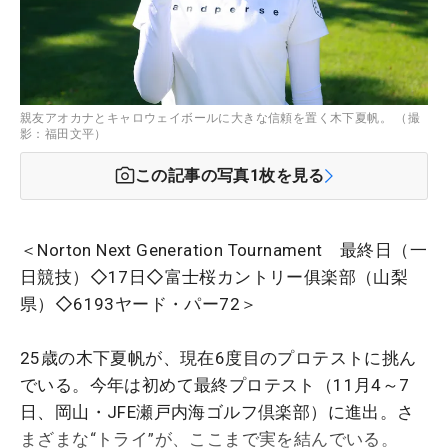
親友アオカナとキャロウェイボールに大きな信頼を置く木下夏帆。 （撮
影：福田文平）
この記事の写真
1
枚を見る
＜Norton Next Generation Tournament 最終日（一
日競技）◇17日◇富士桜カントリー俱楽部（山梨
県）◇6193ヤード・パー72＞
25歳の木下夏帆が、現在6度目のプロテストに挑ん
でいる。今年は初めて最終プロテスト（11月4～7
日、岡山・JFE瀬戸内海ゴルフ倶楽部）に進出。さ
まざまな“トライ”が、ここまで実を結んでいる。