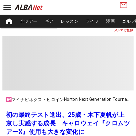
全ツアー
ギア
レッスン
ライフ
漫画
ゴルフ
メルマガ登録
Norton Next Generation Tournament
マイナビネクストヒロイン
初の最終テスト進出、25歳・木下夏帆が上
京し実感する成長 キャロウェイ『クロムツ
アーX』使用も大きな変化に