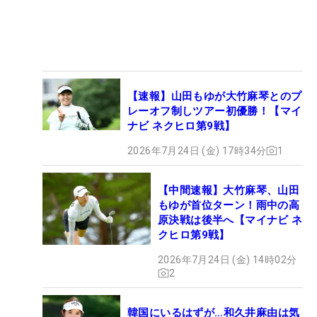
【速報】山田もゆが大竹麻琴とのプ
レーオフ制しツアー初優勝！【マイ
ナビ ネクヒロ第9戦】
2026年7月24日 (金) 17時34分
1
【中間速報】大竹麻琴、山田
もゆが首位ターン！雨中の高
原決戦は後半へ【マイナビ ネ
クヒロ第9戦】
2026年7月24日 (金) 14時02分
2
韓国にいるはずが…和久井麻由は気