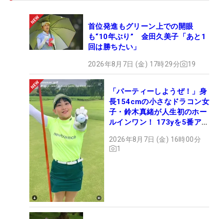
の時に大きかったと振り返る。
首位発進もグリーン上での開眼
2次予選では2日目に「78」を叩きながら、そこから
も“10年ぶり” 金田久美子「あと1
カムバックも果たした。「前半だけで『41』も打っ
回は勝ちたい」
てしまって」と、この時のことは苦々しく思い出す
2026年8月7日 (金) 17時29分
19
が、残りの2日間を「73」「70」と耐え抜いたこと
も、やはり自信につながっている。「（2日目を終
「パーティーしようぜ！」身
えて）焦ったけど、3日目からは、『取れるところ
長154cmの小さなドラコン女
で取っていこう』と思えたんです。最終日はボギー
子・鈴木真緒が人生初のホー
もなく回れて、『東京に来て成長した部分があるん
ルインワン！ 173yを5番アイ
アンで会心のショット
だな』って実感できました」。
2026年8月7日 (金) 16時00分
1
最終テストの会場となるJFEは、「中3か高1の時に
回ったことがあります」と、プレーしたことはある
が内容はうろ覚えという程度の接点。ただ、「めち
ゃくちゃ打ちました」という記憶は鮮明に残ってい
る。これまではピンのみを目指す攻撃型スタイルが