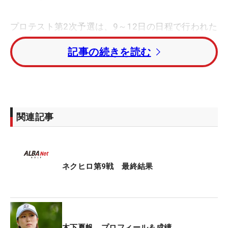
プロテスト第2次予選は、9～12日の日程で行われた
千葉・ゴルフ倶楽部成田ハイツリーでのB地区に参
記事の続きを読む
加。そこをトータル3オーバーの17位タイで通過し
た。「今はホッとしています。ショットは荒れてた
んですけどね」と、耐え抜いた4日間を明るく振り
返る。
関連記事
緊張感が高まるテストの舞台で、成長を続けてい
る。2次では、こんな挑戦を結果に結びつけた。
「普段はアプローチで58度（のウェッジ）しか使わ
ないんですけど、コーライグリーンだったので、
ネクヒロ第9戦 最終結果
（ランを出すために）初めて48度を使って寄せた
ら、外してもパーを取れたり、それが大きかったで
すね」。本人にとっても「発見」というできごと
が、プレーの幅を広げることにもなった。4日間通
木下夏帆 プロフィール＆成績