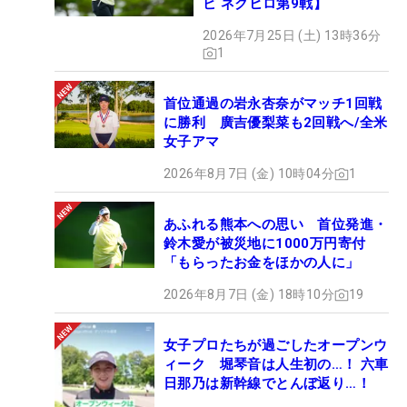
ビ ネクヒロ第9戦】
2026年7月25日 (土) 13時36分
1
首位通過の岩永杏奈がマッチ1回戦
に勝利 廣吉優梨菜も2回戦へ/全米
女子アマ
2026年8月7日 (金) 10時04分
1
あふれる熊本への思い 首位発進・
鈴木愛が被災地に1000万円寄付
「もらったお金をほかの人に」
2026年8月7日 (金) 18時10分
19
女子プロたちが過ごしたオープンウ
ィーク 堀琴音は人生初の…！ 六車
日那乃は新幹線でとんぼ返り…！