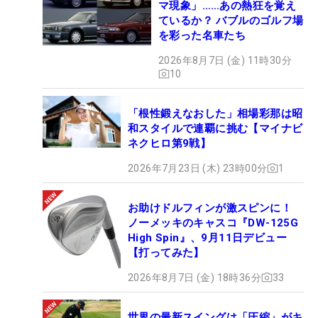
マ現象」……あの熱狂を覚え
ているか？ バブルのゴルフ場
を彩った名車たち
2026年8月7日 (金) 11時30分
10
「根性鍛えなおした」相場彩那は昭
和スタイルで連覇に挑む【マイナビ
ネクヒロ第9戦】
2026年7月23日 (木) 23時00分
1
お助けドルフィンが激スピンに！
ノーメッキのキャスコ『DW-125G
High Spin』、9月11日デビュー
【打ってみた】
2026年8月7日 (金) 18時36分
33
世界の最新スイングは「圧縮」がキ