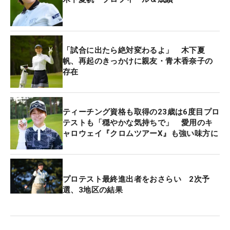
して使用した48度のアプローチについては、「最終
も使えそうです」と自信を深めている。
熊本県出身で秀岳館高を出てからは、研修生として
「試合に出たら絶対変わるよ」 木下夏
過ごしてきた。宮崎に移り、フェニックスCCでキャ
帆、再起のきっかけに親友・青木香奈子の
存在
ディ業務を行った時期もある。しかし、今年に入り
東京に拠点を移すことを決断。5月に上京した。
「東京だとたくさん試合があるので」。実戦的なラ
ティーチング資格も取得の23歳は6度目プロ
ウンドをこなしながらテストの準備を進めるという
テストも「穏やかな気持ちで」 愛用のキ
のも、挑戦のひとつだ。
ャロウェイ『クロムツアーX』も強い味方に
「香奈子ちゃんの存在は大きい」。昨年のプロテス
ト合格組、青木香奈子の助言も決断を後押しした。
プロテスト最終進出者をおさらい 2次予
「技術の話もしますし、プライベートなこともなん
選、3地区の結果
でも話します」という“親友”だ。青木のプロデビュ
ー戦（今年3月のVポイント×SMBCレディス）では
キャディも務めた。青木もフェニックスCCでキャデ