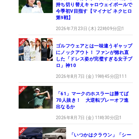
持ち切り替えキャロウェイボールで
今季初V目指す【マイナビ ネクヒロ
第9戦】
2026年7月23日 (木) 22時09分
1
ゴルフウェアとは一味違うギャップ
にノックアウト！ ファンが惚れ直
した「ドレス姿が完璧すぎる女子プ
ロ」神10
2026年8月7日 (金) 19時45分
111
「61」マークのホスラーは勝てば
70人抜き！ 大逆転プレーオフ進
出なるか
2026年8月7日 (金) 11時30分
1
「いつかはクラウン」「シー