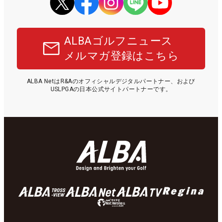
ALBAゴルフニュース
メルマガ登録はこちら
ALBA NetはR&Aのオフィシャルデジタルパートナー、および
USLPGAの日本公式サイトパートナーです。