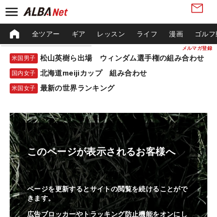
全ツアー
ギア
レッスン
ライフ
漫画
ゴルフ
メルマガ登録
松山英樹ら出場 ウィンダム選手権の組み合わせ
米国男子
北海道meijiカップ 組み合わせ
国内女子
最新の世界ランキング
米国女子
このページが表示されるお客様へ
ページを更新するとサイトの閲覧を続けることがで
きます。
広告ブロッカーやトラッキング防止機能をオンにし