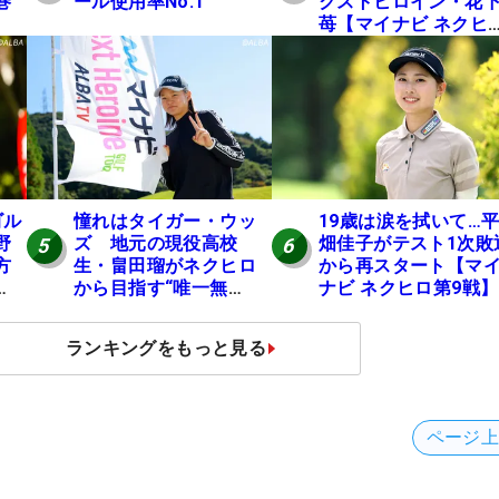
巻
ール使用率No.1
クストヒロイン・花
】
苺【マイナビ ネクヒ
第6戦】
ゴル
憧れはタイガー・ウッ
19歳は涙を拭いて…
野
ズ 地元の現役高校
畑佳子がテスト1次敗
5
6
方
生・畠田瑠がネクヒロ
から再スタート【マ
から目指す“唯一無
ナビ ネクヒロ第9戦】
ヒ
二”「スイングは誰にも
負けない」
ランキングをもっと見る
ページ