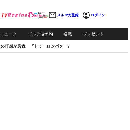
メルマガ登録
ログイン
Sニュース
ゴルフ場予約
連載
プレゼント
しの打感が秀逸 『トゥーロンパター』