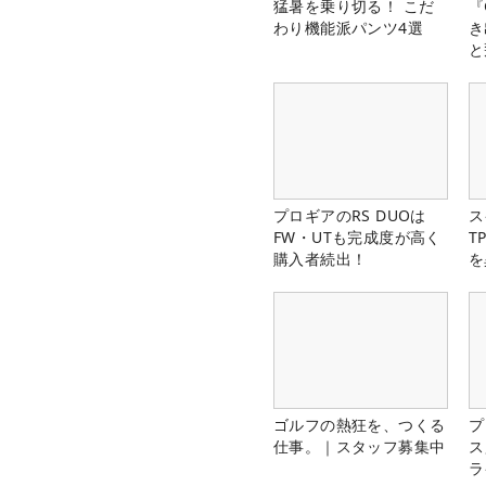
猛暑を乗り切る！ こだ
『
わり機能派パンツ4選
き
と
プロギアのRS DUOは
ス
FW・UTも完成度が高く
T
購入者続出！
を
ゴルフの熱狂を、つくる
プ
仕事。｜スタッフ募集中
ス
ラ