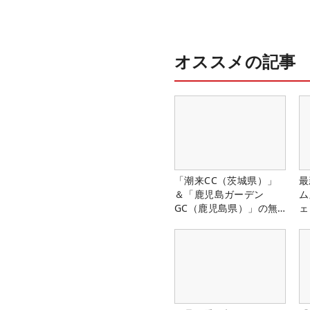
オススメの記事
「潮来CC（茨城県）」
最
＆「鹿児島ガーデン
ム
GC（鹿児島県）」の無
ェ
料プレー券が当たる！！