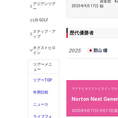
賞金総
¥
アジアンツア
2025年9月17日
額
ー
LIV GOLF
ステップ・ア
歴代優勝者
ップ
ネクストヒロ
2025
郡山 瞳
イン
ツアーメニ
ュー
ツアーTOP
マイナビネクストヒロインゴル
年間日程
Norton Next Gene
ニュース
2025年9月17日-9月17日
賞
ライブフォ