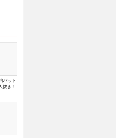
均パット
6人抜き！