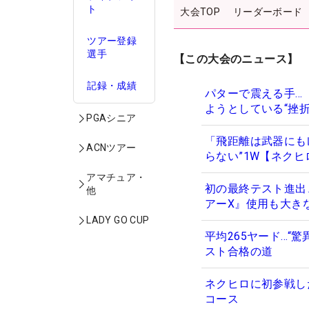
ト
大会TOP
リーダーボード
ツアー登録
選手
【この大会のニュース】
記録・成績
パターで震える手…
ようとしている“挫折
PGAシニア
「飛距離は武器にも
ACNツアー
らない”1W【ネク
アマチュア・
初の最終テスト進出
他
アーX』使用も大き
LADY GO CUP
平均265ヤード…“
スト合格の道
ネクヒロに初参戦し
コース