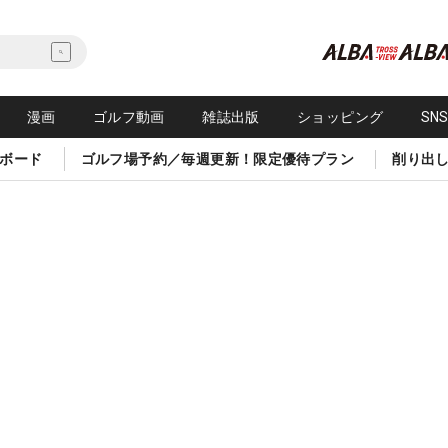
漫画
ゴルフ動画
雑誌出版
ショッピング
SN
ボード
ゴルフ場予約／毎週更新！限定優待プラン
削り出