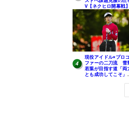
ストへ課題克服の圧
V【ネクヒロ開幕戦
現役アイドル×プロ
ファーの二刀流 雪
4
若葉が目指す道「両
とも成功してこそ」
【マイナビ ネクスト
ロインツアー】