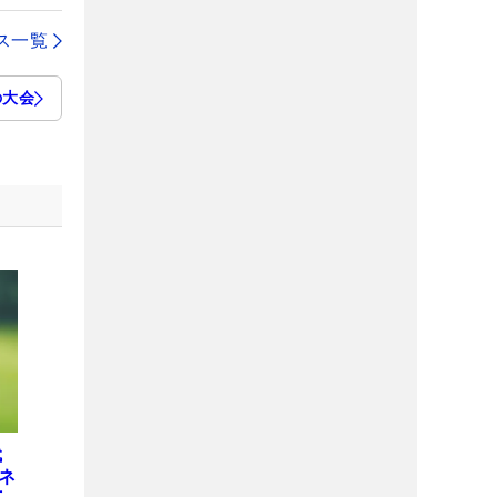
ス一覧
の大会
代
ネ