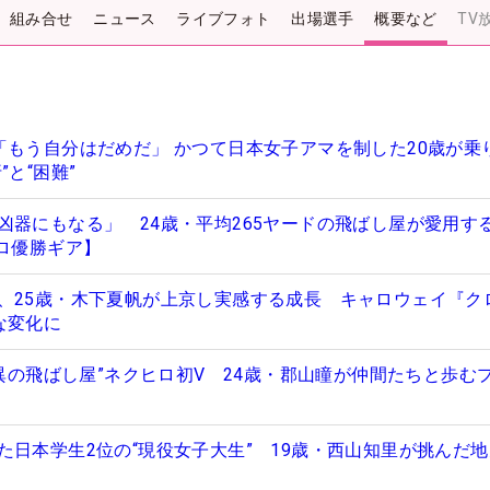
組み合せ
ニュース
ライブフォト
出場選手
概要など
TV
「もう自分はだめだ」 かつて日本女子アマを制した20歳が乗
”と“困難”
凶器にもなる」 24歳・平均265ヤードの飛ばし屋が愛用する
ヒロ優勝ギア】
、25歳・木下夏帆が上京し実感する成長 キャロウェイ『ク
な変化に
驚異の飛ばし屋”ネクヒロ初V 24歳・郡山瞳が仲間たちと歩む
た日本学生2位の“現役女子大生” 19歳・西山知里が挑んだ