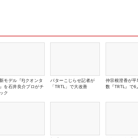
新モデル『FJクオンタ
パターこじらせ記者が
仲宗根澄香が平
』を石井良介プロがチ
「TRTL」で大改善
数『TRTL』で
ック