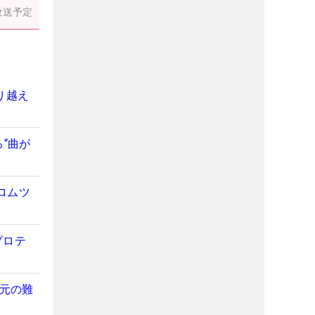
放送予定
り越え
“曲が
ロムツ
プロテ
地元の難