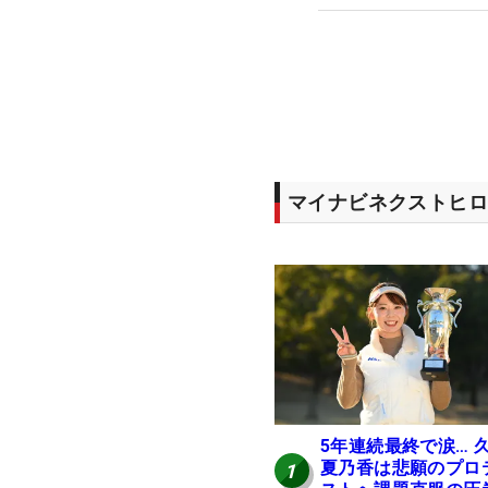
マイナビネクストヒロ
5年連続最終で涙… 
夏乃香は悲願のプロ
1