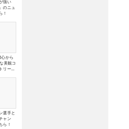
が強い
」のニュ
ら！
都心から
トな美観コ
トリー俱
ン選手と
チャン
ちら！