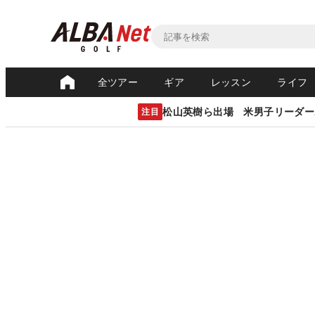
全ツアー
ギア
レッスン
ライフ
松山英樹ら出場 米男子リーダー
注目