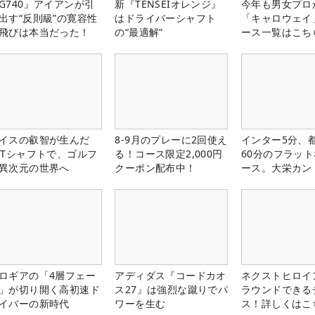
G740』アイアンが引
新『TENSEIオレンジ』
今年も男女プロ
出す“反則級”の寛容性
はドライバーシャフト
「キャロウェイ
飛びは本当だった！
の“最適解”
ース一覧はこち
イスの叡智が生んだ
8-9月のプレーに2回使え
インター5分、
PTシャフトで、ゴルフ
る！コース限定2,000円
60分のフラッ
異次元の世界へ
クーポン配布中！
ース。大栄カン
楽部（千葉県）
ロギアの「4層フェー
アディダス『コードカオ
ネクストヒロイ
」が切り開く高初速ド
ス27』は強烈な蹴りでパ
ラウンドできる
イバーの新時代
ワーを生む
ス！詳しくはこ