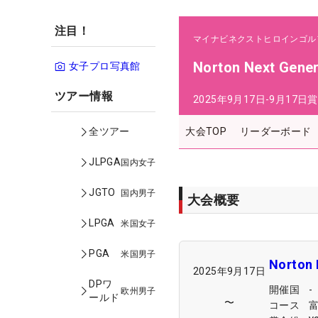
注目！
マイナビネクストヒロインゴル
Norton Next Gene
女子プロ写真館
ツアー情報
2025年9月17日-9月17日
賞
大会TOP
リーダーボード
全ツアー
JLPGA
国内女子
JGTO
国内男子
大会概要
LPGA
米国女子
PGA
米国男子
Norton 
2025年9月17日
DPワ
開催国
-
欧州男子
ールド
〜
コース