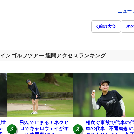
ニュー
前の大会
次
インゴルフツアー 週間アクセスランキング
久世
飛んで止まる！ネクヒ
相次ぐ事故で代車の
テ
ロでキャロウェイがボ
車の代車…不運続きの
2
3