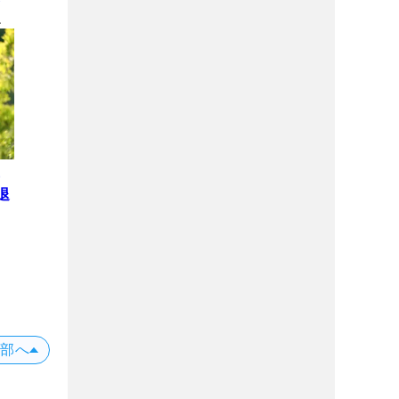
下
ロ
平
退
イ
上部へ