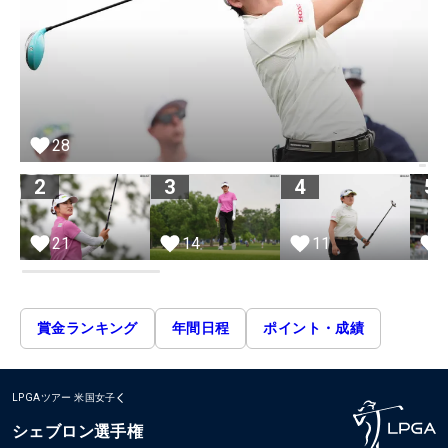
28
2
3
4
5
21
14
11
賞金ランキング
年間日程
ポイント・成績
LPGAツアー
米国女子
シェブロン選手権