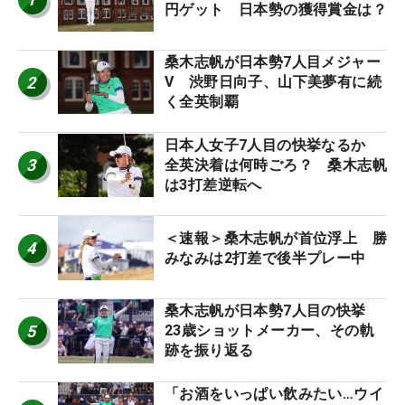
円ゲット 日本勢の獲得賞金は？
桑木志帆が日本勢7人目メジャー
2
V 渋野日向子、山下美夢有に続
く全英制覇
日本人女子7人目の快挙なるか
3
全英決着は何時ごろ？ 桑木志帆
は3打差逆転へ
＜速報＞桑木志帆が首位浮上 勝
4
みなみは2打差で後半プレー中
桑木志帆が日本勢7人目の快挙
5
23歳ショットメーカー、その軌
跡を振り返る
「お酒をいっぱい飲みたい…ウイ