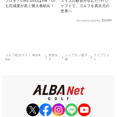
プロギアのRS DUOはFW・UT
スイスの叡智が生んだTPTシ
も完成度が高く購入者続出！
ャフトで、ゴルフを異次元の
世界へ
Recommended by
ゴルフ総合サイト ALBA
米国女
シェブロン選手
ライブフォ
Net
子
権
ト