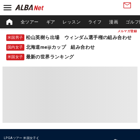
全ツアー
ギア
レッスン
ライフ
漫画
ゴルフ
メルマガ登録
松山英樹ら出場 ウィンダム選手権の組み合わせ
米国男子
北海道meijiカップ 組み合わせ
国内女子
最新の世界ランキング
米国女子
LPGAツアー
米国女子