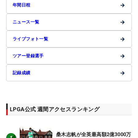
→
年間日程
→
ニュース一覧
→
ライブフォト一覧
→
ツアー登録選手
→
記録成績
LPGA公式 週間アクセスランキング
桑木志帆が全英最高額2億3000万
1