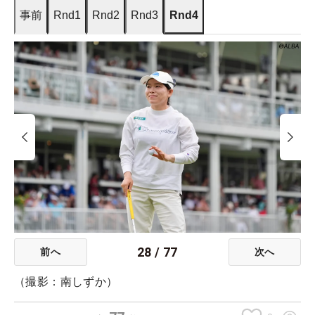
事前
Rnd1
Rnd2
Rnd3
Rnd4
28
/
77
前へ
次へ
（撮影：南しずか）