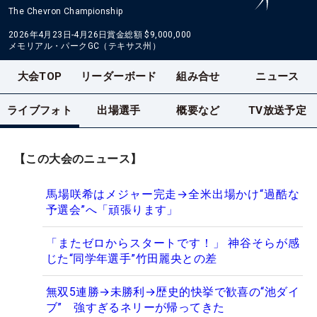
The Chevron Championship
2026年4月23日-4月26日
賞金総額
$9,000,000
メモリアル・パークGC（テキサス州）
大会TOP
リーダーボード
組み合せ
ニュース
ライブフォト
出場選手
概要など
TV放送予定
【この大会のニュース】
馬場咲希はメジャー完走→全米出場かけ“過酷な
予選会”へ「頑張ります」
「またゼロからスタートです！」 神谷そらが感
じた“同学年選手”竹田麗央との差
無双5連勝→未勝利→歴史的快挙で歓喜の“池ダイ
ブ” 強すぎるネリーが帰ってきた