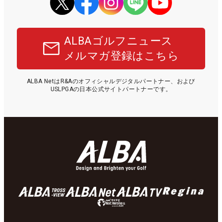
ALBAゴルフニュース
メルマガ登録はこちら
ALBA NetはR&Aのオフィシャルデジタルパートナー、および
USLPGAの日本公式サイトパートナーです。