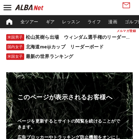
全ツアー
ギア
レッスン
ライフ
漫画
ゴルフ
メルマガ登録
松山英樹ら出場 ウィンダム選手権のリーダーボード
米国男子
北海道meijiカップ リーダーボード
国内女子
最新の世界ランキング
米国女子
このページが表示されるお客様へ
ページを更新するとサイトの閲覧を続けることがで
きます。
広告ブロッカーやトラッキング防止機能をオンにし