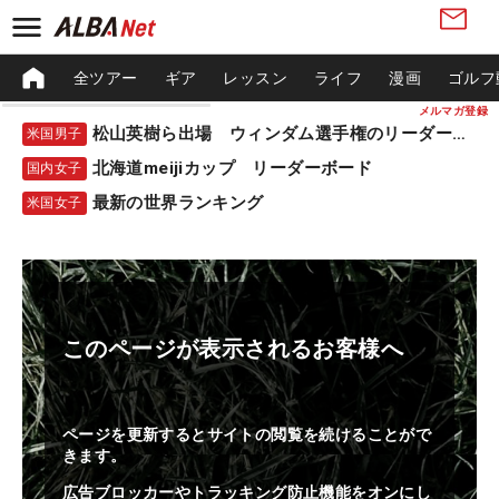
全ツアー
ギア
レッスン
ライフ
漫画
ゴルフ
メルマガ登録
松山英樹ら出場 ウィンダム選手権のリーダーボード
米国男子
北海道meijiカップ リーダーボード
国内女子
最新の世界ランキング
米国女子
このページが表示されるお客様へ
ページを更新するとサイトの閲覧を続けることがで
きます。
広告ブロッカーやトラッキング防止機能をオンにし