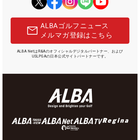
ALBAゴルフニュース
メルマガ登録はこちら
ALBA NetはR&Aのオフィシャルデジタルパートナー、および
USLPGAの日本公式サイトパートナーです。