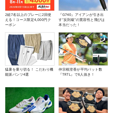
2組7名以上のプレーに2回使
『G740』アイアンが引き出
える！コース限定4,000円ク
す“反則級”の寛容性と飛びは
ーポン
本当だった！
猛暑を乗り切る！ こだわり機
仲宗根澄香が平均パット数
能派パンツ4選
『TRTL』で6人抜き！