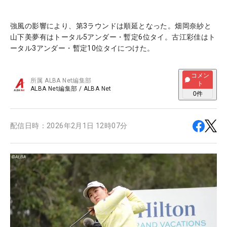
強風の影響により、第3ラウンドは順延となった。畑岡奈紗と
山下美夢有はトータル5アンダー・暫定6位タイ。古江彩佳はト
ータル3アンダー・暫定10位タイにつけた。
コメン
所属
ALBA Net編集部
ト
ALBA Net編集部
/
ALBA Net
0
件
配信日時：
2026年2月1日 12時07分