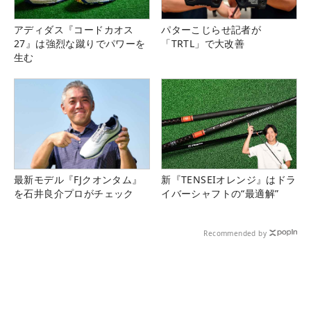
アディダス『コードカオス
パターこじらせ記者が
27』は強烈な蹴りでパワーを
「TRTL」で大改善
生む
最新モデル『FJクオンタム』
新『TENSEIオレンジ』はドラ
を石井良介プロがチェック
イバーシャフトの“最適解”
Recommended by