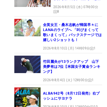
2026年8月5日 (水) 07時00分
8
全英女王・桑木志帆が帰国早々に
LANAのライブへ 「叫びまくって
歌いまくって」バックステージでは
嬉しい2ショットも！
2026年8月10日 (月) 14時09分
1
竹田麗央が13ランクアップ 山下
美夢有は7位【米国女子賞金ランキ
ング】
2026年8月4日 (火) 12時00分
1
ALBA942号（8月12日発売）右プ
ッシュにサヨナラ
2026年8月10日 (月) 12時00分
10