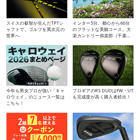
スイスの叡智が生んだTPTシ
インター5分、都心から60分
ャフトで、ゴルフを異次元の
のフラットな美観コース。大
世界へ
栄カントリー俱楽部（千葉
県）
今年も男女プロが強い「キャ
プロギアのRS DUOはFW・UT
ロウェイ」のニュース一覧は
も完成度が高く購入者続出！
こちら！