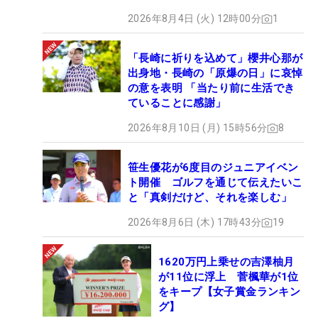
2026年8月4日 (火) 12時00分
1
「長崎に祈りを込めて」櫻井心那が
出身地・長崎の「原爆の日」に哀悼
の意を表明 「当たり前に生活でき
ていることに感謝」
2026年8月10日 (月) 15時56分
8
笹生優花が6度目のジュニアイベン
ト開催 ゴルフを通じて伝えたいこ
と「真剣だけど、それを楽しむ」
2026年8月6日 (木) 17時43分
19
1620万円上乗せの吉澤柚月
が11位に浮上 菅楓華が1位
をキープ【女子賞金ランキン
グ】