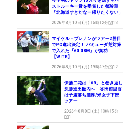
今季初のトップ10入りを逃すもベ
ストルーキー賞を受賞した都玲華
「北海道すきだなー帰りたくない」
2026年8月10日 (月) 16時12分
13
マイケル・ブレナンがツアー2勝目
でPO進出決定！ バミューダ芝対策
で入れた『60.08M』が奏功
【WITB】
2026年8月10日 (月) 19時47分
12
伊藤二花は「69」と巻き返し
決勝進出圏内へ 谷田侑里香
は予選落ち濃厚/米女子下部
ツアー
2026年8月8日 (土) 10時15分
1