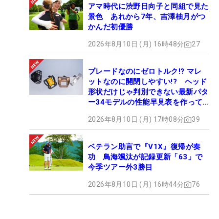
アマ時代に渋野日向子と同組で見た
景色 あれから7年、吉澤柚月がつ
かんだ初優勝
2026年8月10日 (月) 16時48分
27
ブレードなのにゼロトルク!? マレ
ットなのに開閉しやすい!? ヘッド
形状だけじゃ判別できない最新パタ
ー34モデルの性能早見表を作って
みた #ギアカタログ2026
2026年8月10日 (月) 17時08分
39
ベテラン助言で『V1X』復帰が奏
功 鳥海颯汰が記録更新「63」で
今季ツアー外3勝目
2026年8月10日 (月) 16時44分
76