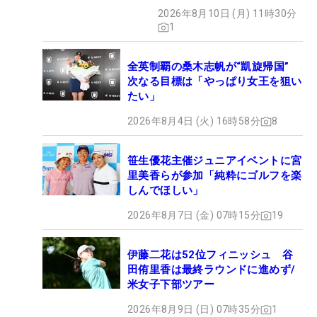
2026年8月10日 (月) 11時30分
1
全英制覇の桑木志帆が“凱旋帰国”
次なる目標は「やっぱり女王を狙い
たい」
2026年8月4日 (火) 16時58分
8
笹生優花主催ジュニアイベントに宮
里美香らが参加「純粋にゴルフを楽
しんでほしい」
2026年8月7日 (金) 07時15分
19
伊藤二花は52位フィニッシュ 谷
田侑里香は最終ラウンドに進めず/
米女子下部ツアー
2026年8月9日 (日) 07時35分
1