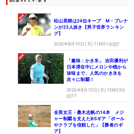
松山英樹は24位キープ M・ブレナ
ンが23人抜き【男子世界ランキン
グ】
2026年8月10日 (月) 11時51分
1
「趣味：かき氷」 吉田優利が
日本滞在中にメロンや桃から
珍味まで、人気のかき氷を
次々に制覇！
2026年8月10日 (月) 13時53分
17
全英女王・桑木志帆の14本 メジ
ャー制覇を支えたBSギア「ボール
やクラブを信頼した」【勝者のギ
ア】