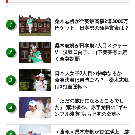
桑木志帆が全英最高額2億3000万
1
円ゲット 日本勢の獲得賞金は？
桑木志帆が日本勢7人目メジャー
2
V 渋野日向子、山下美夢有に続
く全英制覇
日本人女子7人目の快挙なるか
3
全英決着は何時ごろ？ 桑木志帆
は3打差逆転へ
「ただの旅行になるところでし
4
た」 荒木優奈、赤字覚悟の“ギャ
ンブル渡英”実らせ初の全英へ
＜速報＞桑木志帆が首位浮上 勝