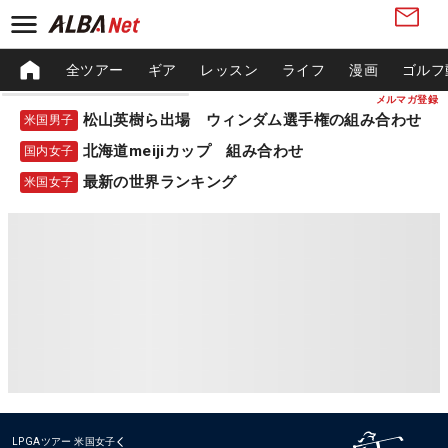
全ツアー
ギア
レッスン
ライフ
漫画
ゴルフ
メルマガ登録
松山英樹ら出場 ウィンダム選手権の組み合わせ
米国男子
北海道meijiカップ 組み合わせ
国内女子
最新の世界ランキング
米国女子
LPGAツアー
米国女子