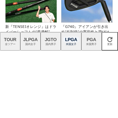
新『TENSEIオレンジ』はドラ
『G740』アイアンが引き出
イバーシャフトの“最適解”
す“反則級”の寛容性と飛びは
本当だった！
TOUR
JLPGA
JGTO
LPGA
PGA
閉じる
全ツアー
国内女子
国内男子
米国女子
米国男子
更新
スイスの叡智が生んだTPTシ
ALBA Netゴルフ場予約／【毎
ャフトで、ゴルフを異次元の
週更新】特別優待プランはこ
世界へ
ちら！