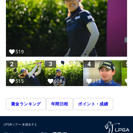
519
2
3
4
5
515
508
313
賞金ランキング
年間日程
ポイント・成績
LPGAツアー
米国女子