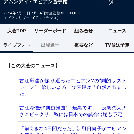
アムンディ・エビアン選手権
2024年7月11日-7月14日
賞金総額
$8,000,000
エビアンリゾートGC（フランス）
大会TOP
リーダーボード
組み合せ
ニュース
ライブフォト
出場選手
概要など
TV放送予定
【この大会のニュース】
古江彩佳が振り返ったエビアンVの“劇的ラスト
シーン” 珍しいよろこび表現は「自然と出まし
た」
古江彩佳が“凱旋帰国”「最高です」 反響の大き
さにビックリ、秋には日本での試合出場も予定
「前向きな4日間だった」渋野日向子がエビアン