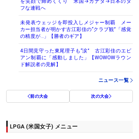
を笑顔で締めくくり 米国→カナダ→日本のタ
フな連戦へ
未発表ウェッジを即投入しメジャー制覇 メー
カー担当者が明かす古江彩佳の“クラブ観”「感覚
の精度が…」【勝者のギア】
4日間見守った東尾理子も“涙” 古江彩佳のエビ
アン制覇に「感動しました」【WOWOWラウン
ド解説者の見解】
ニュース一覧
前の大会
次の大会
LPGA (米国女子) メニュー