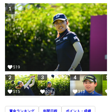
1
519
2
3
4
5
515
508
313
賞金ランキング
年間日程
ポイント・成績