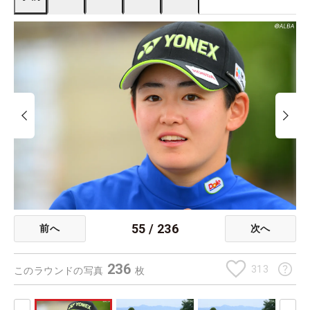
55
/
236
前へ
次へ
236
313
このラウンドの写真
枚