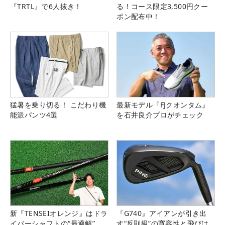
『TRTL』で6人抜き！
る！コース限定3,500円クー
ポン配布中！
猛暑を乗り切る！ こだわり機
最新モデル『FJクオンタム』
能派パンツ4選
を石井良介プロがチェック
新『TENSEIオレンジ』はドラ
『G740』アイアンが引き出
イバーシャフトの“最適解”
す“反則級”の寛容性と飛びは