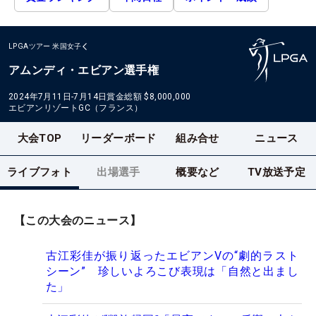
LPGAツアー
米国女子
アムンディ・エビアン選手権
2024年7月11日-7月14日
賞金総額
$8,000,000
エビアンリゾートGC（フランス）
大会TOP
リーダーボード
組み合せ
ニュース
ライブフォト
出場選手
概要など
TV放送予定
【この大会のニュース】
古江彩佳が振り返ったエビアンVの“劇的ラスト
シーン” 珍しいよろこび表現は「自然と出まし
た」