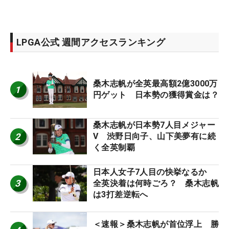
LPGA公式 週間アクセスランキング
桑木志帆が全英最高額2億3000万
1
円ゲット 日本勢の獲得賞金は？
桑木志帆が日本勢7人目メジャー
2
V 渋野日向子、山下美夢有に続
く全英制覇
日本人女子7人目の快挙なるか
3
全英決着は何時ごろ？ 桑木志帆
は3打差逆転へ
＜速報＞桑木志帆が首位浮上 勝