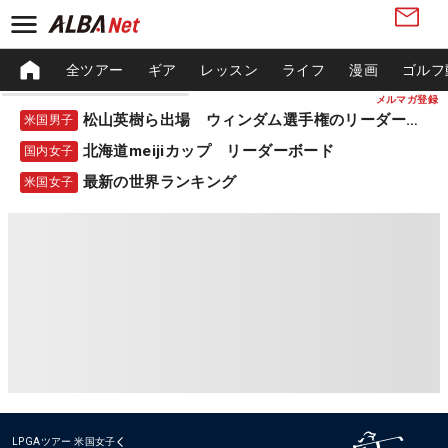
全ツアー
ギア
レッスン
ライフ
漫画
ゴルフ
メルマガ登録
松山英樹ら出場 ウィンダム選手権のリーダーボード
米国男子
北海道meijiカップ リーダーボード
国内女子
最新の世界ランキング
米国女子
LPGAツアー
米国女子