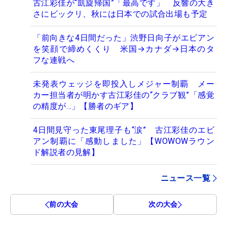
古江彩佳が“凱旋帰国”「最高です」 反響の大き
さにビックリ、秋には日本での試合出場も予定
「前向きな4日間だった」渋野日向子がエビアン
を笑顔で締めくくり 米国→カナダ→日本のタ
フな連戦へ
未発表ウェッジを即投入しメジャー制覇 メー
カー担当者が明かす古江彩佳の“クラブ観”「感覚
の精度が…」【勝者のギア】
4日間見守った東尾理子も“涙” 古江彩佳のエビ
アン制覇に「感動しました」【WOWOWラウン
ド解説者の見解】
ニュース一覧
前の大会
次の大会