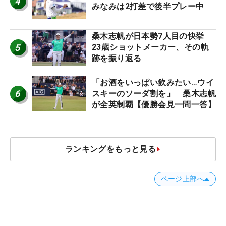
4
みなみは2打差で後半プレー中
桑木志帆が日本勢7人目の快挙
5
23歳ショットメーカー、その軌
跡を振り返る
「お酒をいっぱい飲みたい…ウイ
6
スキーのソーダ割を」 桑木志帆
が全英制覇【優勝会見一問一答】
ランキングをもっと見る
ページ上部へ