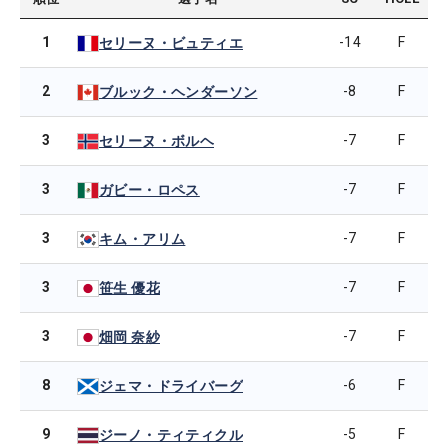
1
-14
F
セリーヌ・ビュティエ
2
-8
F
ブルック・ヘンダーソン
3
-7
F
セリーヌ・ボルヘ
3
-7
F
ガビー・ロペス
3
-7
F
キム・アリム
3
-7
F
笹生 優花
3
-7
F
畑岡 奈紗
8
-6
F
ジェマ・ドライバーグ
9
-5
F
ジーノ・ティティクル