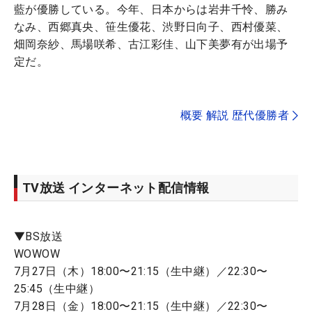
藍が優勝している。今年、日本からは岩井千怜、勝み
なみ、西郷真央、笹生優花、渋野日向子、西村優菜、
畑岡奈紗、馬場咲希、古江彩佳、山下美夢有が出場予
定だ。
概要 解説 歴代優勝者
TV放送 インターネット配信情報
▼BS放送
WOWOW
7月27日（木）18:00〜21:15（生中継）／22:30〜
25:45（生中継）
7月28日（金）18:00〜21:15（生中継）／22:30〜