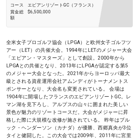
コース
エビアンリゾートGC（フランス）
賞金総
$6,500,000
額
全米女子プロゴルフ協会（LPGA）と欧州女子ゴルフツ
アー（LET）の共催大会。1994年にLETのメジャー大会
「エビアン・マスターズ」として創設。2000年から
LPGAとの共催となり、2013年にLPGAが認定する第5
のメジャー大会となった。2021年からヨーロッパ最大
級とされる資産運用会社アムンディがトーナメントス
ポンサーとなり、大会名も変更されている。 会場は
1904年に開場したフランスのエビアンリゾートGC。レ
マン湖を見下ろし、アルプスの山々に囲まれた美しい
景色が魅力のリゾートコースだ。大会がメジャーに昇
格した際に大規模な改修が施されている。 昨年はブル
ック・ヘンダーソン（カナダ）が優勝、西郷真央が3位
タイと健闘した。この大会では2009年、2011年に宮里