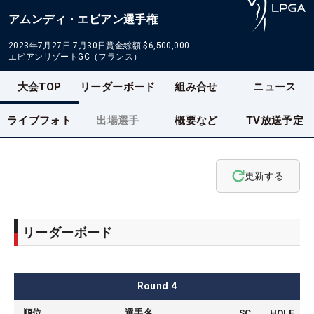
アムンディ・エビアン選手権
2023年7月27日-7月30日
賞金総額
$6,500,000
エビアンリゾートGC（フランス）
大会TOP
リーダーボード
組み合せ
ニュース
ライブフォト
出場選手
概要など
TV放送予定
更新する
リーダーボード
Round
4
順位
選手名
SC
HOLE