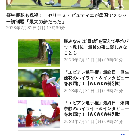
笹生優花も祝福！ セリーヌ・ビュティエが母国でメジャ
ー初制覇「最大の夢だった」
2023年7月31日 (月) 17時30分
勝みなみは“目線”を変えて平均パ
ット数1位 最後の夜に楽しみな
ことも…
2023年7月31日 (月) 09時30分
「エビアン選手権」最終日 笹生
優花のハイライト＆インタビュー
をお届け！【WOWOW特別動
画】
2023年7月31日 (月) 09時26分
「エビアン選手権」最終日 畑岡
奈紗のハイライト＆インタビュー
をお届け！【WOWOW特別動
画】
2023年7月31日 (月) 09時24分