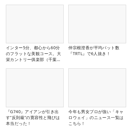
インター5分、都心から60分
仲宗根澄香が平均パット数
のフラットな美観コース。大
『TRTL』で6人抜き！
栄カントリー俱楽部（千葉
県）
『G740』アイアンが引き出
今年も男女プロが強い「キャ
す“反則級”の寛容性と飛びは
ロウェイ」のニュース一覧は
本当だった！
こちら！