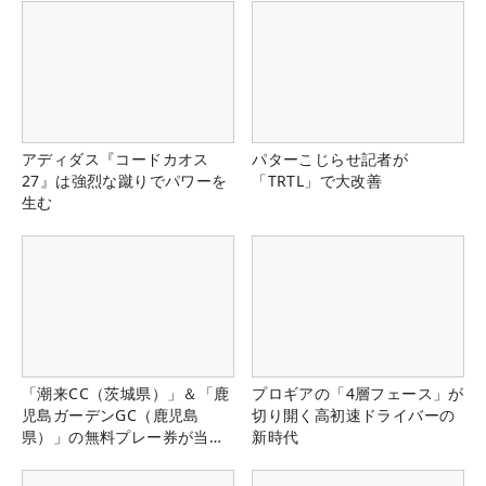
アディダス『コードカオス
パターこじらせ記者が
27』は強烈な蹴りでパワーを
「TRTL」で大改善
生む
「潮来CC（茨城県）」＆「鹿
プロギアの「4層フェース」が
児島ガーデンGC（鹿児島
切り開く高初速ドライバーの
県）」の無料プレー券が当た
新時代
る！！