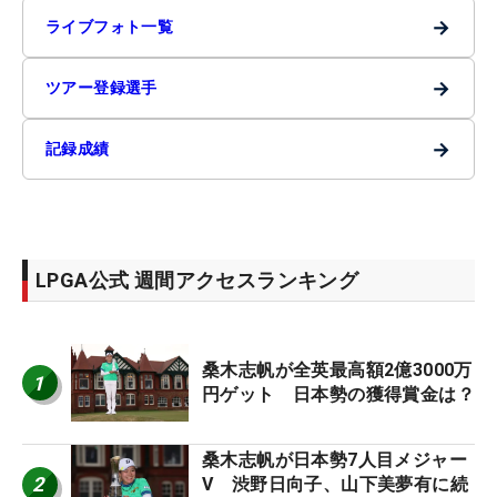
→
ライブフォト一覧
→
ツアー登録選手
→
記録成績
LPGA公式 週間アクセスランキング
桑木志帆が全英最高額2億3000万
1
円ゲット 日本勢の獲得賞金は？
桑木志帆が日本勢7人目メジャー
2
V 渋野日向子、山下美夢有に続