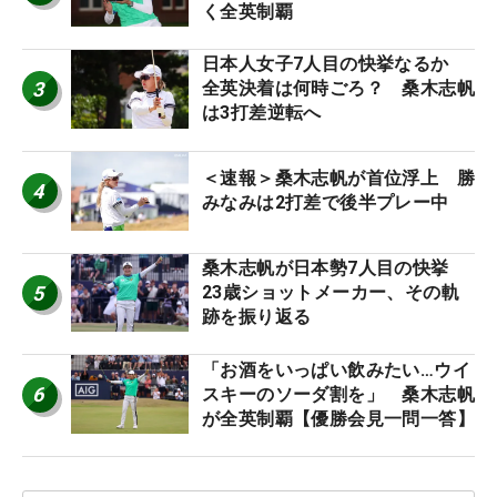
く全英制覇
日本人女子7人目の快挙なるか
3
全英決着は何時ごろ？ 桑木志帆
は3打差逆転へ
＜速報＞桑木志帆が首位浮上 勝
4
みなみは2打差で後半プレー中
桑木志帆が日本勢7人目の快挙
5
23歳ショットメーカー、その軌
跡を振り返る
「お酒をいっぱい飲みたい…ウイ
6
スキーのソーダ割を」 桑木志帆
が全英制覇【優勝会見一問一答】