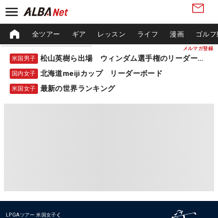
全ツアー
ギア
レッスン
ライフ
漫画
ゴルフ
メルマガ登録
松山英樹ら出場 ウィンダム選手権のリーダーボード
米国男子
北海道meijiカップ リーダーボード
国内女子
最新の世界ランキング
米国女子
LPGAツアー
米国女子