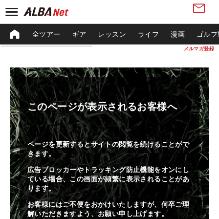
全ツアー
ギア
レッスン
ライフ
漫画
ゴルフ
メルマガ登録
このページが表示されるお客様へ
ページを更新するとサイトの閲覧を続けることがで
きます。
広告ブロッカーやトラッキング防止機能をオンにし
ている場合、この画面が頻繁に表示されることがあ
ります。
お客様にはご不便をおかけいたしますが、何卒ご理
解いただきますよう、お願い申し上げます。