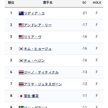
順位
選手名
SC
HOLE
1
-21
F
リディア・コ
2
-17
F
アンドレア・リー
3
-16
F
リリア・ヴ
3
-16
F
キム・ヒョージュ
3
-16
F
チェ・ヘジン
6
-13
F
ジーノ・ティティクル
7
-12
F
アリヤ・ジュタヌガーン
8
-11
F
笹生 優花
8
-11
F
リン・グラント