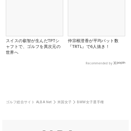
スイスの叡智が生んだTPTシ
仲宗根澄香が平均パット数
ャフトで、ゴルフを異次元の
『TRTL』で6人抜き！
世界へ
Recommended by
ゴルフ総合サイト ALBA Net
米国女子
BMW女子選手権