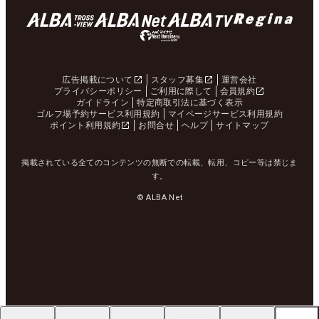
広告掲載について
スタッフ募集
運営会社
プライバシーポリシー
ご利用に際して
会員規約
ガイドライン
特定商取引法に基づく表示
ゴルフ場予約サービス利用規約
マイページサービス利用規約
ポイント利用規約
お問合せ
ヘルプ
サイトマップ
掲載されている全てのコンテンツの無断での転載、転用、コピー等は禁じま
す。
© ALBA Net