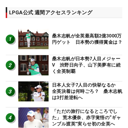
LPGA公式 週間アクセスランキング
桑木志帆が全英最高額2億3000万
1
円ゲット 日本勢の獲得賞金は？
桑木志帆が日本勢7人目メジャー
2
V 渋野日向子、山下美夢有に続
く全英制覇
日本人女子7人目の快挙なるか
3
全英決着は何時ごろ？ 桑木志帆
は3打差逆転へ
「ただの旅行になるところでし
4
た」 荒木優奈、赤字覚悟の“ギャ
ンブル渡英”実らせ初の全英へ