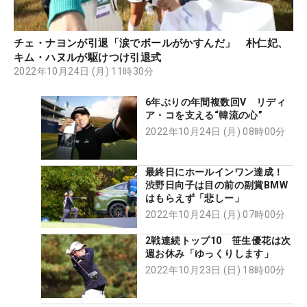
チェ・ナヨンが引退「涙でボールがかすんだ」 朴仁妃、
キム・ハヌルが駆けつけ引退式
2022年10月24日 (月) 11時30分
6年ぶりの年間複数回V リディ
ア・コを支える“韓流の心”
2022年10月24日 (月) 08時00分
最終日にホールインワン達成！
渋野日向子は目の前の副賞BMW
はもらえず「悲しー」
2022年10月24日 (月) 07時00分
2戦連続トップ10 笹生優花は次
週お休み「ゆっくりします」
2022年10月23日 (日) 18時00分