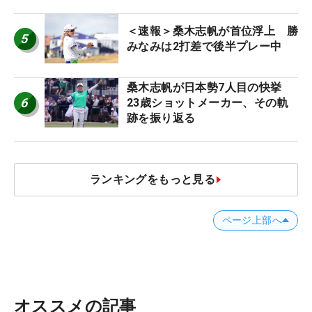
＜速報＞桑木志帆が首位浮上 勝
5
みなみは2打差で後半プレー中
桑木志帆が日本勢7人目の快挙
6
23歳ショットメーカー、その軌
跡を振り返る
ランキングをもっと見る
ページ上部へ
オススメの記事