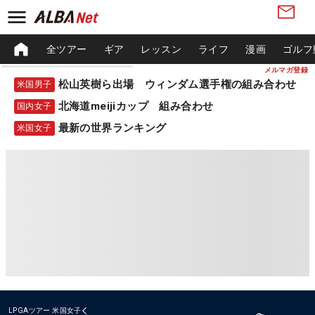
全ツアー
ギア
レッスン
ライフ
漫画
ゴルフ
メルマガ登録
松山英樹ら出場 ウィンダム選手権の組み合わせ
米国男子
北海道meijiカップ 組み合わせ
国内女子
最新の世界ランキング
米国女子
LPGAツアー
米国女子