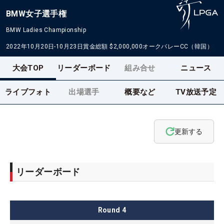
BMW女子選手権
BMW Ladies Championship
2022年10月20日-10月23日
賞金総額
$2,000,000
オークバレーCC（韓国）
大会TOP
リーダーボード
組み合せ
ニュース
ライブフォト
出場選手
概要など
TV放送予定
更新する
リーダーボード
Round
4