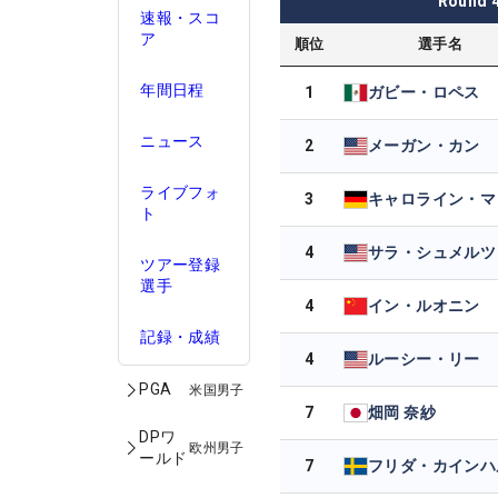
Round
速報・スコ
ア
順位
選手名
年間日程
1
ガビー・ロペス
ニュース
2
メーガン・カン
ライブフォ
3
ト
4
サラ・シュメルツ
ツアー登録
選手
4
イン・ルオニン
記録・成績
4
ルーシー・リー
PGA
米国男子
7
畑岡 奈紗
DPワ
欧州男子
ールド
7
フリダ・カインハ