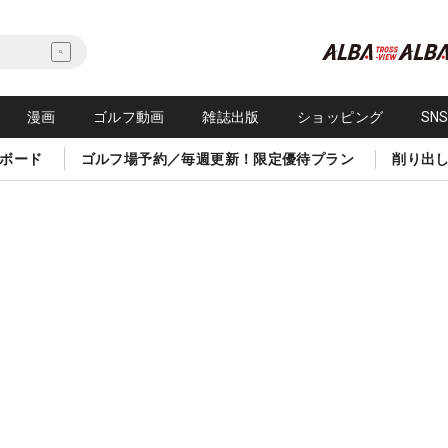
漫画
ゴルフ動画
雑誌出版
ショッピング
SN
ボード
ゴルフ場予約／毎週更新！限定優待プラン
削り出