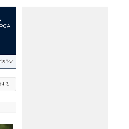
放送予定
新する