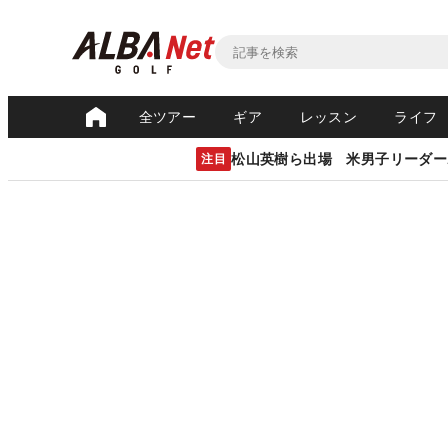
全ツアー
ギア
レッスン
ライフ
松山英樹ら出場 米男子リーダー
注目