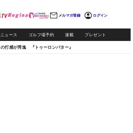
メルマガ登録
ログイン
Sニュース
ゴルフ場予約
連載
プレゼント
しの打感が秀逸 『トゥーロンパター』