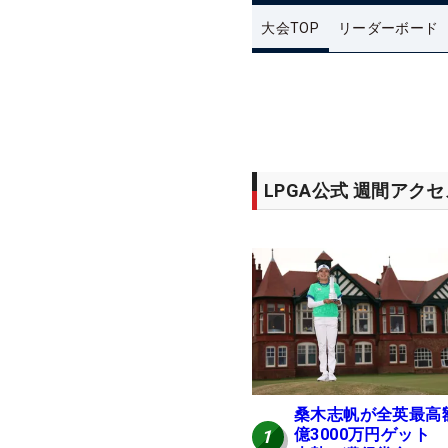
大会TOP
リーダーボード
LPGA公式 週間アク
桑木志帆が全英最高
億3000万円ゲット
1