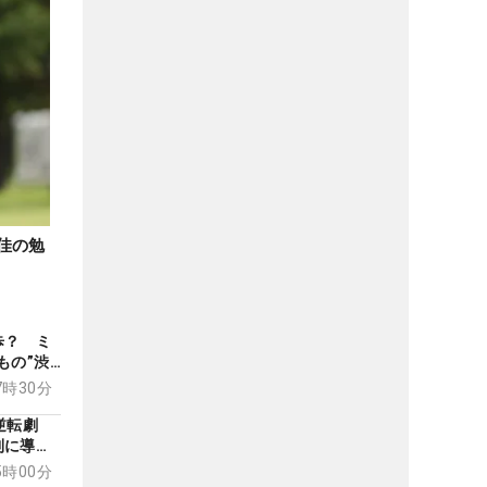
佳の勉
歩？ ミ
もの”渋
】
07時30分
る逆転劇
利に導い
以上のド
15時00分