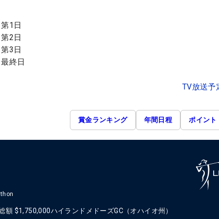
 第1日
 第2日
 第3日
 最終日
TV放送予
賞金ランキング
年間日程
ポイント
athon
総額
$1,750,000
ハイランドメドーズGC（オハイオ州）