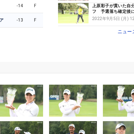
-14
F
上原彩子が貫いた自
フ 予選落ち確定後
覚悟が見えた【記者
2022年9月5日 (月) 
ア
-13
F
ニュー