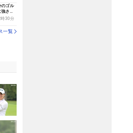
分のゴル
に強さと
の目】
12時30分
ス一覧