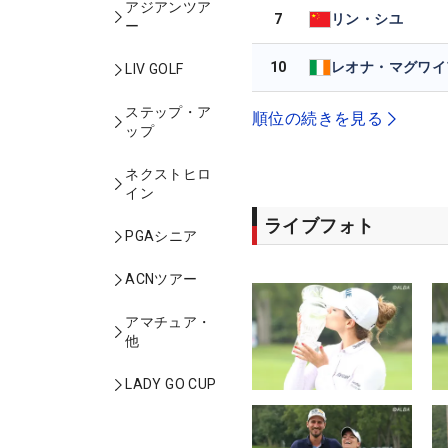
アジアンツア
7
リン・シユ
ー
10
レオナ・マグワイ
LIV GOLF
ステップ・ア
順位の続きを見る
ップ
ネクストヒロ
イン
ライブフォト
PGAシニア
ACNツアー
アマチュア・
他
LADY GO CUP