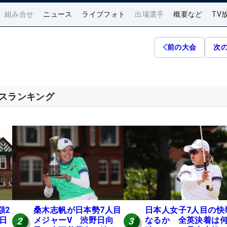
組み合せ
ニュース
ライブフォト
出場選手
概要など
TV
前の大会
次
セスランキング
額2
桑木志帆が日本勢7人目
日本人女子7人目の快
 日
メジャーV 渋野日向
なるか 全英決着は
2
3