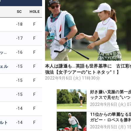
4
SC
HOLE
-18
F
-17
F
キャロライン・マッソン
-16
F
本人は謙遜も…英語も世界基準に 古江彩
ェル
-15
F
強法【女子ツアーの“ヒトネタッ”！】
2022年9月6日 (火) 11時30分
-15
F
好き嫌い克服の第一
-15
F
ックスで見せた“いつ
野日向子【記者の目
2022年9月6日 (火) 
-14
F
11位からの華麗な
ガビー・ロペスを勝
ルト
-14
F
たメンタル術「結果
2022年9月5日 (月) 
ラマは作らない」