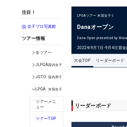
注目！
LPGAツアー
米国女子
Danaオープン
女子プロ写真館
ツアー情報
Dana Open presented by Mar
2022年9月1日-9月4日
賞金
全ツアー
大会TOP
リーダーボード
JLPGA
国内女子
JGTO
国内男子
LPGA
米国女子
ツアーメニ
リーダーボード
ュー
ツアーTOP