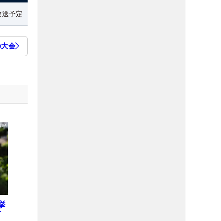
放送予定
の大会
挙
何