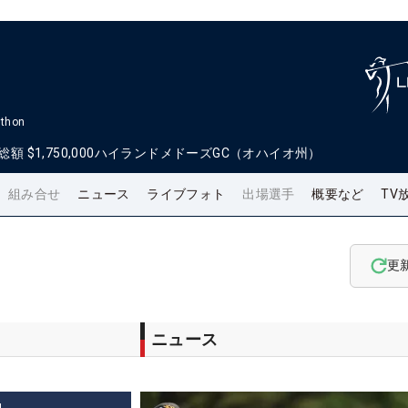
athon
総額
$1,750,000
ハイランドメドーズGC（オハイオ州）
組み合せ
ニュース
ライブフォト
出場選手
概要など
TV
更
ニュース