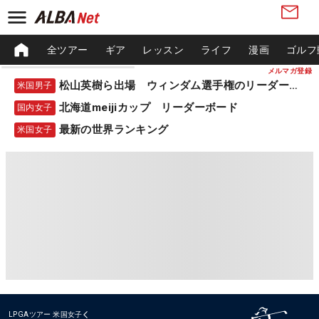
全ツアー
ギア
レッスン
ライフ
漫画
ゴルフ
メルマガ登録
松山英樹ら出場 ウィンダム選手権のリーダーボード
米国男子
北海道meijiカップ リーダーボード
国内女子
最新の世界ランキング
米国女子
LPGAツアー
米国女子