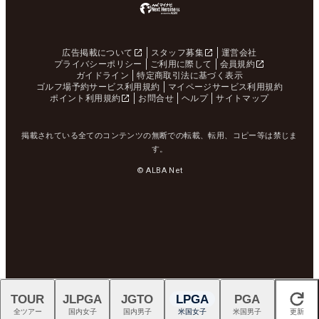
広告掲載について
スタッフ募集
運営会社
プライバシーポリシー
ご利用に際して
会員規約
ガイドライン
特定商取引法に基づく表示
ゴルフ場予約サービス利用規約
マイページサービス利用規約
ポイント利用規約
お問合せ
ヘルプ
サイトマップ
掲載されている全てのコンテンツの無断での転載、転用、コピー等は禁じま
す。
© ALBA Net
TOUR
JLPGA
JGTO
LPGA
PGA
閉じる
全ツアー
国内女子
国内男子
米国女子
米国男子
更新