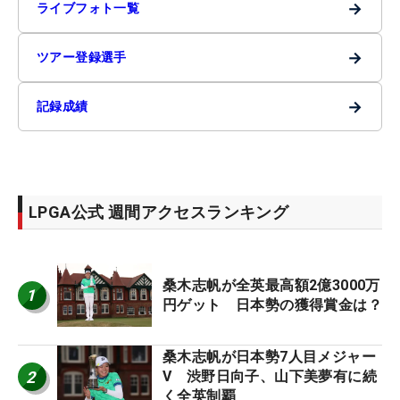
→
ライブフォト一覧
→
ツアー登録選手
→
記録成績
LPGA公式 週間アクセスランキング
桑木志帆が全英最高額2億3000万
1
円ゲット 日本勢の獲得賞金は？
桑木志帆が日本勢7人目メジャー
2
V 渋野日向子、山下美夢有に続
く全英制覇