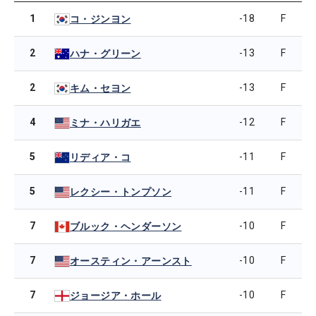
1
-18
F
コ・ジンヨン
2
-13
F
ハナ・グリーン
2
-13
F
キム・セヨン
4
-12
F
ミナ・ハリガエ
5
-11
F
リディア・コ
5
-11
F
レクシー・トンプソン
7
-10
F
ブルック・ヘンダーソン
7
-10
F
オースティン・アーンスト
7
-10
F
ジョージア・ホール