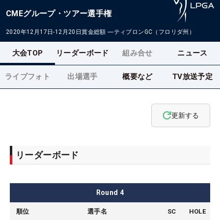
CMEグループ・ツアー選手権
2020年12月17日-12月20日
賞金総額
―
ティブロンGC（フロリダ州）
大会TOP
リーダーボード
組み合せ
ニュース
ライブフォト
出場選手
概要など
TV放送予定
更新する
リーダーボード
Round
4
順位
選手名
SC
HOLE