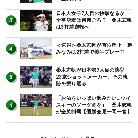
日本人女子7人目の快挙なるか
3
全英決着は何時ごろ？ 桑木志帆
は3打差逆転へ
＜速報＞桑木志帆が首位浮上 勝
4
みなみは2打差で後半プレー中
桑木志帆が日本勢7人目の快挙
5
23歳ショットメーカー、その軌
跡を振り返る
「お酒をいっぱい飲みたい…ウイ
6
スキーのソーダ割を」 桑木志帆
が全英制覇【優勝会見一問一答】