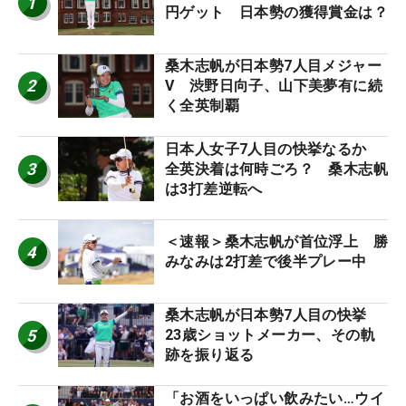
1
円ゲット 日本勢の獲得賞金は？
桑木志帆が日本勢7人目メジャー
2
V 渋野日向子、山下美夢有に続
く全英制覇
日本人女子7人目の快挙なるか
3
全英決着は何時ごろ？ 桑木志帆
は3打差逆転へ
＜速報＞桑木志帆が首位浮上 勝
4
みなみは2打差で後半プレー中
桑木志帆が日本勢7人目の快挙
5
23歳ショットメーカー、その軌
跡を振り返る
「お酒をいっぱい飲みたい…ウイ