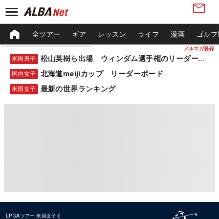
全ツアー
ギア
レッスン
ライフ
漫画
ゴルフ
メルマガ登録
松山英樹ら出場 ウィンダム選手権のリーダーボード
米国男子
北海道meijiカップ リーダーボード
国内女子
最新の世界ランキング
米国女子
LPGAツアー
米国女子