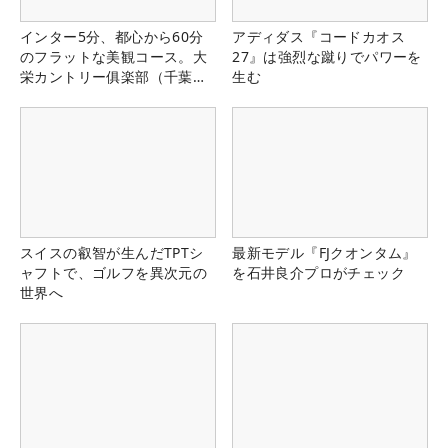
インター5分、都心から60分
アディダス『コードカオス
のフラットな美観コース。大
27』は強烈な蹴りでパワーを
栄カントリー俱楽部（千葉
生む
県）
スイスの叡智が生んだTPTシ
最新モデル『FJクオンタム』
ャフトで、ゴルフを異次元の
を石井良介プロがチェック
世界へ