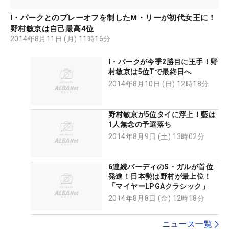
I・パークとのプレーオフを制したM・リーが初代女王に！
野村敏京は自己最高4位
2014年8月11日 (月) 11時16分
I・パークが今季2勝目に王手！野
村敏京は5位Tで最終日へ
2014年8月10日 (日) 12時18分
野村敏京が5位タイに浮上！藍は
1人無念の予選落ち
2014年8月9日 (土) 13時02分
6連続バーディのS・ガルが首位
発進！日本勢は野村が最上位！
「マイヤーLPGAクラシック」
2014年8月8日 (金) 12時18分
ニュース一覧