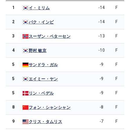
1
-14
F
イ・ミリム
2
-14
F
パク・インビ
3
-13
F
スーザン・ペターセン
4
-10
F
野村 敏京
5
-9
F
サンドラ・ガル
5
-9
F
エイミー・ヤン
5
-9
F
リン・ベデル
8
-8
F
フォン・シャンシャン
9
-7
F
クリス・タムリス