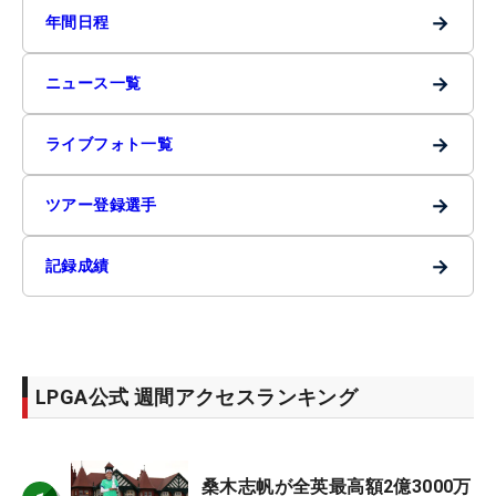
→
年間日程
→
ニュース一覧
→
ライブフォト一覧
→
ツアー登録選手
→
記録成績
LPGA公式 週間アクセスランキング
桑木志帆が全英最高額2億3000万