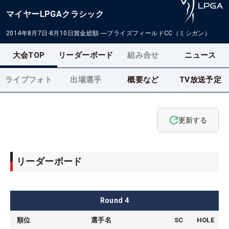
マイヤーLPGAクラシック
2014年8月7日-8月10日
賞金総額
―
ブライズフィールドCC（ミシガン）
大会TOP
リーダーボード
組み合せ
ニュース
ライブフォト
出場選手
概要など
TV放送予定
更新する
リーダーボード
Round
4
順位
選手名
SC
HOLE