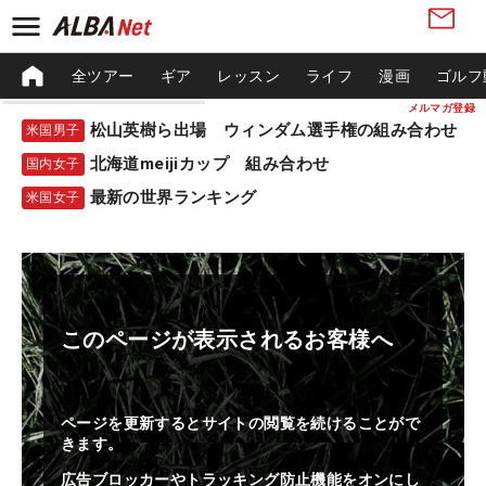
全ツアー
ギア
レッスン
ライフ
漫画
ゴルフ
メルマガ登録
松山英樹ら出場 ウィンダム選手権の組み合わせ
米国男子
北海道meijiカップ 組み合わせ
国内女子
最新の世界ランキング
米国女子
このページが表示されるお客様へ
ページを更新するとサイトの閲覧を続けることがで
きます。
広告ブロッカーやトラッキング防止機能をオンにし