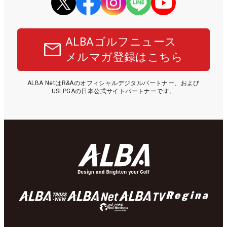
ALBAゴルフニュース
メルマガ登録はこちら
ALBA NetはR&Aのオフィシャルデジタルパートナー、および
USLPGAの日本公式サイトパートナーです。