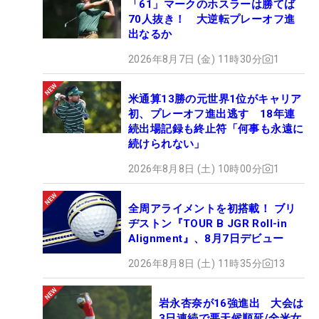
「61」マークのホスラーは勝てば
70人抜き！ 大逆転プレーオフ進
出なるか
2026年8月7日 (金) 11時30分
1
米通算13勝の元世界1位がキャリア
初、プレーオフ進出逃す 18年連
続出場記録も終止符「何事も永遠に
続けられない」
2026年8月8日 (土) 10時00分
1
全周アライメントを初搭載！ ブリ
ヂストン『TOUR B JGR Roll-in
Alignment』、8月7日デビュー
2026年8月8日 (土) 11時35分
13
岩永杏奈が16強進出 大会は
3日連続で悪天候順延/全米女