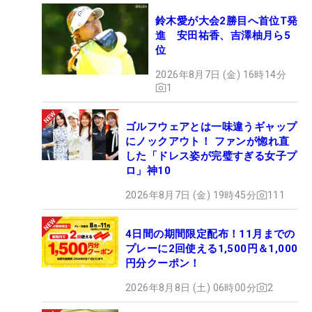
鈴木愛が大会2勝目へ首位T発
進 安田祐香、吉澤柚月ら5
位
2026年8月7日 (金) 16時14分
1
ゴルフウェアとは一味違うギャップ
にノックアウト！ ファンが惚れ直
した「ドレス姿が完璧すぎる女子プ
ロ」神10
2026年8月7日 (金) 19時45分
111
4日間の期間限定配布！11月までの
プレーに2回使える1,500円＆1,000
円分クーポン！
2026年8月8日 (土) 06時00分
2