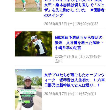
女王・桑木志帆は切り返しで「左ヒ
ザ」を先に動かしていた #優勝者
のスイング
2026年8月8日 (土) 12時00分
32
6戦連続予選落ちから復活の
狼煙 入谷響を救った師匠・
中嶋常幸の助言
2026年8月8日 (土) 07時45分
19
女子プロたちが過ごしたオープンウ
ィーク 堀琴音は人生初の…！ 六車
日那乃は新幹線でとんぼ返り…！
2026年8月7日 (金) 11時57分
1