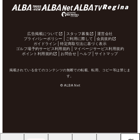
広告掲載について
スタッフ募集
運営会社
プライバシーポリシー
ご利用に際して
会員規約
ガイドライン
特定商取引法に基づく表示
ゴルフ場予約サービス利用規約
マイページサービス利用規約
ポイント利用規約
お問合せ
ヘルプ
サイトマップ
掲載されている全てのコンテンツの無断での転載、転用、コピー等は禁じま
す。
© ALBA Net