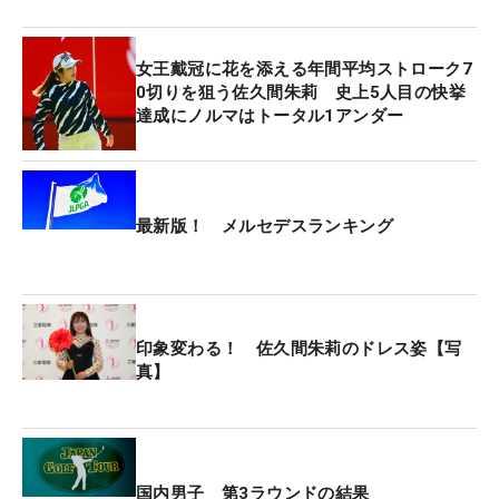
前週の「大王製紙エリエールレディス」で初の年間
女王を決めた。年間平均ストロークは
女王戴冠に花を添える年間平均ストローク7
『69.9382』。最終戦の4日間をトータル1アンダー
0切りを狙う佐久間朱莉 史上5人目の快挙
で回ることが、史上5人目となる『70切り』を達成
達成にノルマはトータル1アンダー
する条件だった。申ジエ（韓国）、山下美夢有、竹
田麗央、岩井明愛に続くためには、最終日を2アン
ダーの「70」で回ることが絶対条件。ただ、新女王
の追い詰められた様子はまったくない。
最新版！ メルセデスランキング
「なるようにしかならない。自分のプレーに集中す
るだけです。いいイメージを思い出してやりたいで
す」
印象変わる！ 佐久間朱莉のドレス姿【写
真】
カギとなるホールには2番パー5を挙げた。582ヤー
ドと長く2オンは不可能。ティショットから2打目、
3打目とショットの精度が試される。初日、2日目は
ボギーをたたき、この日はパーをセーブしたが、3
国内男子 第3ラウンドの結果