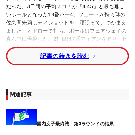
だった。3日間の平均スコアが『4.45』と最も難し
いホールとなった18番パー4。フェードが持ち球の
佐久間朱莉はティショットを「頑張って、つかまえ
ました」とドローで打ち、ボールはフェアウェイの
真ん中に着弾した。2打目は7番アイアンを握り、ピ
ン右5メートルにのせた。だが、バーディパットは
カップをかすめた。
記事の続きを読む
「18番はいいショットが打てました。2打目は6番と
7番で悩んで、風がフォローになったので7番で打っ
たけど、う～ん、パットが…」と無念のパーに少し
関連記事
だけ顔をしかめた。14位から出て、4バーディ・4ボ
ギーの「72」で順位は21位に後退し、スコアはトー
タル1オーバーのまま。この日の最終ホールのよう
に、歯がゆい時間が増えてきた。
国内女子最終戦 第3ラウンドの結果