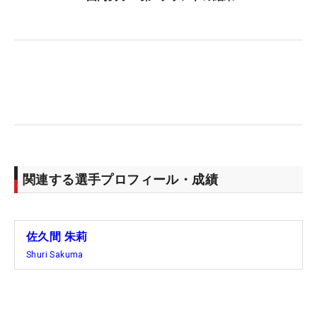
日間ともラフを渡り歩いている。「あのホールはテ
ィショットがラフに行くのは仕方ないかと思ってい
ます。明日はしっかり3打目をフェアウェイから打
ちたい。まだ、2番でバーディパットを打っていな
いので、明日こそは打ちたいです」。
昨年はトータル8アンダーで3位となった最終戦。
「ショットでチャンスを作っていきたい。遠くから
大勢の方が応援に来てくれているので、いいプレー
関連する選手プロフィール・成績
をお見せしたいです」。序盤で流れをつかみ、有終
の美を飾りたい。（文・臼杵孝志）
佐久間 朱莉
Shuri Sakuma