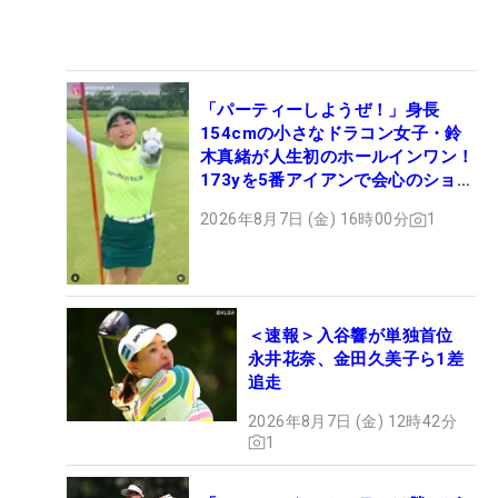
「パーティーしようぜ！」身長
154cmの小さなドラコン女子・鈴
木真緒が人生初のホールインワン！
173yを5番アイアンで会心のショッ
ト
2026年8月7日 (金) 16時00分
1
＜速報＞入谷響が単独首位
永井花奈、金田久美子ら1差
追走
2026年8月7日 (金) 12時42分
1