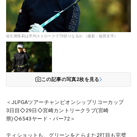
佐久間朱莉は平均ストロークで70切りなるか （撮影：福田文平）
この記事の写真
2
枚を見る
＜JLPGAツアーチャンピオンシップリコーカップ
3日目◇29日◇宮崎カントリークラブ(宮崎
県)◇6543ヤード・パー72＞
ティショットも、グリーンをとらえた2打目も完璧