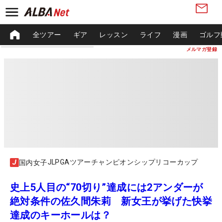
全ツアー
ギア
レッスン
ライフ
漫画
ゴルフ
メルマガ登録
JLPGAツアーチャンピオンシップリコーカップ
国内女子
史上5人目の“70切り”達成には2アンダーが
絶対条件の佐久間朱莉 新女王が挙げた快挙
達成のキーホールは？