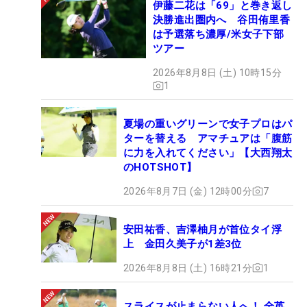
伊藤二花は「69」と巻き返し
決勝進出圏内へ 谷田侑里香
は予選落ち濃厚/米女子下部
ツアー
2026年8月8日 (土) 10時15分
1
夏場の重いグリーンで女子プロはパ
ターを替える アマチュアは「腹筋
に力を入れてください」【大西翔太
のHOTSHOT】
2026年8月7日 (金) 12時00分
7
安田祐香、吉澤柚月が首位タイ浮
上 金田久美子が1差3位
2026年8月8日 (土) 16時21分
1
スライスが止まらない人へ！ 全英