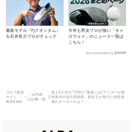
最新モデル『FJクオンタム』
今年も男女プロが強い「キャ
を石井良介プロがチェック
ロウェイ」のニュース一覧は
こちら！
Recommended by
ゴルフ総合
史上5人目の“70切り”達成には2アンダーが絶
「JLPGA」
サイト
対条件の佐久間朱莉 新女王が挙げた快挙達
の記事一覧
ALBA Net
成のキーホールは？