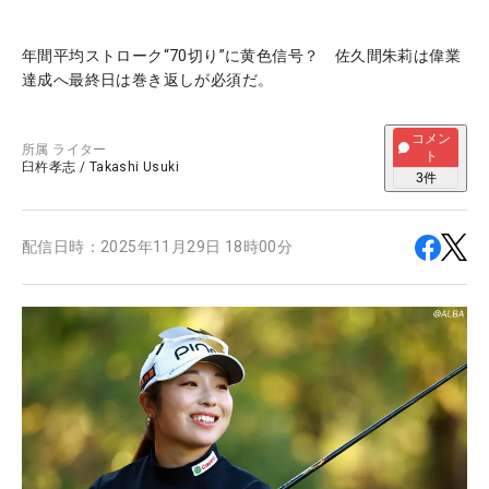
年間平均ストローク“70切り”に黄色信号？ 佐久間朱莉は偉業
達成へ最終日は巻き返しが必須だ。
コメン
所属
ライター
ト
臼杵孝志
/
Takashi Usuki
3
件
配信日時：
2025年11月29日 18時00分