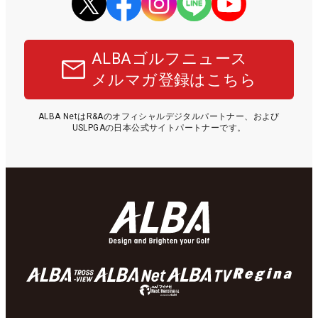
ALBAゴルフニュース
メルマガ登録はこちら
ALBA NetはR&Aのオフィシャルデジタルパートナー、および
USLPGAの日本公式サイトパートナーです。