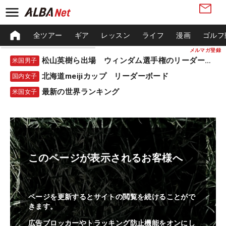
全ツアー
ギア
レッスン
ライフ
漫画
ゴルフ
メルマガ登録
松山英樹ら出場 ウィンダム選手権のリーダーボード
米国男子
北海道meijiカップ リーダーボード
国内女子
最新の世界ランキング
米国女子
このページが表示されるお客様へ
ページを更新するとサイトの閲覧を続けることがで
きます。
広告ブロッカーやトラッキング防止機能をオンにし