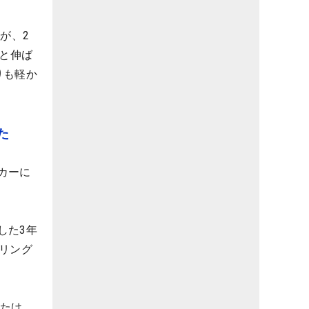
が、2
ーと伸ば
りも軽か
た
カーに
した3年
リング
いたけ