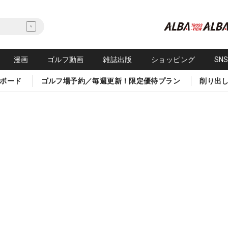
漫画
ゴルフ動画
雑誌出版
ショッピング
SN
ボード
ゴルフ場予約／毎週更新！限定優待プラン
削り出