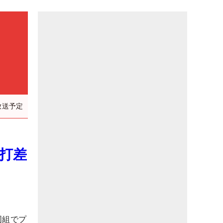
放送予定
4打差
同組でプ