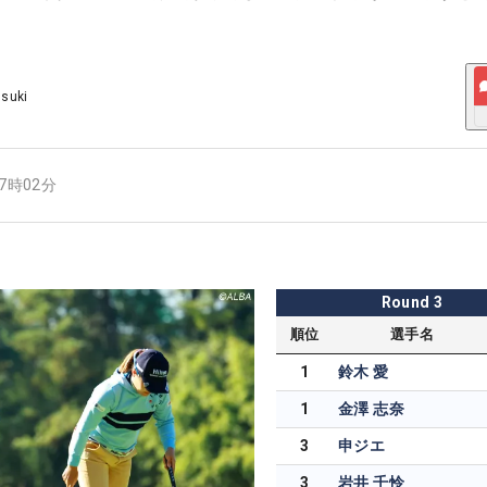
Usuki
07時02分
Round
3
順位
選手名
1
鈴木 愛
1
金澤 志奈
3
申ジエ
3
岩井 千怜