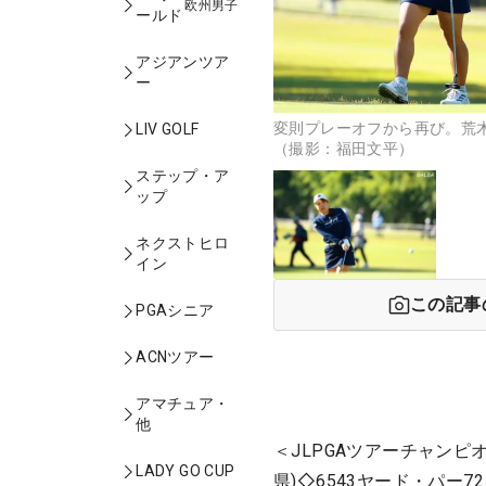
欧州男子
ールド
アジアンツア
ー
変則プレーオフから再び。荒
LIV GOLF
（撮影：福田文平）
ステップ・ア
ップ
ネクストヒロ
イン
この記事
PGAシニア
ACNツアー
アマチュア・
他
＜JLPGAツアーチャンピ
LADY GO CUP
県)◇6543ヤード・パー7