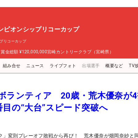
ャンピオンシップリコーカップ
ップリコーカップ
日
賞金総額
¥120,000,000
宮崎カントリークラブ（宮崎県）
組み合せ
ニュース
ライブフォト
出場選手
概要など
TV
ボランティア 20歳・荒木優奈が
番目の“大台”スピード突破へ
ック」変則プレーオフ敗戦から再び！ 荒木優奈が畑岡奈紗と