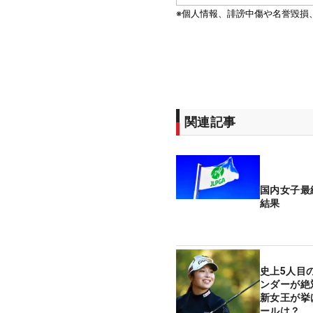
関連記事
国内女子最
結果
史上5人目の
ンダーが
新女王が挙
ールは？