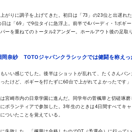
上がりに調子を上げてきた。初日は「73」の23位と出遅れた
の日は「69」で9位タイに急浮上。前半で4バーディ・1ボギ
パーを重ねてのトータル2アンダー。ホールアウト後の足取
岡奈紗 TOTOジャパンクラシックでは健闘を称えっ
トもいい感じでした。後半はショットが乱れて、たくさんバン
ったけど、ボギーを打たずに60台で上がれてよかったです」
は宮崎市内の日章学園に進んだ。同学年の菅楓華と切磋琢磨
にボランティアで参加した。3年生のときは4日間すべてキャ
組についたことを覚えている。
に失敗した。「楓華は合格したのでQT（予選会）に行って