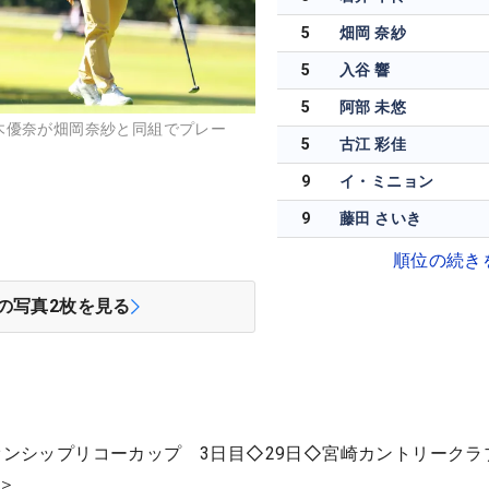
5
畑岡 奈紗
5
入谷 響
5
阿部 未悠
木優奈が畑岡奈紗と同組でプレー
5
古江 彩佳
9
イ・ミニョン
9
藤田 さいき
順位の続き
の写真
2
枚を見る
オンシップリコーカップ 3日目◇29日◇宮崎カントリークラ
2＞