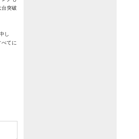
大台突破
中し
すべてに