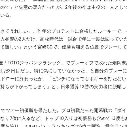
ので」と失意の裏方だったが、2年後の今は主役の一人とし
ている。
できてうれしい」。昨年のプロテストに合格したルーキーで、
入谷響の2人だけ。高校時代は「試合で年に一度は回ってい
て難しい」という宮崎CCで、優勝も狙える位置でプレーし
催「TOTOジャパンクラシック」でプレーオフで敗れた畑岡奈
「まだ3日目だし、特に気にしていなかった」と自分のプレー
はドローに終わったが、「ピンチになってもボギーを打たない
持ちが下がってしまう」と、日米通算12勝の実力者に脱帽し
」でツアー初優勝を果たした。プロ初戦だった開幕戦の「ダイ
なり7位に入るなど、トップ10入りは初優勝も含めて13度も
度を誇り、メルセデス・ランキングは6位に躍進。賞金ラン