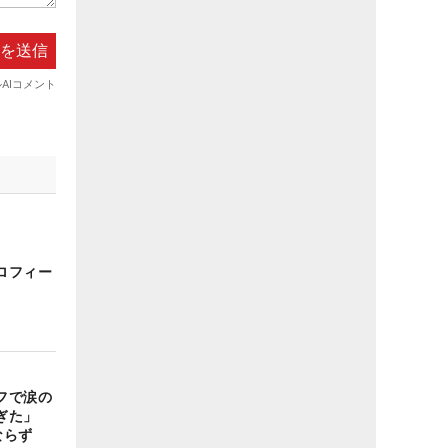
ロフィー
フで涙の
すぎた」
ならず