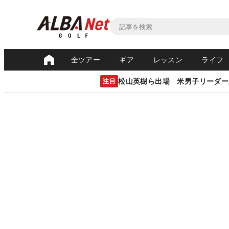
全ツアー
ギア
レッスン
ライフ
松山英樹ら出場 米男子リーダー
注目