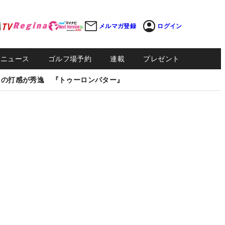
メルマガ登録
ログイン
Sニュース
ゴルフ場予約
連載
プレゼント
しの打感が秀逸 『トゥーロンパター』