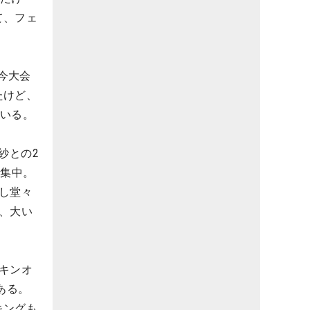
て、フェ
今大会
たけど、
ている。
紗との2
に集中。
し堂々
、大い
キンオ
ある。
キングも