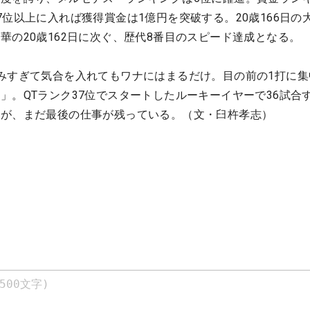
7位以上に入れば獲得賞金は1億円を突破する。20歳166日の
華の20歳162日に次ぐ、歴代8番目のスピード達成となる。
みすぎて気合を入れてもワナにはまるだけ。目の前の1打に集
」。QTランク37位でスタートしたルーキーイヤーで36試合
だが、まだ最後の仕事が残っている。（文・臼杵孝志）