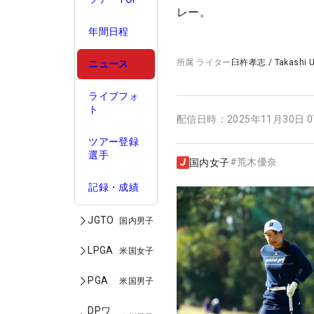
レー。
年間日程
所属
ライター
臼杵孝志
/
Takashi 
ニュース
ライブフォ
ト
配信日時：
2025年11月30日 
ツアー登録
選手
#
荒木優奈
国内女子
記録・成績
JGTO
国内男子
LPGA
米国女子
PGA
米国男子
DPワ