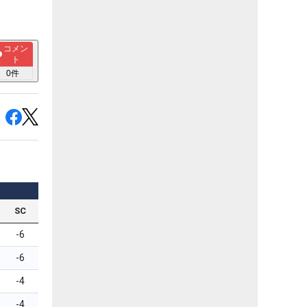
コメン
ト
0
件
SC
-6
-6
-4
-4