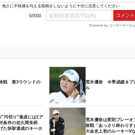
終戦 第3ラウンドの
荒木優奈 今季成績＆プ
ル
“70切り”達成には2ア
荒木優奈は変則プレーオ
絶対条件の佐久間朱莉
敗戦「あっさり終わり
げた快挙達成のキーホ
大会史上初のルーキーV