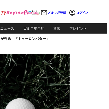
メルマガ登録
ログイン
Sニュース
ゴルフ場予約
連載
プレゼント
感が秀逸 『トゥーロンパター』