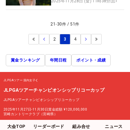
1
2025年11月28日 (金) 11時38分
21
-
30
件
/
51
件
2
3
4
賞金ランキング
年間日程
ポイント・成績
JLPGAツアー
国内女子
JLPGAツアーチャンピオンシップリコーカップ
JLPGAツアーチャンピオンシップリコーカップ
2025年11月27日-11月30日
賞金総額
¥120,000,000
宮崎カントリークラブ（宮崎県）
大会TOP
リーダーボード
組み合せ
ニュース