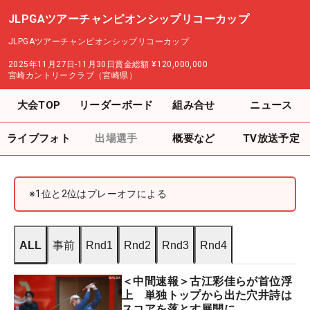
JLPGAツアーチャンピオンシップリコーカップ
JLPGAツアーチャンピオンシップリコーカップ
2025年11月27日-11月30日
賞金総額
¥120,000,000
宮崎カントリークラブ（宮崎県）
大会TOP
リーダーボード
組み合せ
ニュース
ライブフォト
出場選手
概要など
TV放送予定
※1位と2位はプレーオフによる
ALL
事前
Rnd1
Rnd2
Rnd3
Rnd4
＜中間速報＞古江彩佳らが首位浮
上 単独トップから出た穴井詩は
スコアを落とす展開に