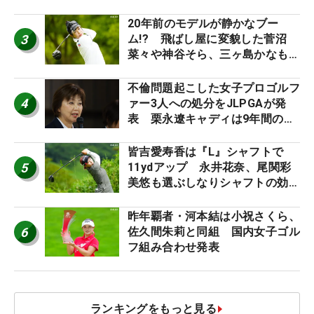
外編】
20年前のモデルが静かなブー
3
ム!? 飛ばし屋に変貌した菅沼
菜々や神谷そら、三ヶ島かなも使
う“名器”が人気な理由【ツアープ
ロたちの“飛ばしギア”】
不倫問題起こした女子プロゴルフ
4
ァー3人への処分をJLPGAが発
表 栗永遼キャディは9年間の立
ち入り禁止
皆吉愛寿香は『L』シャフトで
5
11ydアップ 永井花奈、尾関彩
美悠も選ぶしなりシャフトの効果
【ツアープロたちの“飛ばしギ
ア”】
昨年覇者・河本結は小祝さくら、
6
佐久間朱莉と同組 国内女子ゴル
フ組み合わせ発表
ランキングをもっと見る