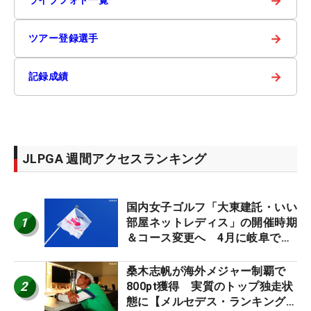
→
→
ツアー登録選手
→
記録成績
JLPGA 週間アクセスランキング
国内女子ゴルフ「大東建託・いい
1
部屋ネットレディス」の開催時期
＆コース変更へ 4月に岐阜で開
催
桑木志帆が海外メジャー制覇で
2
800pt獲得 実質のトップ独走状
態に【メルセデス・ランキング番