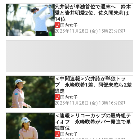
穴井詩が単独首位で週末へ 鈴木
愛と岩井明愛2位、佐久間朱莉は
14位
国内女子
1
2025年11月28日 (金) 15時23分
＜中間速報＞穴井詩が単独トッ
プ 永峰咲希1差、阿部未悠ら2差
追走
国内女子
1
2025年11月28日 (金) 13時16分
＜速報＞リコーカップの最終組テ
ィオフ 永峰咲希がパー発進で単
独首位
国内女子