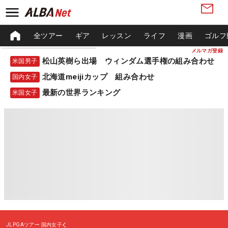
全ツアー
ギア
レッスン
ライフ
漫画
ゴルフ
メルマガ登録
松山英樹ら出場 ウィンダム選手権の組み合わせ
米国男子
北海道meijiカップ 組み合わせ
国内女子
最新の世界ランキング
米国女子
JLPGAツアー
国内女子