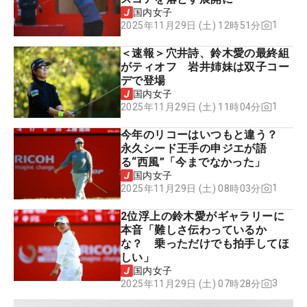
国内女子
1
2025年11月29日 (土) 12時51分
＜速報＞穴井詩、鈴木愛の最終組
がティオフ 岩井姉妹は双子コー
デで登場
国内女子
1
2025年11月29日 (土) 11時04分
今年のリコーはいつもと違う？
永久シード王手の申ジエが語
る“西風”「今までなかった」
国内女子
1
2025年11月29日 (土) 08時03分
2位浮上の鈴木愛がギャラリーに
本音「難しさ伝わっているか
な？ 乗っただけでも拍手してほ
しい」
国内女子
3
2025年11月29日 (土) 07時28分