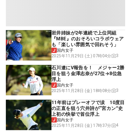
岩井姉妹が2年連続で上位同組
『MBE』のおそろいコラボウェア
も「楽しい雰囲気で回れそう」
国内女子
3
2025年11月29日 (土) 07時04分
石川遼にV報告を！ メジャー2勝
目を狙う金澤志奈が27位→8位急
浮上
国内女子
3
2025年11月28日 (金) 18時08分
11年前はプレーオフで涙 10度目
の正直を狙う穴井詩が“宮カン”史
上初の快挙で首位浮上
国内女子
4
2025年11月28日 (金) 17時37分