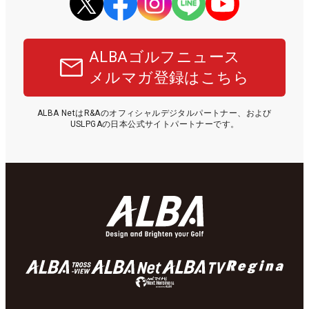
ALBAゴルフニュース
メルマガ登録はこちら
ALBA NetはR&Aのオフィシャルデジタルパートナー、および
USLPGAの日本公式サイトパートナーです。