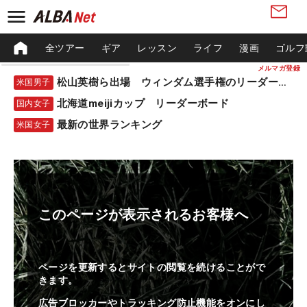
全ツアー
ギア
レッスン
ライフ
漫画
ゴルフ
メルマガ登録
松山英樹ら出場 ウィンダム選手権のリーダーボード
米国男子
北海道meijiカップ リーダーボード
国内女子
最新の世界ランキング
米国女子
このページが表示されるお客様へ
ページを更新するとサイトの閲覧を続けることがで
きます。
広告ブロッカーやトラッキング防止機能をオンにし