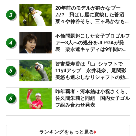
外編】
20年前のモデルが静かなブー
3
ム!? 飛ばし屋に変貌した菅沼
菜々や神谷そら、三ヶ島かなも使
う“名器”が人気な理由【ツアープ
ロたちの“飛ばしギア”】
不倫問題起こした女子プロゴルフ
4
ァー3人への処分をJLPGAが発
表 栗永遼キャディは9年間の立
ち入り禁止
皆吉愛寿香は『L』シャフトで
5
11ydアップ 永井花奈、尾関彩
美悠も選ぶしなりシャフトの効果
【ツアープロたちの“飛ばしギ
ア”】
昨年覇者・河本結は小祝さくら、
6
佐久間朱莉と同組 国内女子ゴル
フ組み合わせ発表
ランキングをもっと見る