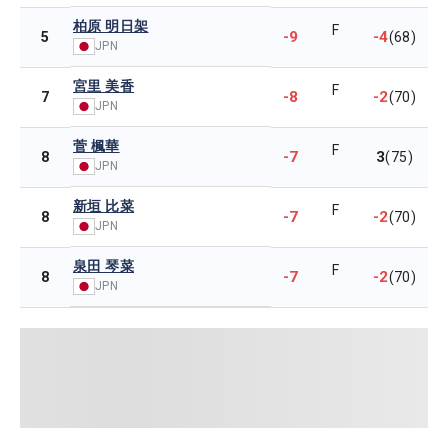
柏原 明日架
F
-9
-4
5
(68)
JPN
宮里 美香
F
-8
-2
7
(70)
JPN
菅 楓華
F
-7
3
8
(75)
JPN
新垣 比菜
F
-7
-2
8
(70)
JPN
泉田 琴菜
F
-7
-2
8
(70)
JPN