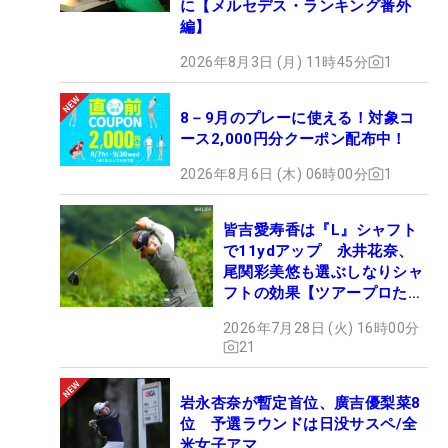
に【メルセデス・ランキング番外
編】
2026年8月3日 (月) 11時45分
1
8－9月のプレーに使える！対象コ
ース2,000円分クーポン配布中！
2026年8月6日 (木) 06時00分
1
皆吉愛寿香は『L』シャフト
で11ydアップ 永井花奈、
尾関彩美悠も選ぶしなりシャ
フトの効果【ツアープロたち
の“飛ばしギア”】
2026年7月28日 (火) 16時00分
21
岩永杏奈が暫定首位、廣吉優梨菜8
位 予選ラウンドは日没サスペ/全
米女子アマ