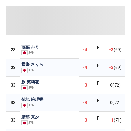
葭葉 ルミ
F
-4
-3
28
(69)
JPN
横峯 さくら
F
-4
-3
28
(69)
JPN
原 英莉花
F
-3
0
33
(72)
JPN
菊地 絵理香
F
-3
0
33
(72)
JPN
服部 真夕
F
-3
-1
33
(71)
JPN