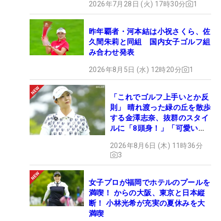
2026年7月28日 (火) 17時30分
1
昨年覇者・河本結は小祝さくら、佐
久間朱莉と同組 国内女子ゴルフ組
み合わせ発表
2026年8月5日 (水) 12時20分
1
「これでゴルフ上手いとか反
則」 晴れ渡った緑の丘を散歩
する金澤志奈、抜群のスタイ
ルに「8頭身！」「可愛いに
も程がある」
2026年8月6日 (木) 11時36分
3
女子プロが福岡でホテルのプールを
満喫！ からの大阪、東京と日本縦
断！ 小林光希が充実の夏休みを大
満喫