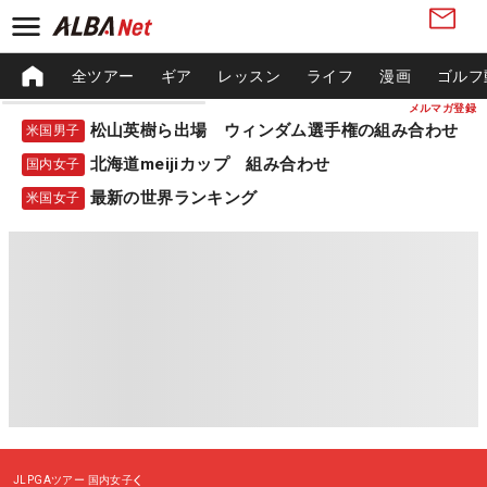
全ツアー
ギア
レッスン
ライフ
漫画
ゴルフ
メルマガ登録
松山英樹ら出場 ウィンダム選手権の組み合わせ
米国男子
北海道meijiカップ 組み合わせ
国内女子
最新の世界ランキング
米国女子
JLPGAツアー
国内女子