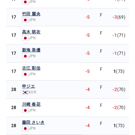
JPN
竹田 麗央
F
-5
-3
17
(69)
JPN
高木 萌衣
F
-5
-1
17
(71)
JPN
新海 美優
F
-5
-1
17
(71)
JPN
古江 彩佳
F
-5
1
17
(73)
JPN
申ジエ
F
-4
-2
28
(70)
KOR
川﨑 春花
F
-4
-2
28
(70)
JPN
藤田 さいき
F
-4
1
28
(73)
JPN