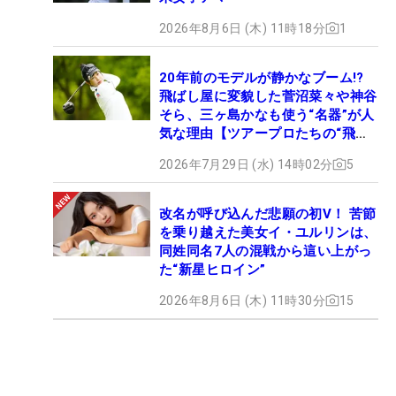
2026年8月6日 (木) 11時18分
1
20年前のモデルが静かなブーム!?
飛ばし屋に変貌した菅沼菜々や神谷
そら、三ヶ島かなも使う“名器”が人
気な理由【ツアープロたちの“飛ば
しギア”】
2026年7月29日 (水) 14時02分
5
改名が呼び込んだ悲願の初V！ 苦節
を乗り越えた美女イ・ユルリンは、
同姓同名7人の混戦から這い上がっ
た“新星ヒロイン”
2026年8月6日 (木) 11時30分
15