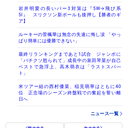
岩井明愛の長いパー3対策は『5W→飛び系
5I』 スリクソン新ボールも後押し【勝者のギ
ア】
ルーキーの菅楓華は無念の失速に悔し涙 「やっ
ぱり簡単には優勝できない」
最終リランキングまであと1試合 ジャンボに
「バチクソ怒られて」成長中の泉田琴菜が自己
ベストで急浮上、高木萌衣は「ラストスパ―
ト」
米ツアー組の西村優菜、稲見萌寧はともに40
位 正念場のシーズン終盤戦での奮起を誓い離
日へ
ニュース一覧