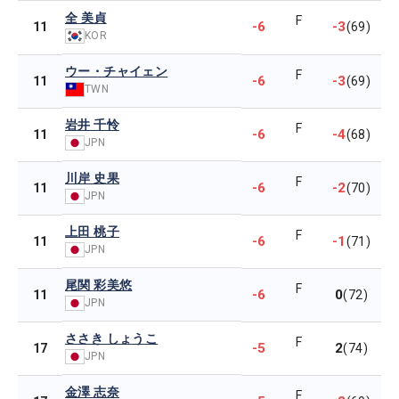
全 美貞
F
-6
-3
11
(69)
KOR
ウー・チャイェン
F
-6
-3
11
(69)
TWN
岩井 千怜
F
-6
-4
11
(68)
JPN
川岸 史果
F
-6
-2
11
(70)
JPN
上田 桃子
F
-6
-1
11
(71)
JPN
尾関 彩美悠
F
-6
0
11
(72)
JPN
ささき しょうこ
F
-5
2
17
(74)
JPN
金澤 志奈
F