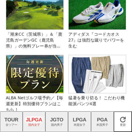
「潮来CC（茨城県）」＆「鹿
アディダス『コードカオス
児島ガーデンGC（鹿児島
27』は強烈な蹴りでパワーを
県）」の無料プレー券が当た
生む
る！！
ALBA Netゴルフ場予約／【毎
猛暑を乗り切る！ こだわり機
週更新】特別優待プランはこ
能派パンツ4選
ちら！
TOUR
JLPGA
JGTO
LPGA
PGA
閉じる
全ツアー
国内女子
国内男子
米国女子
米国男子
更新