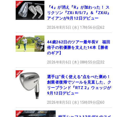
『4』が消え『R』が加わった！ ス
リクソン『ZXi R/5/7』＆『ZXiU』
アイアンが9月12日デビュー
2026年8月5日 (水) 17時56分
62
44歳262日のツアー最年長V 福田
侑子の初優勝を支えた14本【勝者
のギア】
2026年8月6日 (木) 08時55分
32
選手は“長く使える”点をべた褒め！
創業者復帰でソールを見直した、ク
リーブランド『RTZ 2』ウェッジが
9月12日デビュー
2026年8月5日 (水) 15時09分
60
純正シャフト12モデルのスペ