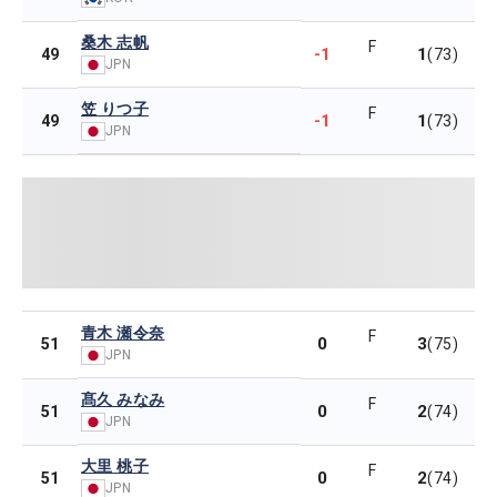
桑木 志帆
F
-1
1
49
(73)
JPN
笠 りつ子
F
-1
1
49
(73)
JPN
青木 瀬令奈
F
0
3
51
(75)
JPN
髙久 みなみ
F
0
2
51
(74)
JPN
大里 桃子
F
0
2
51
(74)
JPN