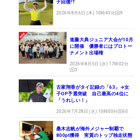
ナ回復!?
2026年8月6日 (木) 10時43分
9
進藤大典ジュニア大会が10月
に開催 優勝者にはプロトー
ナメント出場権
2026年8月5日 (水) 17時02分
3
古家翔香がタイ記録の「63」→女
子OP予選突破 自己最高の4位に
「うれしい！」
2026年7月28日 (火) 10時00分
60
桑木志帆が海外メジャー制覇で
800pt獲得 実質のトップ独走状態