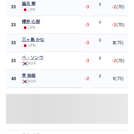
脇元 華
F
-3
-2
33
(70)
JPN
櫻井 心那
F
-3
-2
33
(70)
JPN
三ヶ島 かな
F
-3
3
33
(75)
JPN
ペ・ソンウ
F
-3
-2
33
(70)
KOR
李 知姫
F
-2
1
40
(73)
KOR