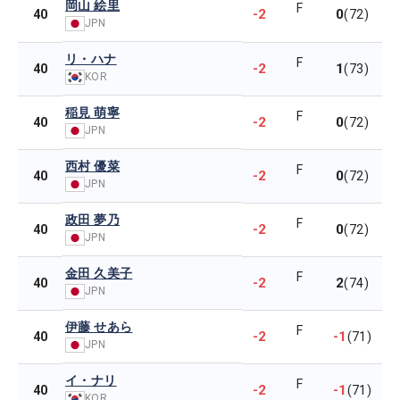
岡山 絵里
F
-2
0
40
(72)
JPN
リ・ハナ
F
-2
1
40
(73)
KOR
稲見 萌寧
F
-2
0
40
(72)
JPN
西村 優菜
F
-2
0
40
(72)
JPN
政田 夢乃
F
-2
0
40
(72)
JPN
金田 久美子
F
-2
2
40
(74)
JPN
伊藤 せあら
F
-2
-1
40
(71)
JPN
イ・ナリ
F
-2
-1
40
(71)
KOR