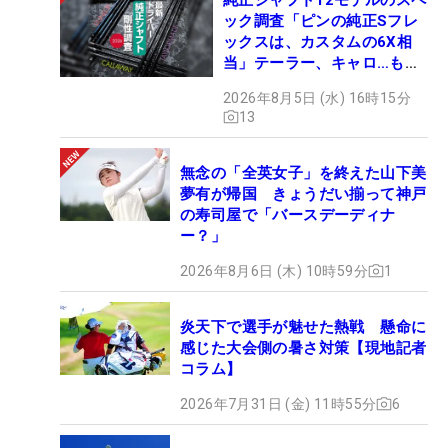
ック調査「ピンの純正Sフレ
ックスは、カスタムの6X相
当」テーラー、キャロ…もチ
ェック！
2026年8月5日 (水) 16時15分
13
無念の「全英女子」を終えた山下美
夢有が帰国 きょうだい揃って神戸
の寿司屋で「バースデーディナ
ー？」
2026年8月6日 (木) 10時59分
1
炎天下で選手が魅せた熱戦 懸命に
感じた大会側の暑さ対策【現地記者
コラム】
2026年7月31日 (金) 11時55分
6