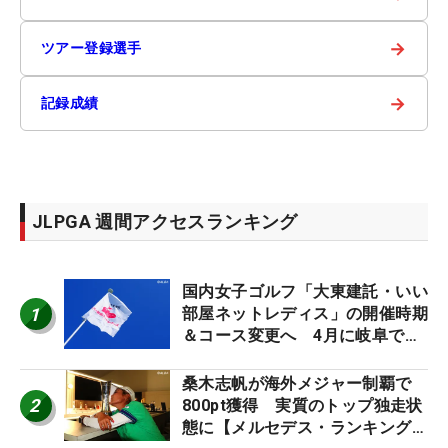
→
ツアー登録選手
→
記録成績
JLPGA 週間アクセスランキング
国内女子ゴルフ「大東建託・いい
1
部屋ネットレディス」の開催時期
＆コース変更へ 4月に岐阜で開
催
桑木志帆が海外メジャー制覇で
2
800pt獲得 実質のトップ独走状
態に【メルセデス・ランキング番