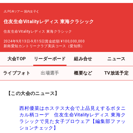
JLPGAツアー
国内女子
住友生命Vitalityレディス 東海クラシック
住友生命Vitalityレディス 東海クラシック
2024年9月13日-9月15日
賞金総額
¥100,000,000
新南愛知カントリークラブ美浜コース（愛知県）
大会TOP
リーダーボード
組み合せ
ニュース
ライブフォト
出場選手
概要など
TV放送予定
【この大会のニュース】
西村優菜はホステス大会で上品見えするボタニ
カル柄コーデ 住友生命Vitalityレディス 東海ク
ラシックで見た女子プロウェア【編集部ファッ
ションチェック】