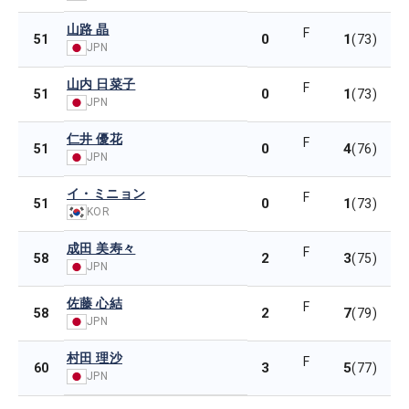
山路 晶
F
0
1
51
(73)
JPN
山内 日菜子
F
0
1
51
(73)
JPN
仁井 優花
F
0
4
51
(76)
JPN
イ・ミニョン
F
0
1
51
(73)
KOR
成田 美寿々
F
2
3
58
(75)
JPN
佐藤 心結
F
2
7
58
(79)
JPN
村田 理沙
F
3
5
60
(77)
JPN