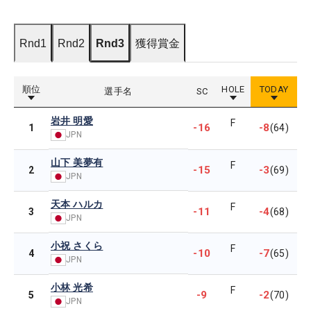
Rnd1
Rnd2
Rnd3
獲得賞金
順位
HOLE
TODAY
選手名
SC
岩井 明愛
F
-16
-8
1
(64)
JPN
山下 美夢有
F
-15
-3
2
(69)
JPN
天本 ハルカ
F
-11
-4
3
(68)
JPN
小祝 さくら
F
-10
-7
4
(65)
JPN
小林 光希
F
-9
-2
5
(70)
JPN