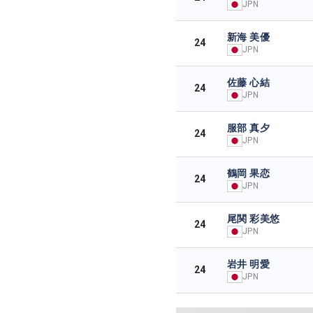
JPN
新海 美優
24
JPN
佐藤 心結
24
JPN
服部 真夕
24
JPN
鶴岡 果恋
24
JPN
尾関 彩美悠
24
JPN
岩井 明愛
24
JPN