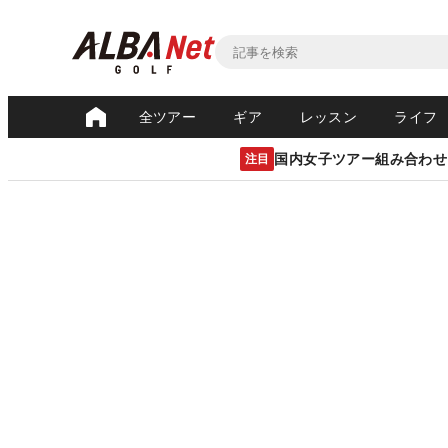
全ツアー
ギア
レッスン
ライフ
国内女子ツアー組み合わせ
注目