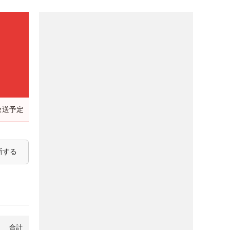
）
放送予定
新する
合計