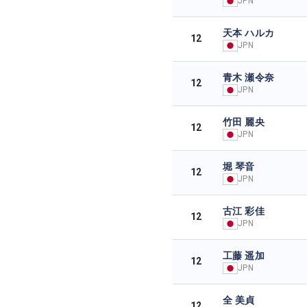
JPN
天本 ハルカ
12
JPN
青木 瀬令奈
12
JPN
竹田 麗央
12
JPN
堀 琴音
12
JPN
古江 彩佳
12
JPN
工藤 遥加
12
JPN
全 美貞
12