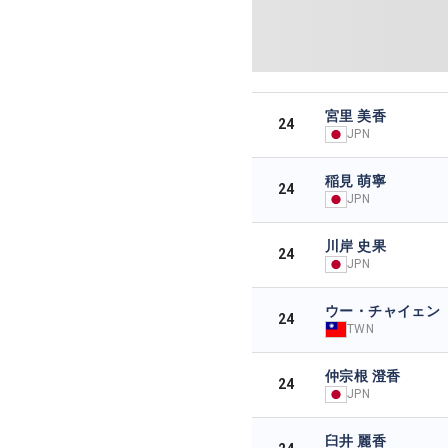
宮里 美香
24
JPN
稲見 萌寧
24
JPN
川岸 史果
24
JPN
ウー・チャイェン
24
TWN
仲宗根 澄香
24
JPN
臼井 麗香