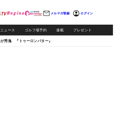
メルマガ登録
ログイン
Sニュース
ゴルフ場予約
連載
プレゼント
感が秀逸 『トゥーロンパター』