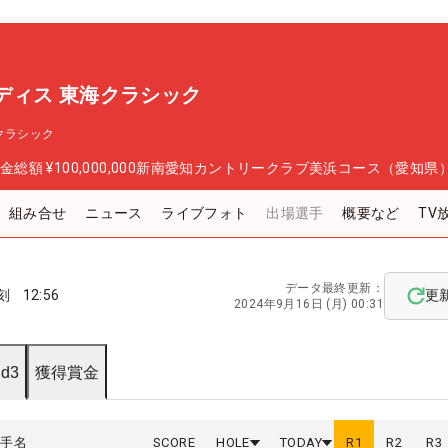
yレディス 東海クラシック
海クラシック
金総額
¥100,000,000
新南愛知カントリークラブ美浜コース（愛知県
組み合せ
ニュース
ライブフォト
出場選手
概要など
TV
データ最終更新：
刻
12:56
更
2024年9月16日 (月) 00:31
d3
獲得賞金
選手名
SCORE
HOLE
TODAY
R
1
R
2
R
3