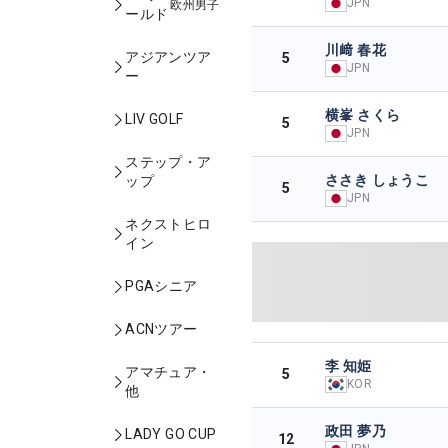
JPN
欧州男子
ールド
川﨑 春花
アジアンツア
5
JPN
ー
横峯 さくら
LIV GOLF
5
JPN
ステップ・ア
ささき しょうこ
ップ
5
JPN
ネクストヒロ
イン
PGAシニア
ACNツアー
李 知姫
アマチュア・
5
KOR
他
政田 夢乃
LADY GO CUP
12