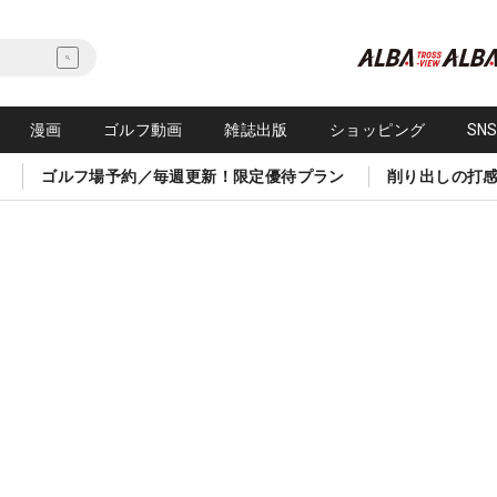
漫画
ゴルフ動画
雑誌出版
ショッピング
SN
ゴルフ場予約／毎週更新！限定優待プラン
削り出しの打