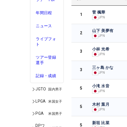
菅 楓華
年間日程
1
JPN
ニュース
山下 美夢有
2
JPN
ライブフォ
ト
小林 光希
3
JPN
ツアー登録
選手
三ヶ島 かな
3
JPN
記録・成績
小滝 水音
5
JGTO
国内男子
JPN
LPGA
米国女子
木村 葉月
5
JPN
PGA
米国男子
新垣 比菜
5
DPワ