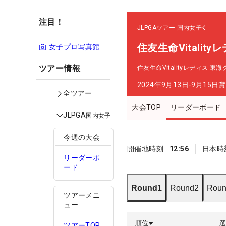
注目！
JLPGAツアー
国内女子
住友生命Vitalit
女子プロ写真館
ツアー情報
住友生命Vitalityレディス 東
2024年9月13日-9月15日
賞
全ツアー
大会TOP
リーダーボード
JLPGA
国内女子
今週の大会
開催地時刻
12:56
日本時
リーダーボ
ード
Round1
Round2
Roun
ツアーメニ
ュー
順位
ツアーTOP