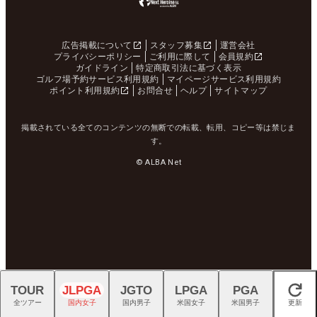
広告掲載について
スタッフ募集
運営会社
プライバシーポリシー
ご利用に際して
会員規約
ガイドライン
特定商取引法に基づく表示
ゴルフ場予約サービス利用規約
マイページサービス利用規約
ポイント利用規約
お問合せ
ヘルプ
サイトマップ
掲載されている全てのコンテンツの無断での転載、転用、コピー等は禁じま
す。
© ALBA Net
TOUR
JLPGA
JGTO
LPGA
PGA
閉じる
全ツアー
国内女子
国内男子
米国女子
米国男子
更新