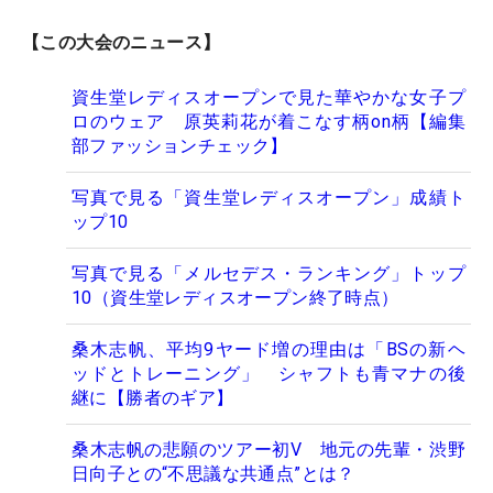
【この大会のニュース】
資生堂レディスオープンで見た華やかな女子プ
ロのウェア 原英莉花が着こなす柄on柄【編集
部ファッションチェック】
写真で見る「資生堂レディスオープン」成績ト
ップ10
写真で見る「メルセデス・ランキング」トップ
10（資生堂レディスオープン終了時点）
桑木志帆、平均9ヤード増の理由は「BSの新ヘ
ッドとトレーニング」 シャフトも青マナの後
継に【勝者のギア】
桑木志帆の悲願のツアー初V 地元の先輩・渋野
日向子との“不思議な共通点”とは？