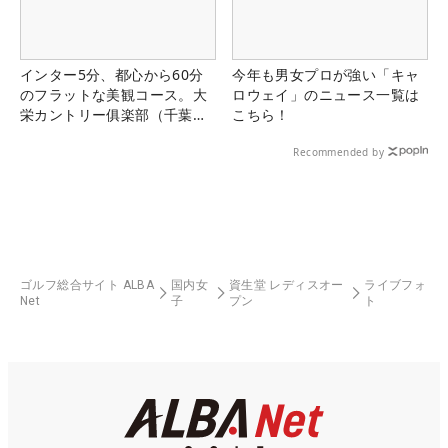
インター5分、都心から60分
今年も男女プロが強い「キャ
のフラットな美観コース。大
ロウェイ」のニュース一覧は
栄カントリー俱楽部（千葉
こちら！
県）
Recommended by
ゴルフ総合サイト ALBA
国内女
資生堂 レディスオー
ライブフォ
Net
子
プン
ト