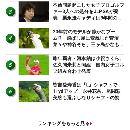
不倫問題起こした女子プロゴルフ
3
ァー3人への処分をJLPGAが発
表 栗永遼キャディは9年間の立
ち入り禁止
20年前のモデルが静かなブー
4
ム!? 飛ばし屋に変貌した菅沼
菜々や神谷そら、三ヶ島かなも使
う“名器”が人気な理由【ツアープ
ロたちの“飛ばしギア”】
昨年覇者・河本結は小祝さくら、
5
佐久間朱莉と同組 国内女子ゴル
フ組み合わせ発表
皆吉愛寿香は『L』シャフトで
6
11ydアップ 永井花奈、尾関彩
美悠も選ぶしなりシャフトの効果
【ツアープロたちの“飛ばしギ
ア”】
ランキングをもっと見る