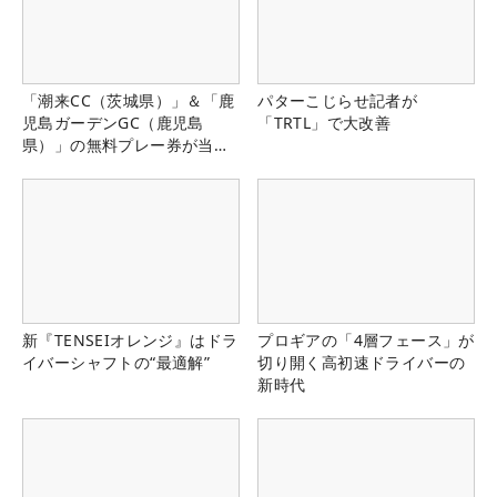
「潮来CC（茨城県）」＆「鹿
パターこじらせ記者が
児島ガーデンGC（鹿児島
「TRTL」で大改善
県）」の無料プレー券が当た
る！！
新『TENSEIオレンジ』はドラ
プロギアの「4層フェース」が
イバーシャフトの“最適解”
切り開く高初速ドライバーの
新時代