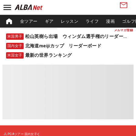
全ツアー
ギア
レッスン
ライフ
漫画
ゴルフ
メルマガ登録
松山英樹ら出場 ウィンダム選手権のリーダーボード
米国男子
北海道meijiカップ リーダーボード
国内女子
最新の世界ランキング
米国女子
JLPGAツアー
国内女子