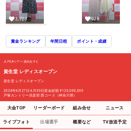
3,723
929
賞金ランキング
年間日程
ポイント・成績
JLPGAツアー
国内女子
資生堂 レディスオープン
資生堂 レディスオープン
2024年6月27日-6月30日
賞金総額
¥120,000,000
戸塚カントリー倶楽部 西コース（神奈川県）
大会TOP
リーダーボード
組み合せ
ニュース
ライブフォト
出場選手
概要など
TV放送予定