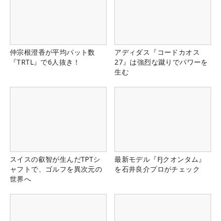
仲宗根澄香が平均パット数
アディダス『コードカオス
『TRTL』で6人抜き！
27』は強烈な蹴りでパワーを
生む
スイスの叡智が生んだTPTシ
最新モデル『FJクオンタム』
ャフトで、ゴルフを異次元の
を石井良介プロがチェック
世界へ