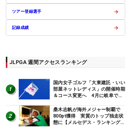
→
ツアー登録選手
→
記録成績
JLPGA 週間アクセスランキング
国内女子ゴルフ「大東建託・いい
1
部屋ネットレディス」の開催時期
＆コース変更へ 4月に岐阜で開
催
桑木志帆が海外メジャー制覇で
2
800pt獲得 実質のトップ独走状
態に【メルセデス・ランキング番
外編】