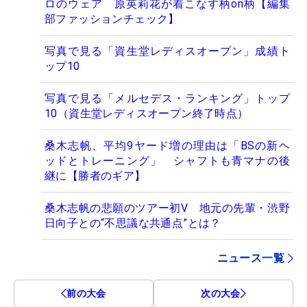
ロのウェア 原英莉花が着こなす柄on柄【編集
部ファッションチェック】
写真で見る「資生堂レディスオープン」成績ト
ップ10
写真で見る「メルセデス・ランキング」トップ
10（資生堂レディスオープン終了時点）
桑木志帆、平均9ヤード増の理由は「BSの新ヘ
ッドとトレーニング」 シャフトも青マナの後
継に【勝者のギア】
桑木志帆の悲願のツアー初V 地元の先輩・渋野
日向子との“不思議な共通点”とは？
ニュース一覧
前の大会
次の大会