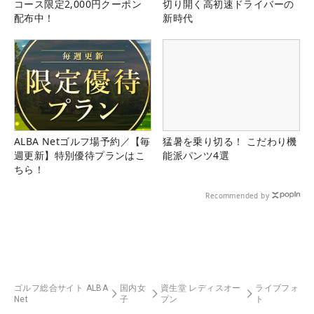
コース限定2,000円クーポン
切り開く高初速ドライバーの
配布中！
新時代
ALBA Netゴルフ場予約／【毎
猛暑を乗り切る！ こだわり機
週更新】特別優待プランはこ
能派パンツ4選
ちら！
Recommended by
ゴルフ総合サイト ALBA
国内女
資生堂 レディスオー
ライブフォ
Net
子
プン
ト