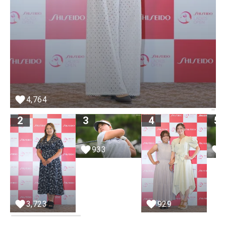
4,764
2
3
4
5
933
3,723
929