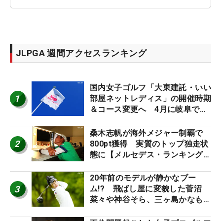
JLPGA 週間アクセスランキング
国内女子ゴルフ「大東建託・いい
1
部屋ネットレディス」の開催時期
＆コース変更へ 4月に岐阜で開
催
桑木志帆が海外メジャー制覇で
2
800pt獲得 実質のトップ独走状
態に【メルセデス・ランキング番
外編】
20年前のモデルが静かなブー
3
ム!? 飛ばし屋に変貌した菅沼
菜々や神谷そら、三ヶ島かなも使
う“名器”が人気な理由【ツアープ