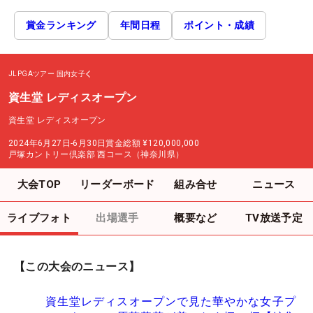
賞金ランキング
年間日程
ポイント・成績
JLPGAツアー
国内女子
資生堂 レディスオープン
資生堂 レディスオープン
2024年6月27日-6月30日
賞金総額
¥120,000,000
戸塚カントリー倶楽部 西コース（神奈川県）
大会TOP
リーダーボード
組み合せ
ニュース
ライブフォト
出場選手
概要など
TV放送予定
【この大会のニュース】
資生堂レディスオープンで見た華やかな女子プ