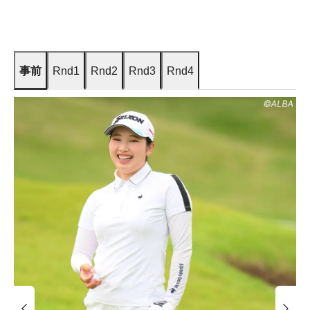
事前
Rnd1
Rnd2
Rnd3
Rnd4