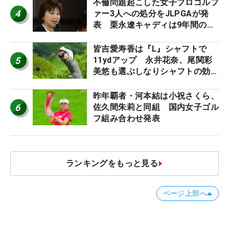
ロたちの“飛ばしギア”】
不倫問題起こした女子プロゴルフ
4
ァー3人への処分をJLPGAが発
表 栗永遼キャディは9年間の立
ち入り禁止
皆吉愛寿香は『L』シャフトで
5
11ydアップ 永井花奈、尾関彩
美悠も選ぶしなりシャフトの効果
【ツアープロたちの“飛ばしギ
ア”】
昨年覇者・河本結は小祝さくら、
6
佐久間朱莉と同組 国内女子ゴル
フ組み合わせ発表
ランキングをもっと見る
ページ上部へ