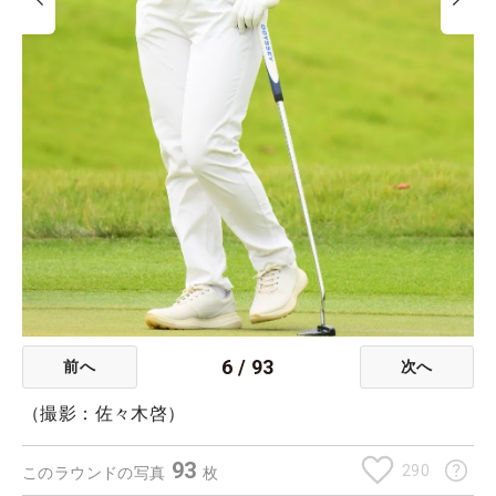
6
/
93
前へ
次へ
（撮影：佐々木啓）
93
290
このラウンドの写真
枚