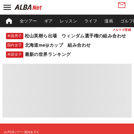
全ツアー
ギア
レッスン
ライフ
漫画
ゴルフ
メルマガ登録
松山英樹ら出場 ウィンダム選手権の組み合わせ
米国男子
北海道meijiカップ 組み合わせ
国内女子
最新の世界ランキング
米国女子
JLPGAツアー
国内女子