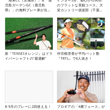
「潮来CC（茨城県）」＆「鹿
インター5分、都心から60分
児島ガーデンGC（鹿児島
のフラットな美観コース。大
県）」の無料プレー券が当た
栄カントリー俱楽部（千葉
る！！
県）
新『TENSEIオレンジ』はドラ
仲宗根澄香が平均パット数
イバーシャフトの“最適解”
『TRTL』で6人抜き！
8-9月のプレーに2回使える！
プロギアの「4層フェース」が