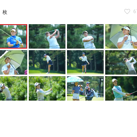
3
6
枚