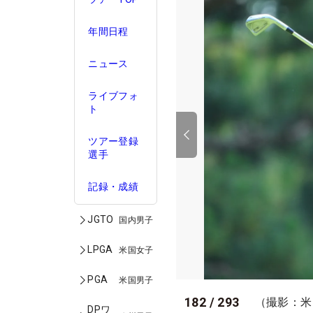
年間日程
ニュース
ライブフォ
ト
ツアー登録
選手
記録・成績
JGTO
国内男子
LPGA
米国女子
PGA
米国男子
182
/
293
（撮影：米
DPワ