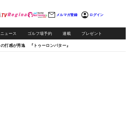
メルマガ登録
ログイン
Sニュース
ゴルフ場予約
連載
プレゼント
しの打感が秀逸 『トゥーロンパター』