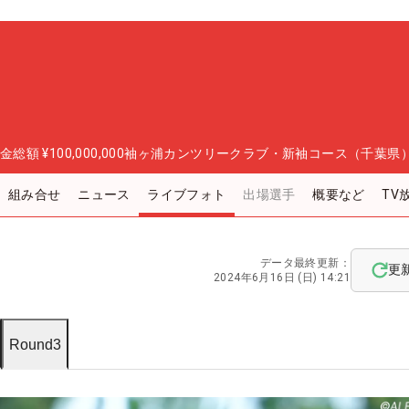
金総額
¥100,000,000
袖ヶ浦カンツリークラブ・新袖コース（千葉県
組み合せ
ニュース
ライブフォト
出場選手
概要など
TV
データ最終更新：
更
2024年6月16日 (日) 14:21
Round3