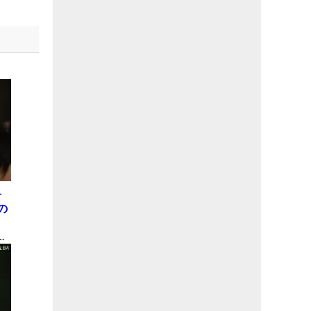
子
の
表
間