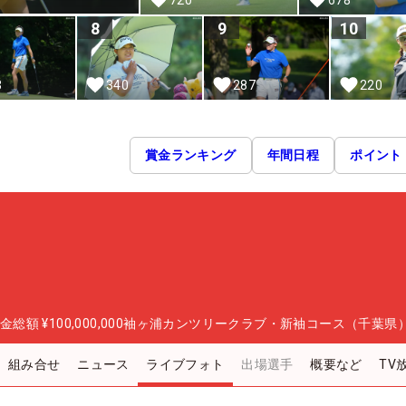
8
9
10
3
340
287
220
賞金ランキング
年間日程
ポイント
金総額
¥100,000,000
袖ヶ浦カンツリークラブ・新袖コース（千葉県
組み合せ
ニュース
ライブフォト
出場選手
概要など
TV