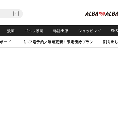
漫画
ゴルフ動画
雑誌出版
ショッピング
SN
ボード
ゴルフ場予約／毎週更新！限定優待プラン
削り出