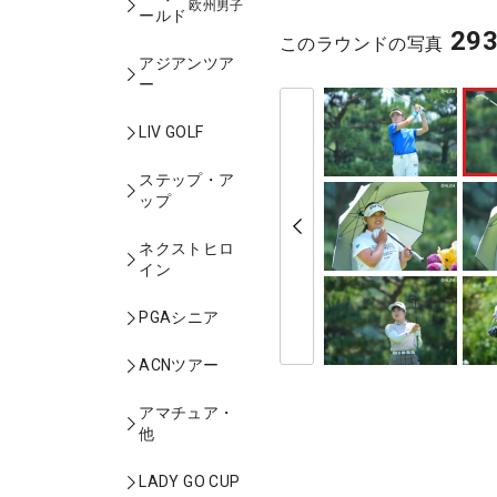
欧州男子
ールド
29
このラウンドの写真
アジアンツア
ー
LIV GOLF
ステップ・ア
ップ
ネクストヒロ
イン
PGAシニア
ACNツアー
アマチュア・
他
LADY GO CUP