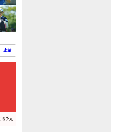
・成績
）
放送予定