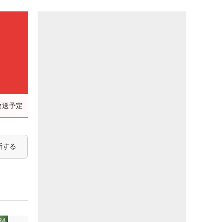
）
放送予定
新する