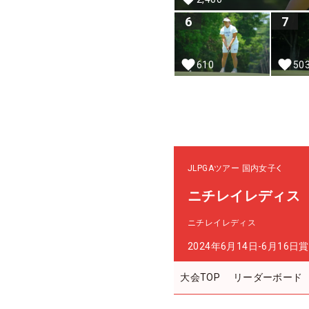
6
7
610
50
JLPGAツアー
国内女子
ニチレイレディス
ニチレイレディス
2024年6月14日-6月16日
賞
大会TOP
リーダーボード