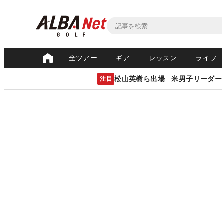
全ツアー
ギア
レッスン
ライフ
松山英樹ら出場 米男子リーダー
注目