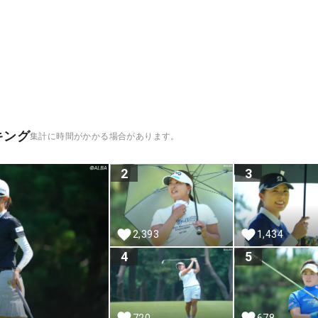
キング
集計に時間がかかる場合があります。
2
3
2,393
1,434
4
5
720
678