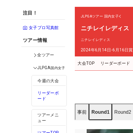
注目！
JLPGAツアー
国内女子
ニチレイレディス
女子プロ写真館
ツアー情報
ニチレイレディス
2024年6月14日-6月16日
賞
全ツアー
大会TOP
リーダーボード
JLPGA
国内女子
今週の大会
リーダーボ
ード
事前
Round1
Round2
ツアーメニ
ュー
ツアーTOP