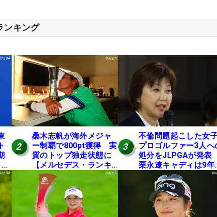
スランキング
東
桑木志帆が海外メジャ
不倫問題起こした女
ト
ー制覇で800pt獲得 実
プロゴルファー3人へ
2
3
期
質のトップ独走状態に
処分をJLPGAが発
月に
【メルセデス・ランキ
栗永遼キャディは9年
ング番外編】
の立ち入り禁止