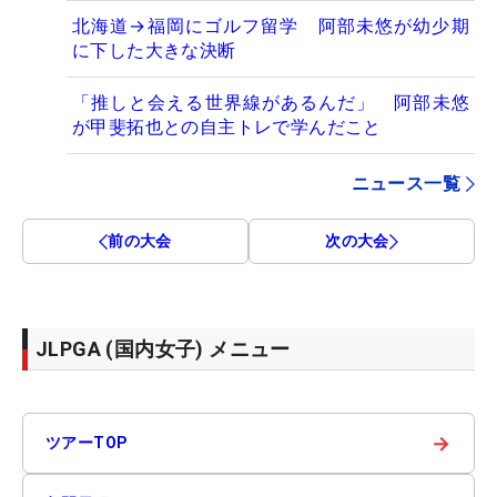
北海道→福岡にゴルフ留学 阿部未悠が幼少期
に下した大きな決断
「推しと会える世界線があるんだ」 阿部未悠
が甲斐拓也との自主トレで学んだこと
ニュース一覧
前の大会
次の大会
JLPGA (国内女子) メニュー
→
ツアーTOP