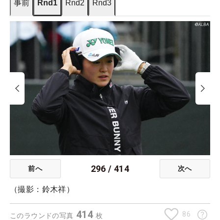
事前
Rnd1
Rnd2
Rnd3
296
/
414
前へ
次へ
（撮影：鈴木祥）
414
86
このラウンドの写真
枚