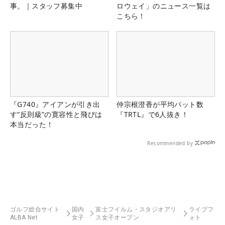
事。｜スタッフ募集中
ロウェイ」のニュース一覧は
こちら！
『G740』アイアンが引き出
仲宗根澄香が平均パット数
す“反則級”の寛容性と飛びは
『TRTL』で6人抜き！
本当だった！
Recommended by
ゴルフ総合サイト
国内
富士フイルム・スタジオアリ
ライブフ
ALBA Net
女子
ス女子オープン
ォト