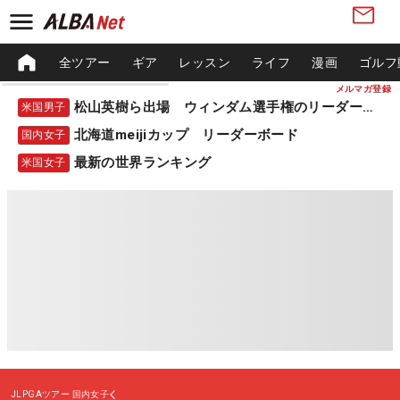
全ツアー
ギア
レッスン
ライフ
漫画
ゴルフ
メルマガ登録
松山英樹ら出場 ウィンダム選手権のリーダーボード
米国男子
北海道meijiカップ リーダーボード
国内女子
最新の世界ランキング
米国女子
JLPGAツアー
国内女子