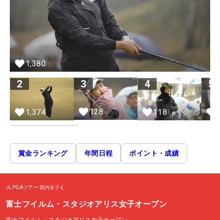
1,380
2
3
4
5
128
1,374
118
賞金ランキング
年間日程
ポイント・成績
JLPGAツアー
国内女子
富士フイルム・スタジオアリス女子オープン