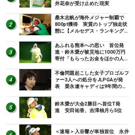
井花奈が受け止めた現実
桑木志帆が海外メジャー制覇で
2
800pt獲得 実質のトップ独走状
態に【メルセデス・ランキング番
外編】
あふれる熊本への思い 首位発
3
進・鈴木愛が被災地に1000万円
寄付「もらったお金をほかの人
に」
不倫問題起こした女子プロゴルフ
4
ァー3人への処分をJLPGAが発
表 栗永遼キャディは9年間の立
ち入り禁止
鈴木愛が大会2勝目へ首位T発
5
進 安田祐香、吉澤柚月ら5位
＜速報＞入谷響が単独首位 永井