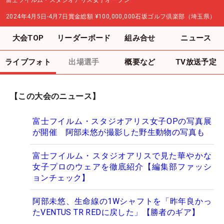
富士フイルム・スタジオアリス女子オープン
2024年4月5日-4月7日
賞金総額
¥100,000,000
石坂ゴルフ倶楽部（埼玉県）
大会TOP
リーダーボード
組み合せ
ニュース
ライブフォト
出場選手
概要など
TV放送予定
【この大会のニュース】
富士フイルム・スタジオアリス女子OPの写真展
が開催 阿部未悠が撮影した野生動物の写真も
富士フイルム・スタジオアリスで見た華やかな
女子プロのウェアを徹底紹介【編集部ファッシ
ョンチェック】
阿部未悠、生命線の1Wシャフトを「昨年良かっ
たVENTUS TR REDに戻した」【勝者のギア】