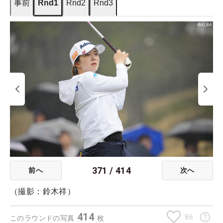
事前
Rnd1
Rnd2
Rnd3
371
/
414
前へ
次へ
（撮影：鈴木祥）
414
86
このラウンドの写真
枚