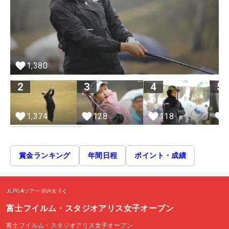
1,380
2
3
4
5
128
1,374
118
賞金ランキング
年間日程
ポイント・成績
JLPGAツアー
国内女子
富士フイルム・スタジオアリス女子オープン
富士フイルム・スタジオアリス女子オープン