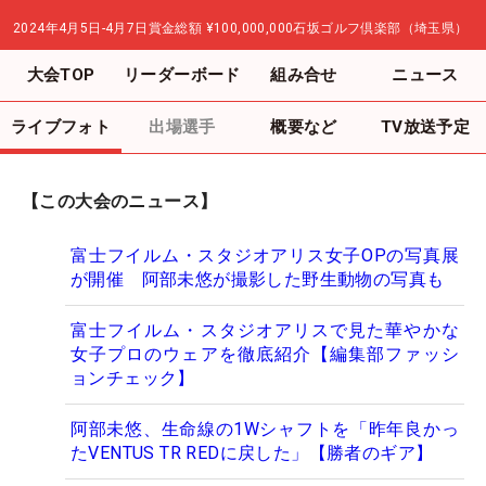
2024年4月5日-4月7日
賞金総額
¥100,000,000
石坂ゴルフ倶楽部（埼玉県）
大会TOP
リーダーボード
組み合せ
ニュース
ライブフォト
出場選手
概要など
TV放送予定
【この大会のニュース】
富士フイルム・スタジオアリス女子OPの写真展
が開催 阿部未悠が撮影した野生動物の写真も
富士フイルム・スタジオアリスで見た華やかな
女子プロのウェアを徹底紹介【編集部ファッシ
ョンチェック】
阿部未悠、生命線の1Wシャフトを「昨年良かっ
たVENTUS TR REDに戻した」【勝者のギア】