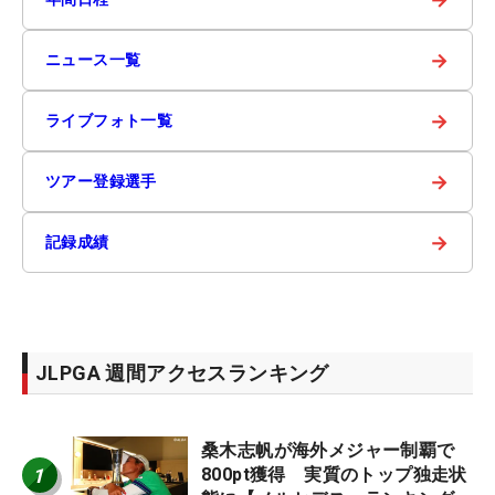
→
ニュース一覧
→
ライブフォト一覧
→
ツアー登録選手
→
記録成績
JLPGA 週間アクセスランキング
桑木志帆が海外メジャー制覇で
1
800pt獲得 実質のトップ独走状