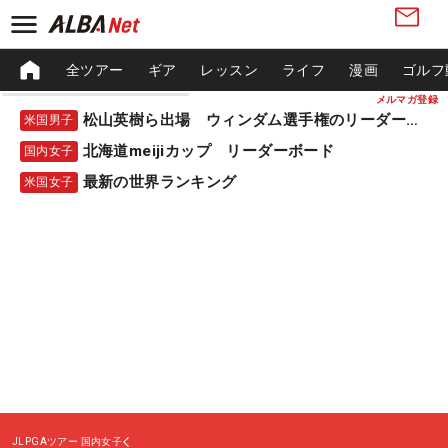
全ツアー
ギア
レッスン
ライフ
漫画
ゴルフ
メルマガ登録
松山英樹ら出場 ウィンダム選手権のリーダーボード
米国男子
北海道meijiカップ リーダーボード
国内女子
最新の世界ランキング
米国女子
JLPGAツアー
国内女子