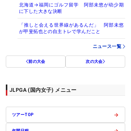
北海道→福岡にゴルフ留学 阿部未悠が幼少期
に下した大きな決断
「推しと会える世界線があるんだ」 阿部未悠
が甲斐拓也との自主トレで学んだこと
ニュース一覧
前の大会
次の大会
JLPGA (国内女子) メニュー
→
ツアーTOP
→
年間日程