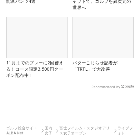
能派パンツ4選
ャフトで、ゴルフを異次元の
世界へ
11月までのプレーに2回使え
パターこじらせ記者が
る！コース限定3,500円クー
「TRTL」で大改善
ポン配布中！
Recommended by
ゴルフ総合サイト
国内
富士フイルム・スタジオアリ
ライブフ
ALBA Net
女子
ス女子オープン
ォト