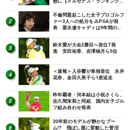
態に【メルセデス・ランキング番
外編】
不倫問題起こした女子プロゴルフ
2
ァー3人への処分をJLPGAが発
表 栗永遼キャディは9年間の立
ち入り禁止
鈴木愛が大会2勝目へ首位T発
3
進 安田祐香、吉澤柚月ら5位
＜速報＞入谷響が単独首位 永井
4
花奈、金田久美子ら1差追走
昨年覇者・河本結は小祝さくら、
5
佐久間朱莉と同組 国内女子ゴル
フ組み合わせ発表
20年前のモデルが静かなブー
6
ム!? 飛ばし屋に変貌した菅沼