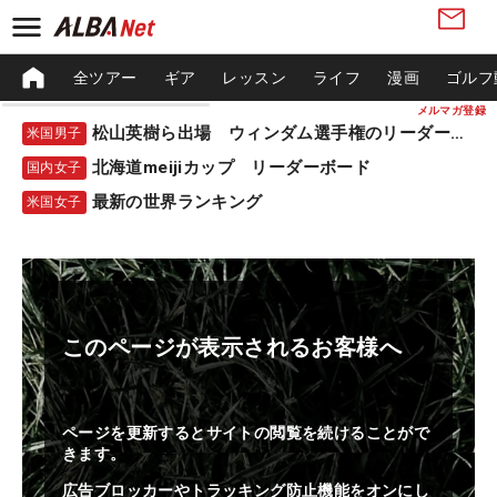
全ツアー
ギア
レッスン
ライフ
漫画
ゴルフ
メルマガ登録
松山英樹ら出場 ウィンダム選手権のリーダーボード
米国男子
北海道meijiカップ リーダーボード
国内女子
最新の世界ランキング
米国女子
このページが表示されるお客様へ
ページを更新するとサイトの閲覧を続けることがで
きます。
広告ブロッカーやトラッキング防止機能をオンにし