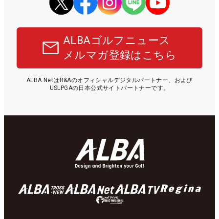
ALBAゴルフニュース
メルマガ登録はこちら
ALBA NetはR&Aのオフィシャルデジタルパートナー、および
USLPGAの日本公式サイトパートナーです。