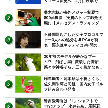
＆コース変更へ 4月に岐阜で開
催
桑木志帆が海外メジャー制覇で
2
800pt獲得 実質のトップ独走状
態に【メルセデス・ランキング番
外編】
不倫問題起こした女子プロゴルフ
3
ァー3人への処分をJLPGAが発
表 栗永遼キャディは9年間の立
ち入り禁止
20年前のモデルが静かなブー
4
ム!? 飛ばし屋に変貌した菅沼
菜々や神谷そら、三ヶ島かなも使
う“名器”が人気な理由【ツアープ
ロたちの“飛ばしギア”】
昨年覇者・河本結は小祝さくら、
5
佐久間朱莉と同組 国内女子ゴル
フ組み合わせ発表
皆吉愛寿香は『L』シャフトで
6
11ydアップ 永井花奈、尾関彩