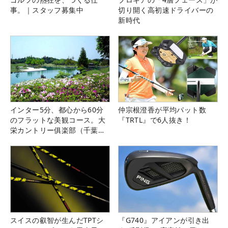
事。｜スタッフ募集中
切り開く高初速ドライバーの
新時代
インター5分、都心から60分
仲宗根澄香が平均パット数
のフラットな美観コース。大
『TRTL』で6人抜き！
栄カントリー俱楽部（千葉
県）
スイスの叡智が生んだTPTシ
『G740』アイアンが引き出