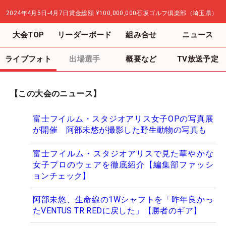
2024年4月5日-4月7日
賞金総額
¥100,000,000
石坂ゴルフ倶楽部（埼玉県）
大会TOP
リーダーボード
組み合せ
ニュース
ライブフォト
出場選手
概要など
TV放送予定
【この大会のニュース】
富士フイルム・スタジオアリス女子OPの写真展
が開催 阿部未悠が撮影した野生動物の写真も
富士フイルム・スタジオアリスで見た華やかな
女子プロのウェアを徹底紹介【編集部ファッシ
ョンチェック】
阿部未悠、生命線の1Wシャフトを「昨年良かっ
たVENTUS TR REDに戻した」【勝者のギア】