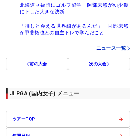
北海道→福岡にゴルフ留学 阿部未悠が幼少期
に下した大きな決断
「推しと会える世界線があるんだ」 阿部未悠
が甲斐拓也との自主トレで学んだこと
ニュース一覧
前の大会
次の大会
JLPGA (国内女子) メニュー
→
ツアーTOP
→
年間日程