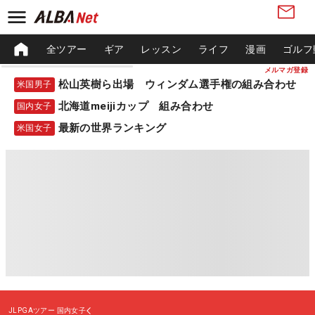
全ツアー
ギア
レッスン
ライフ
漫画
ゴルフ
メルマガ登録
松山英樹ら出場 ウィンダム選手権の組み合わせ
米国男子
北海道meijiカップ 組み合わせ
国内女子
最新の世界ランキング
米国女子
JLPGAツアー
国内女子