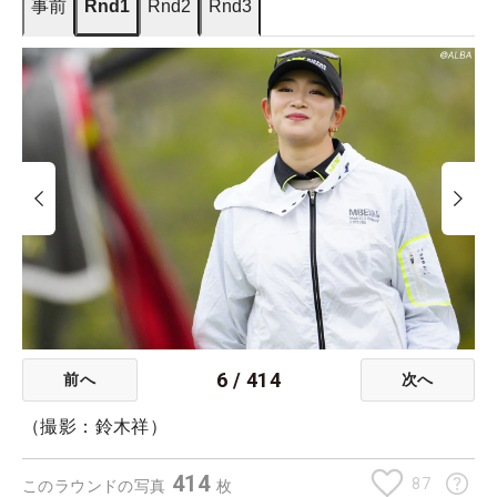
事前
Rnd1
Rnd2
Rnd3
6
/
414
前へ
次へ
（撮影：鈴木祥）
414
87
このラウンドの写真
枚