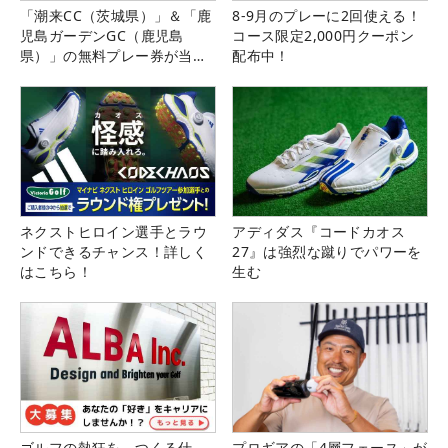
「潮来CC（茨城県）」＆「鹿
8-9月のプレーに2回使える！
児島ガーデンGC（鹿児島
コース限定2,000円クーポン
県）」の無料プレー券が当た
配布中！
る！！
ネクストヒロイン選手とラウ
アディダス『コードカオス
ンドできるチャンス！詳しく
27』は強烈な蹴りでパワーを
はこちら！
生む
ゴルフの熱狂を、つくる仕
プロギアの「4層フェース」が