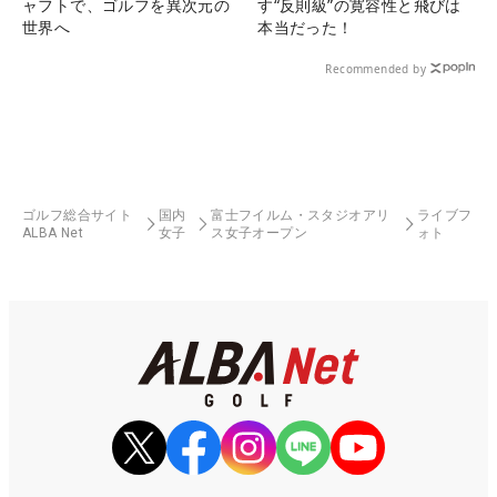
ャフトで、ゴルフを異次元の
す“反則級”の寛容性と飛びは
世界へ
本当だった！
Recommended by
ゴルフ総合サイト
国内
富士フイルム・スタジオアリ
ライブフ
ALBA Net
女子
ス女子オープン
ォト