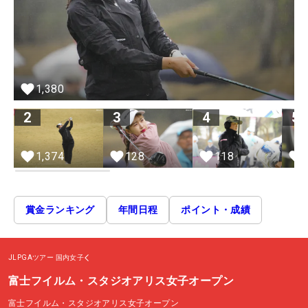
1,380
2
3
4
5
128
1,374
118
賞金ランキング
年間日程
ポイント・成績
JLPGAツアー
国内女子
富士フイルム・スタジオアリス女子オープン
富士フイルム・スタジオアリス女子オープン