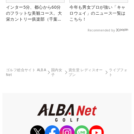
インター5分、都心から60分
今年も男女プロが強い「キャ
のフラットな美観コース。大
ロウェイ」のニュース一覧は
栄カントリー俱楽部（千葉
こちら！
県）
Recommended by
ゴルフ総合サイト ALBA
国内女
資生堂 レディスオー
ライブフォ
Net
子
プン
ト