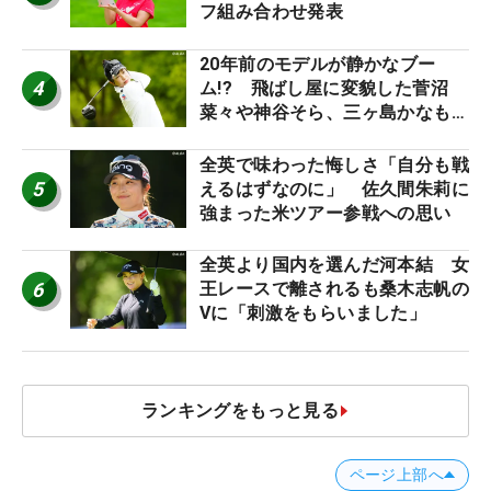
フ組み合わせ発表
20年前のモデルが静かなブー
4
ム!? 飛ばし屋に変貌した菅沼
菜々や神谷そら、三ヶ島かなも使
う“名器”が人気な理由【ツアープ
ロたちの“飛ばしギア”】
全英で味わった悔しさ「自分も戦
5
えるはずなのに」 佐久間朱莉に
強まった米ツアー参戦への思い
全英より国内を選んだ河本結 女
6
王レースで離されるも桑木志帆の
Vに「刺激をもらいました」
ランキングをもっと見る
ページ上部へ