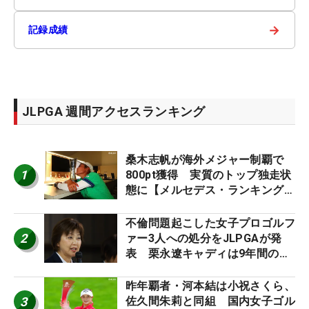
→
記録成績
JLPGA 週間アクセスランキング
桑木志帆が海外メジャー制覇で
1
800pt獲得 実質のトップ独走状
態に【メルセデス・ランキング番
外編】
不倫問題起こした女子プロゴルフ
2
ァー3人への処分をJLPGAが発
表 栗永遼キャディは9年間の立
ち入り禁止
昨年覇者・河本結は小祝さくら、
3
佐久間朱莉と同組 国内女子ゴル