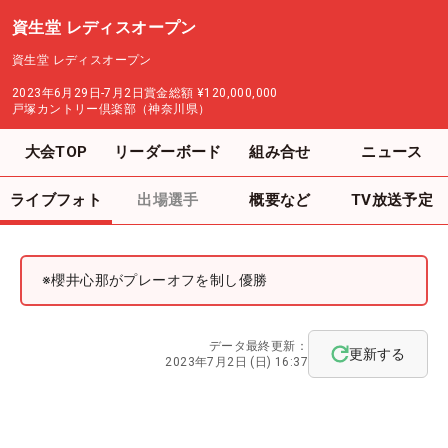
資生堂 レディスオープン
資生堂 レディスオープン
2023年6月29日-7月2日
賞金総額
¥120,000,000
戸塚カントリー倶楽部（神奈川県）
大会TOP
リーダーボード
組み合せ
ニュース
ライブフォト
出場選手
概要など
TV放送予定
※櫻井心那がプレーオフを制し優勝
データ最終更新：
更新する
2023年7月2日 (日) 16:37