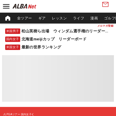
全ツアー
ギア
レッスン
ライフ
漫画
ゴルフ
メルマガ登録
松山英樹ら出場 ウィンダム選手権のリーダーボード
米国男子
北海道meijiカップ リーダーボード
国内女子
最新の世界ランキング
米国女子
JLPGAツアー
国内女子