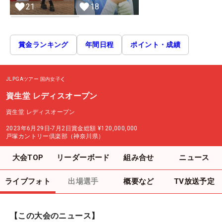
21
18
賞金ランキング
年間日程
ポイント・成績
JLPGAツアー
国内女子
資生堂 レディスオープン
資生堂 レディスオープン
2023年6月29日-7月2日
賞金総額
¥120,000,000
戸塚カントリー倶楽部（神奈川県）
大会TOP
リーダーボード
組み合せ
ニュース
ライブフォト
出場選手
概要など
TV放送予定
【この大会のニュース】