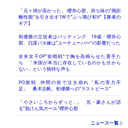
「元々球が高かった」 櫻井心那、持ち味の“飛距
離性能”を引き出す1Wで“ぶっ飛び初V”【勝者の
ギア】
初優勝の立役者はパッティング 19歳・櫻井心
那、日課パタ練は“ユーチューバー”の影響だった
全米女子OP“前哨戦”で胸を高鳴らせた選手た
ち 「米国が本当に存在しているのかも分から
ない」という独特な声も
PO敗戦…仲間の前で泣き崩れ「私の実力不
足」 桑木志帆、初優勝への“ラストピース”
「小さいころからずっと…」 兄・豪さんが語
る“負けん気ガール”櫻井心那
ニュース一覧