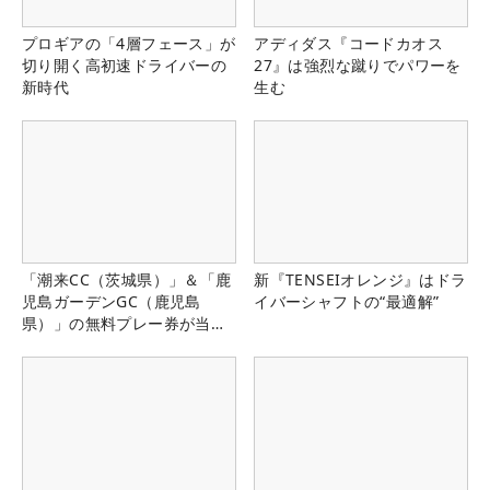
プロギアの「4層フェース」が
アディダス『コードカオス
切り開く高初速ドライバーの
27』は強烈な蹴りでパワーを
新時代
生む
「潮来CC（茨城県）」＆「鹿
新『TENSEIオレンジ』はドラ
児島ガーデンGC（鹿児島
イバーシャフトの“最適解”
県）」の無料プレー券が当た
る！！