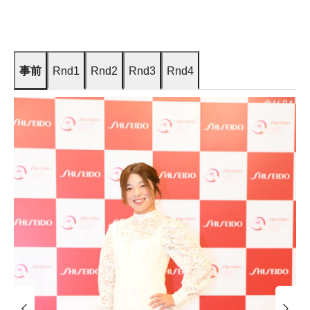
事前
Rnd1
Rnd2
Rnd3
Rnd4