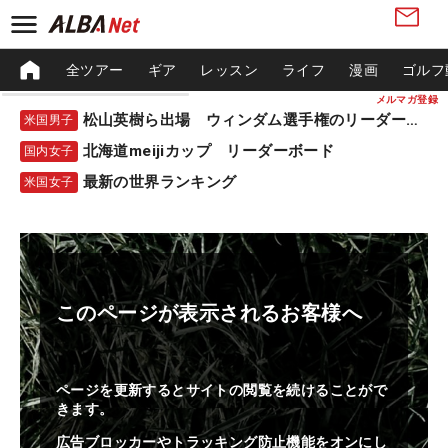
全ツアー
ギア
レッスン
ライフ
漫画
ゴルフ
メルマガ登録
松山英樹ら出場 ウィンダム選手権のリーダーボード
米国男子
北海道meijiカップ リーダーボード
国内女子
最新の世界ランキング
米国女子
このページが表示されるお客様へ
ページを更新するとサイトの閲覧を続けることがで
きます。
広告ブロッカーやトラッキング防止機能をオンにし