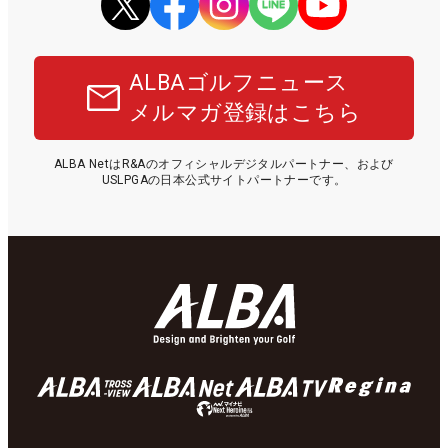
ALBAゴルフニュース
メルマガ登録はこちら
ALBA NetはR&Aのオフィシャルデジタルパートナー、および
USLPGAの日本公式サイトパートナーです。