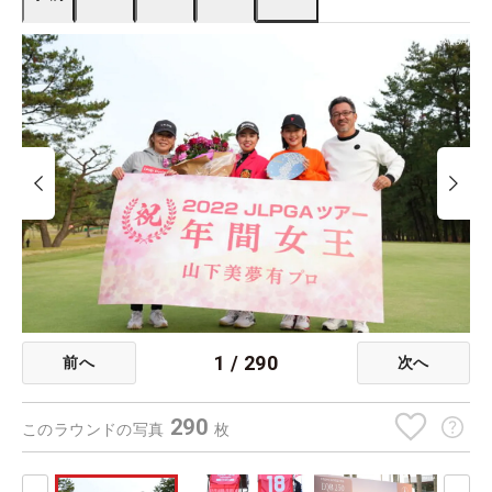
1
/
290
前へ
次へ
290
このラウンドの写真
枚