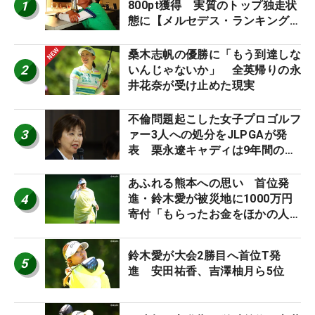
1
800pt獲得 実質のトップ独走状
態に【メルセデス・ランキング番
外編】
桑木志帆の優勝に「もう到達しな
2
いんじゃないか」 全英帰りの永
井花奈が受け止めた現実
不倫問題起こした女子プロゴルフ
3
ァー3人への処分をJLPGAが発
表 栗永遼キャディは9年間の立
ち入り禁止
あふれる熊本への思い 首位発
4
進・鈴木愛が被災地に1000万円
寄付「もらったお金をほかの人
に」
鈴木愛が大会2勝目へ首位T発
5
進 安田祐香、吉澤柚月ら5位