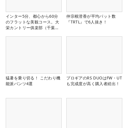
インター5分、都心から60分
仲宗根澄香が平均パット数
のフラットな美観コース。大
『TRTL』で6人抜き！
栄カントリー俱楽部（千葉
県）
猛暑を乗り切る！ こだわり機
プロギアのRS DUOはFW・UT
能派パンツ4選
も完成度が高く購入者続出！