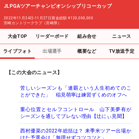
JLPGAツアーチャンピオンシップリコーカップ
2022年11月24日-11月27日
賞金総額
¥120,000,000
宮崎カントリークラブ（宮崎県）
大会TOP
リーダーボード
組み合せ
ニュース
ライブフォト
出場選手
概要など
TV放送予定
【この大会のニュース】
苦しいシーズンも「連覇という人生初めてのこ
とができた」 稲見萌寧は練習ずくめのオフへ
重心位置とセルフコントロール 山下美夢有が
シーズンを通してブレない理由【辻にぃ見聞】
西村優菜の2022年総括は？ 来季米ツアー出場か
けた予選会は「無理せずコツコツと」