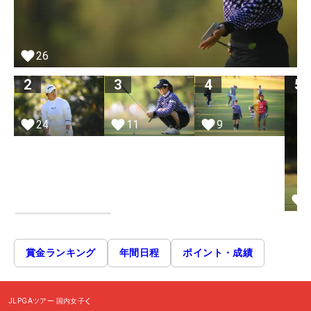
26
2
3
4
5
24
11
9
賞金ランキング
年間日程
ポイント・成績
JLPGAツアー
国内女子