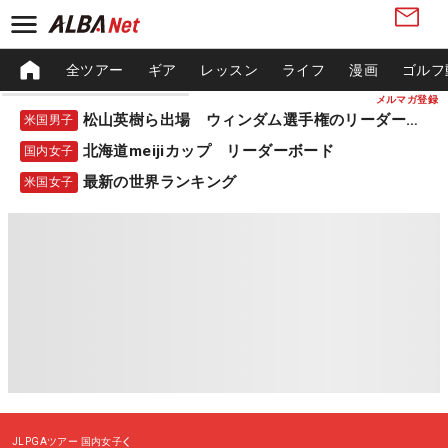
全ツアー
ギア
レッスン
ライフ
漫画
ゴルフ
メルマガ登録
松山英樹ら出場 ウィンダム選手権のリーダーボード
米国男子
北海道meijiカップ リーダーボード
国内女子
最新の世界ランキング
米国女子
JLPGAツアー
国内女子