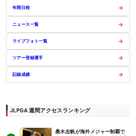
→
年間日程
→
ニュース一覧
→
ライブフォト一覧
→
ツアー登録選手
→
記録成績
JLPGA 週間アクセスランキング
桑木志帆が海外メジャー制覇で