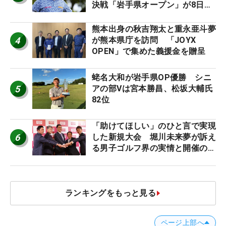
決戦「岩手県オープン」が8日開
幕
熊本出身の秋吉翔太と重永亜斗夢
4
が熊本県庁を訪問 「JOYX
OPEN」で集めた義援金を贈呈
蛯名大和が岩手県OP優勝 シニ
5
アの部Vは宮本勝昌、松坂大輔氏
82位
「助けてほしい」のひと言で実現
6
した新規大会 堀川未来夢が訴え
る男子ゴルフ界の実情と開催の舞
台裏
ランキングをもっと見る
ページ上部へ