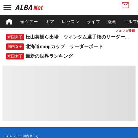
全ツアー
ギア
レッスン
ライフ
漫画
ゴルフ
メルマガ登録
松山英樹ら出場 ウィンダム選手権のリーダーボード
米国男子
北海道meijiカップ リーダーボード
国内女子
最新の世界ランキング
米国女子
JGTOツアー
国内男子