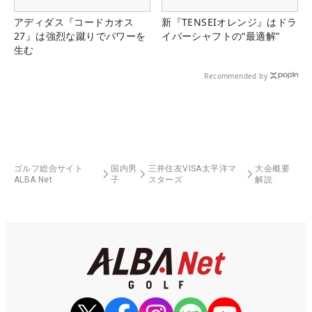
アディダス『コードカオス
新『TENSEIオレンジ』はドラ
27』は強烈な蹴りでパワーを
イバーシャフトの“最適解”
生む
Recommended by
ゴルフ総合サイト
国内男
三井住友VISA太平洋マ
大会概要
ALBA Net
子
スターズ
解説