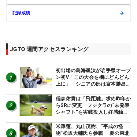
→
記録成績
JGTO 週間アクセスランキング
初出場の鳥海颯汰が岩手県オープ
1
ン初V「この大会を機にどんどん
上に」 シニアの部は宮本勝昌が
連覇
稲森佑貴は「飛距離」求め昨年か
2
らSRに変更 フジクラの“未発表
シャフト”を実戦投入し好感触
「つかまえにいける」【男子ツア
ーのヒトネタ！】
米澤蓮、丸山茂樹、“平成の怪
3
物”松坂大輔氏ら参戦 夏の東北