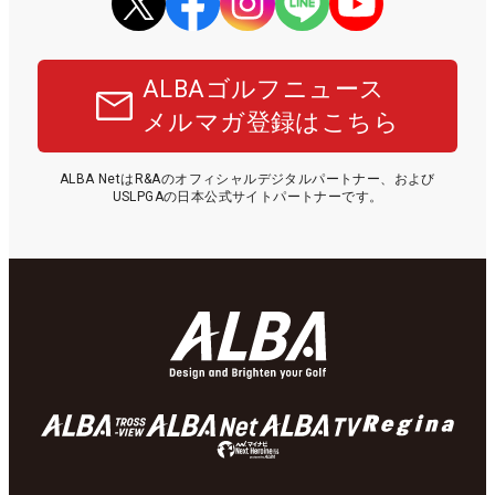
ALBAゴルフニュース
メルマガ登録はこちら
ALBA NetはR&Aのオフィシャルデジタルパートナー、および
USLPGAの日本公式サイトパートナーです。