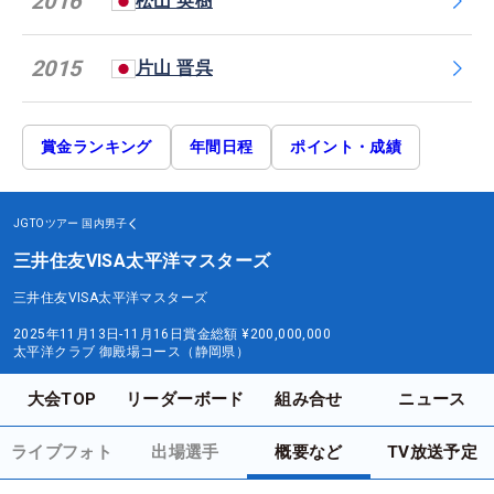
2016
松山 英樹
2015
片山 晋呉
賞金ランキング
年間日程
ポイント・成績
JGTOツアー
国内男子
三井住友VISA太平洋マスターズ
三井住友VISA太平洋マスターズ
2025年11月13日-11月16日
賞金総額
¥200,000,000
太平洋クラブ 御殿場コース（静岡県）
大会TOP
リーダーボード
組み合せ
ニュース
ライブフォト
出場選手
概要など
TV放送予定