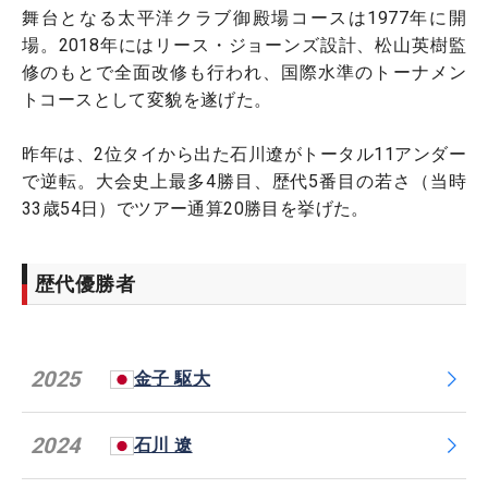
舞台となる太平洋クラブ御殿場コースは1977年に開
場。2018年にはリース・ジョーンズ設計、松山英樹監
修のもとで全面改修も行われ、国際水準のトーナメン
トコースとして変貌を遂げた。
昨年は、2位タイから出た石川遼がトータル11アンダー
で逆転。大会史上最多4勝目、歴代5番目の若さ（当時
33歳54日）でツアー通算20勝目を挙げた。
歴代優勝者
2025
金子 駆大
2024
石川 遼