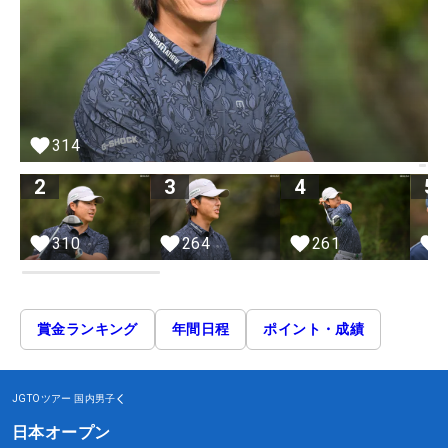
314
2
3
4
5
261
310
264
賞金ランキング
年間日程
ポイント・成績
JGTOツアー
国内男子
日本オープン