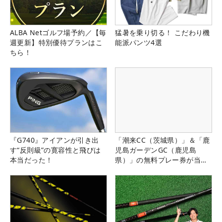
ALBA Netゴルフ場予約／【毎
猛暑を乗り切る！ こだわり機
週更新】特別優待プランはこ
能派パンツ4選
ちら！
『G740』アイアンが引き出
「潮来CC（茨城県）」＆「鹿
す“反則級”の寛容性と飛びは
児島ガーデンGC（鹿児島
本当だった！
県）」の無料プレー券が当た
る！！