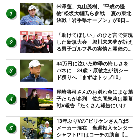
米澤蓮、丸山茂樹、“平成の怪
1
物”松坂大輔氏ら参戦 夏の東北
決戦「岩手県オープン」が8日開
幕
「助けてほしい」のひと言で実現
2
した新規大会 堀川未来夢が訴え
る男子ゴルフ界の実情と開催の舞
台裏
44万円に泣いた昨季の悔しさを
3
バネに 34歳・原敏之が初シー
ド獲りへ「まずはトップ10」
尾崎将司さんのお別れ会にまな弟
4
子たちが参列 佐久間朱莉は開幕
戦V報告「たくさん報告にいける
ように」
13年ぶりVの“ビリケンさん”は5
5
メーカー混在 当週投入センター
シャフトPTはコーチの助言【勝