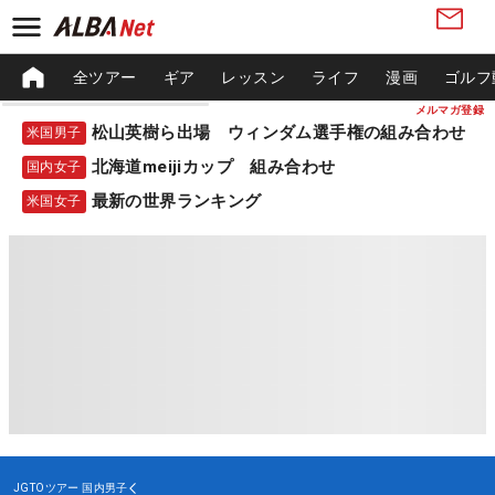
全ツアー
ギア
レッスン
ライフ
漫画
ゴルフ
メルマガ登録
松山英樹ら出場 ウィンダム選手権の組み合わせ
米国男子
北海道meijiカップ 組み合わせ
国内女子
最新の世界ランキング
米国女子
JGTOツアー
国内男子