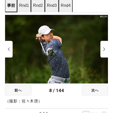
事前
Rnd1
Rnd2
Rnd3
Rnd4
8
/
144
前へ
次へ
（撮影：佐々木啓）