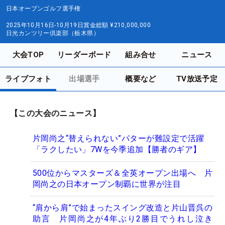
日本オープンゴルフ選手権
2025年10月16日-10月19日
賞金総額
¥210,000,000
日光カンツリー倶楽部（栃木県）
大会TOP
リーダーボード
組み合せ
ニュース
ライブフォト
出場選手
概要など
TV放送予定
【この大会のニュース】
片岡尚之“替えられない”パターが難設定で活躍
「ラクしたい」7Wを今季追加【勝者のギア】
500位からマスターズ＆全英オープン出場へ 片
岡尚之の日本オープン制覇に世界が注目
“肩から肩”で始まったスイング改造と片山晋呉の
助言 片岡尚之が4年ぶり2勝目でうれし泣き