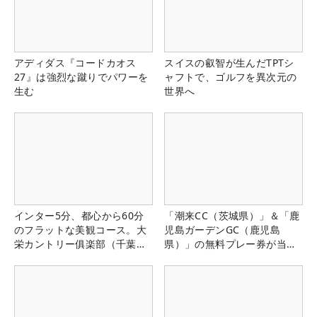
アディダス『コードカオス
スイスの叡智が生んだTPTシ
27』は強烈な蹴りでパワーを
ャフトで、ゴルフを異次元の
生む
世界へ
インター5分、都心から60分
「潮来CC（茨城県）」＆「鹿
のフラットな美観コース。大
児島ガーデンGC（鹿児島
栄カントリー俱楽部（千葉
県）」の無料プレー券が当た
県）
る！！