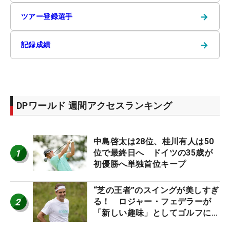
→
ツアー登録選手
→
記録成績
DPワールド 週間アクセスランキング
中島啓太は28位、桂川有人は50
1
位で最終日へ ドイツの35歳が
初優勝へ単独首位キープ
“芝の王者”のスイングが美しすぎ
2
る！ ロジャー・フェデラーが
「新しい趣味」としてゴルフに挑
戦中！