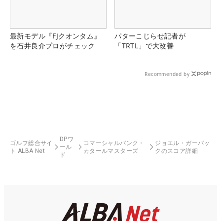
最新モデル『FJクオンタム』
パターこじらせ記者が
を石井良介プロがチェック
「TRTL」で大改善
Recommended by
DPワ
ゴルフ総合サイ
コマーシャルバンク・
ジョエル・ガーバッ
ール
ト ALBA Net
カタールマスターズ
クのスコア詳細
ド