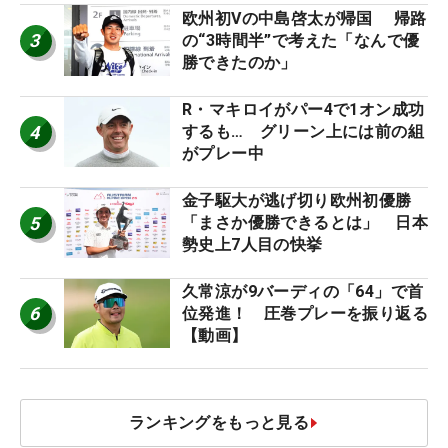
欧州初Vの中島啓太が帰国 帰路
3
の“3時間半”で考えた「なんで優
勝できたのか」
R・マキロイがパー4で1オン成功
4
するも… グリーン上には前の組
がプレー中
金子駆大が逃げ切り欧州初優勝
5
「まさか優勝できるとは」 日本
勢史上7人目の快挙
久常涼が9バーディの「64」で首
6
位発進！ 圧巻プレーを振り返る
【動画】
ランキングをもっと見る