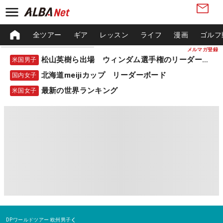
全ツアー
ギア
レッスン
ライフ
漫画
ゴルフ
メルマガ登録
松山英樹ら出場 ウィンダム選手権のリーダーボード
米国男子
北海道meijiカップ リーダーボード
国内女子
最新の世界ランキング
米国女子
DPワールドツアー
欧州男子