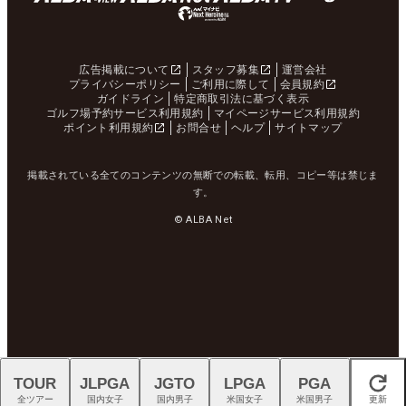
広告掲載について
スタッフ募集
運営会社
プライバシーポリシー
ご利用に際して
会員規約
ガイドライン
特定商取引法に基づく表示
ゴルフ場予約サービス利用規約
マイページサービス利用規約
ポイント利用規約
お問合せ
ヘルプ
サイトマップ
掲載されている全てのコンテンツの無断での転載、転用、コピー等は禁じま
す。
© ALBA Net
TOUR
JLPGA
JGTO
LPGA
PGA
閉じる
全ツアー
国内女子
国内男子
米国女子
米国男子
更新