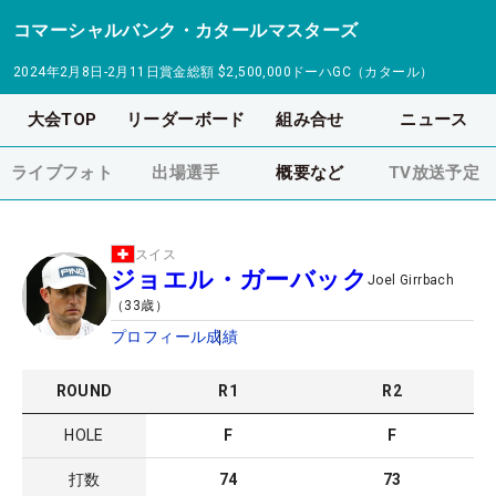
コマーシャルバンク・カタールマスターズ
2024年2月8日-2月11日
賞金総額
$2,500,000
ドーハGC（カタール）
大会TOP
リーダーボード
組み合せ
ニュース
ライブフォト
出場選手
概要など
TV放送予定
スイス
ジョエル・ガーバック
Joel Girrbach
（
33
歳）
プロフィール
成績
ROUND
R
1
R
2
HOLE
F
F
打数
74
73