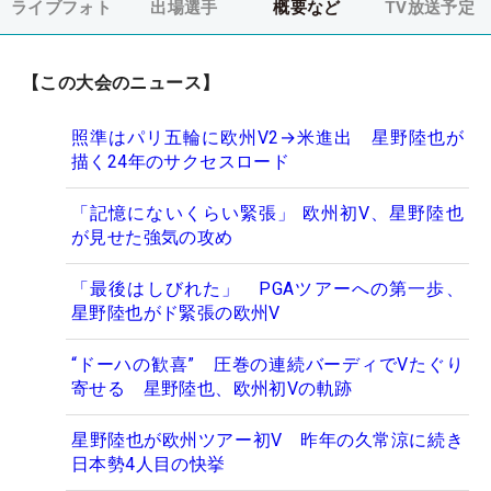
ライブフォト
出場選手
概要など
TV放送予定
【この大会のニュース】
照準はパリ五輪に欧州V2→米進出 星野陸也が
描く24年のサクセスロード
「記憶にないくらい緊張」 欧州初V、星野陸也
が見せた強気の攻め
「最後はしびれた」 PGAツアーへの第一歩、
星野陸也がド緊張の欧州V
“ドーハの歓喜” 圧巻の連続バーディでVたぐり
寄せる 星野陸也、欧州初Vの軌跡
星野陸也が欧州ツアー初V 昨年の久常涼に続き
日本勢4人目の快挙