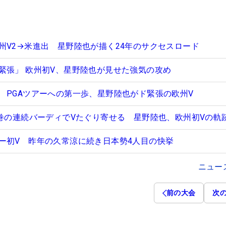
州V2→米進出 星野陸也が描く24年のサクセスロード
緊張」 欧州初V、星野陸也が見せた強気の攻め
 PGAツアーへの第一歩、星野陸也がド緊張の欧州V
圧巻の連続バーディでVたぐり寄せる 星野陸也、欧州初Vの軌
ー初V 昨年の久常涼に続き日本勢4人目の快挙
ニュー
前の大会
次