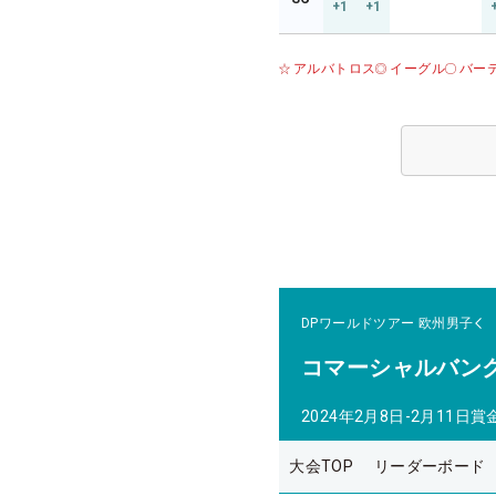
+1
+1
アルバトロス
イーグル
バー
DPワールドツアー
欧州男子
コマーシャルバン
2024年2月8日-2月11日
賞
大会TOP
リーダーボード