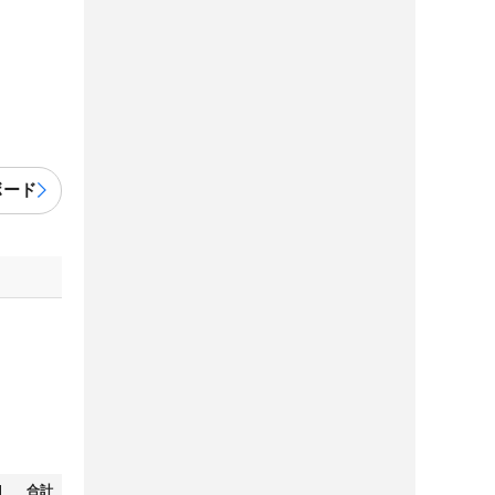
ボード
N
合計