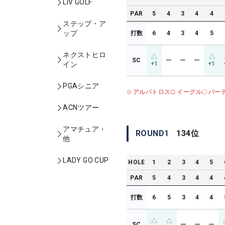
LIV GOLF
PAR
5
4
3
4
4
ステップ・ア
ップ
打数
6
4
3
4
5
ネクストヒロ
SC
ー
ー
ー
+1
+1
イン
PGAシニア
アルバトロス
イーグル
バー
ACNツアー
アマチュア・
ROUND
1
134
位
他
LADY GO CUP
HOLE
1
2
3
4
5
PAR
5
4
3
4
4
打数
6
5
3
4
4
SC
ー
ー
ー