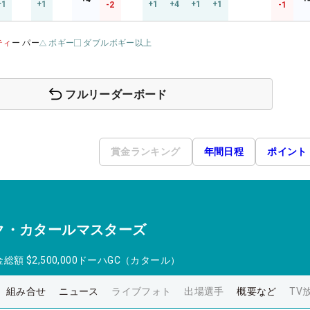
+1
+1
+1
+4
+1
+1
-2
-1
ティ
ー パー
ボギー
ダブルボギー以上
フルリーダーボード
賞金ランキング
年間日程
ポイント
ク・カタールマスターズ
金総額
$2,500,000
ドーハGC（カタール）
組み合せ
ニュース
ライブフォト
出場選手
概要など
TV