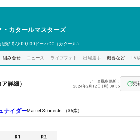
ク・カタールマスターズ
金総額
$2,500,000
ドーハGC（カタール）
組み合せ
ニュース
ライブフォト
出場選手
概要など
TV
データ最終更新：
コア詳細）
更
2024年2月12日 (月) 08:55
ュナイダー
Marcel Schneider
（
36
歳）
R
1
R
2