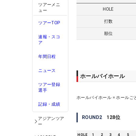
ツアーメニ
HOLE
ュー
打数
ツアーTOP
順位
速報・スコ
ア
年間日程
ニュース
ホールバイホール
ツアー登録
選手
ホールバイホール = ホールご
記録・成績
ROUND
2
128
位
アジアンツア
ー
HOLE
1
2
3
4
5