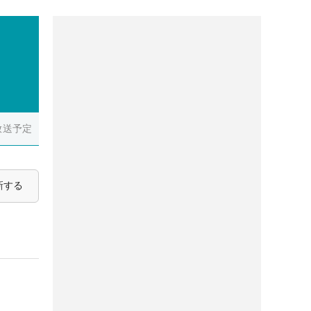
放送予定
新する