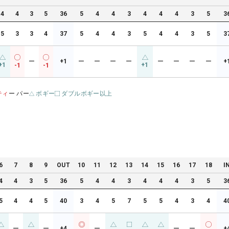
4
4
3
5
36
5
4
4
3
4
4
4
3
5
3
5
3
3
4
37
5
4
4
3
5
4
4
3
5
3
ー
+1
ー
ー
ー
ー
ー
ー
ー
ー
+
+1
+1
-1
-1
ティ
ー パー
ボギー
ダブルボギー以上
6
7
8
9
OUT
10
11
12
13
14
15
16
17
18
I
4
4
3
5
36
5
4
4
3
4
4
4
3
5
3
5
4
4
5
40
3
4
5
7
5
5
4
3
4
4
ー
ー
+4
ー
ー
ー
+