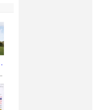
コ
G・
り