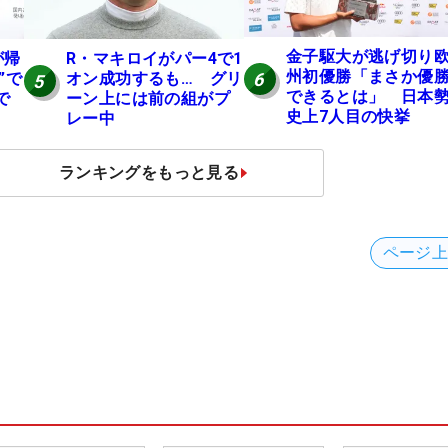
金子駆大が逃げ切り
が帰
R・マキロイがパー4で1
州初優勝「まさか優
6
”で
オン成功するも… グリ
5
できるとは」 日本
で
ーン上には前の組がプ
史上7人目の快挙
レー中
ランキングをもっと見る
ページ