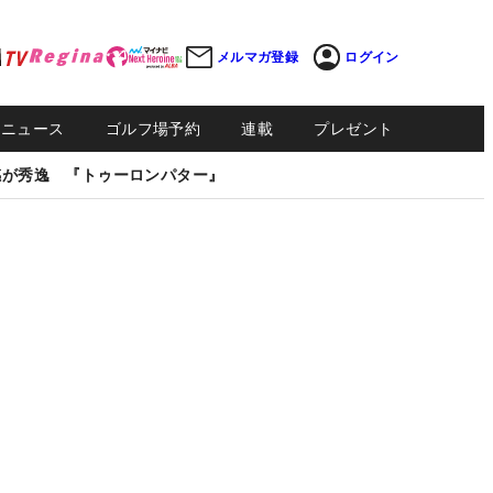
メルマガ登録
ログイン
Sニュース
ゴルフ場予約
連載
プレゼント
感が秀逸 『トゥーロンパター』