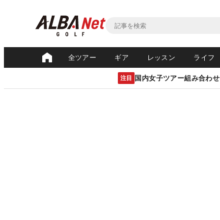
全ツアー
ギア
レッスン
ライフ
国内女子ツアー組み合わせ
注目