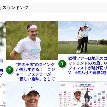
クセスランキング
欧州ツアーは地元ス
川
ットランドの32歳、
3
“芝の王者”のスイング
フォレストが逃げ切
が美しすぎる！ ロジ
2
初
V 4年ぶりの通算2勝
ャー・フェデラーが
プ
目
「新しい趣味」として
ゴルフに挑戦中！