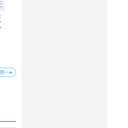
欧
勝
勢
上部へ