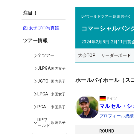
注目！
DPワールドツアー
欧州男子
コマーシャルバン
女子プロ写真館
ツアー情報
2024年2月8日-2月11日
賞
大会TOP
リーダーボード
全ツアー
JLPGA
国内女子
ホールバイホール（ス
JGTO
国内男子
LPGA
米国女子
ドイツ
マルセル・シ
PGA
米国男子
プロフィール
成績
DPワ
欧州男子
ールド
ROUND