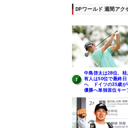
DPワールド 週間ア
中島啓太は28位、桂
有人は50位で最終日
1
へ ドイツの35歳が
優勝へ単独首位キー