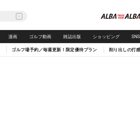
漫画
ゴルフ動画
雑誌出版
ショッピング
SN
ゴルフ場予約／毎週更新！限定優待プラン
削り出しの打