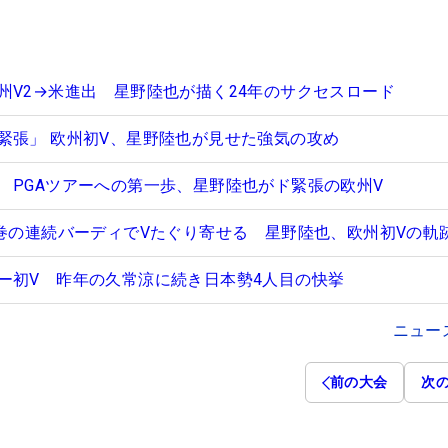
州V2→米進出 星野陸也が描く24年のサクセスロード
緊張」 欧州初V、星野陸也が見せた強気の攻め
 PGAツアーへの第一歩、星野陸也がド緊張の欧州V
圧巻の連続バーディでVたぐり寄せる 星野陸也、欧州初Vの軌
ー初V 昨年の久常涼に続き日本勢4人目の快挙
ニュー
前の大会
次