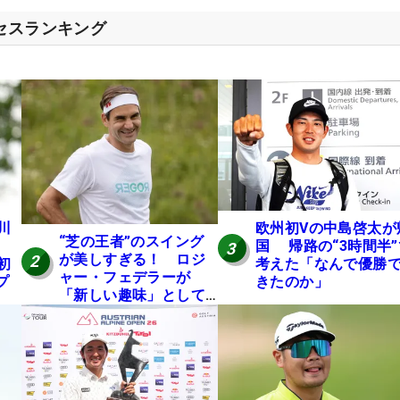
クセスランキング
川
欧州初Vの中島啓太が
“芝の王者”のスイング
国 帰路の“3時間半”
3
が美しすぎる！ ロジ
2
初
考えた「なんで優勝
ャー・フェデラーが
プ
きたのか」
「新しい趣味」として
ゴルフに挑戦中！