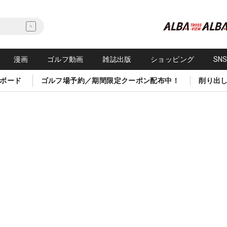
漫画
ゴルフ動画
雑誌出版
ショッピング
SN
ボード
ゴルフ場予約／期間限定クーポン配布中！
削り出