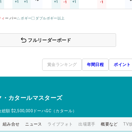
1
+1
+1
+1
+1
-1
-1
ティ
ー パー
ボギー
ダブルボギー以上
フルリーダーボード
賞金ランキング
年間日程
ポイント
ク・カタールマスターズ
金総額
$2,500,000
ドーハGC（カタール）
組み合せ
ニュース
ライブフォト
出場選手
概要など
TV