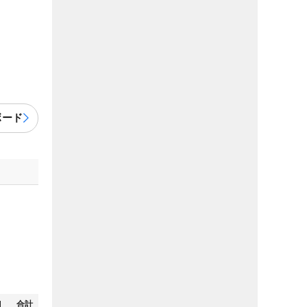
ボード
N
合計