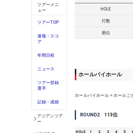
ツアーメニ
HOLE
ュー
打数
ツアーTOP
順位
速報・スコ
ア
年間日程
ニュース
ホールバイホール
ツアー登録
選手
ホールバイホール = ホールご
記録・成績
ROUND
2
113
位
アジアンツア
ー
HOLE
1
2
3
4
5