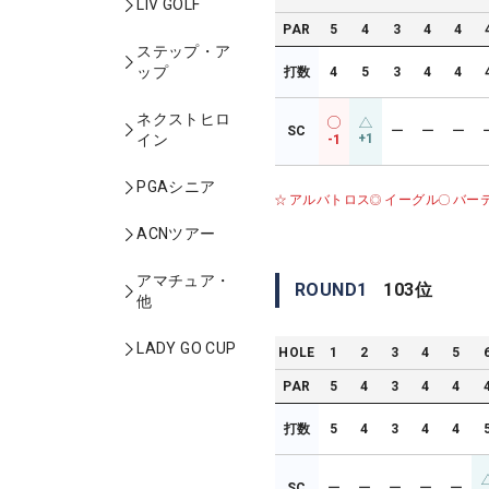
LIV GOLF
PAR
5
4
3
4
4
ステップ・ア
ップ
打数
4
5
3
4
4
ネクストヒロ
SC
ー
ー
ー
+1
イン
-1
PGAシニア
アルバトロス
イーグル
バー
ACNツアー
アマチュア・
ROUND
1
103
位
他
LADY GO CUP
HOLE
1
2
3
4
5
PAR
5
4
3
4
4
打数
5
4
3
4
4
SC
ー
ー
ー
ー
ー