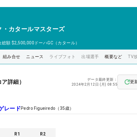
ク・カタールマスターズ
金総額
$2,500,000
ドーハGC（カタール）
組み合せ
ニュース
ライブフォト
出場選手
概要など
TV
データ最終更新：
コア詳細）
更
2024年2月12日 (月) 08:55
ゲレード
Pedro Figueiredo
（
35
歳）
R
1
R
2