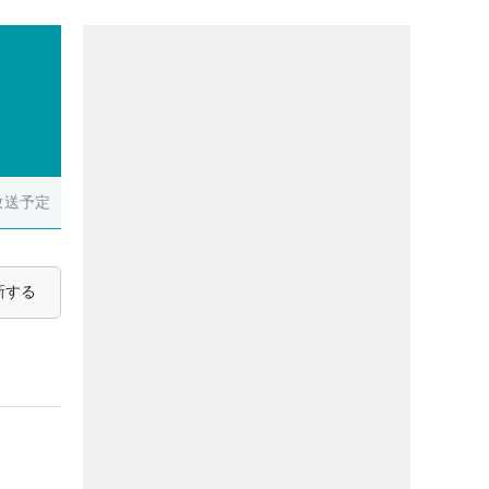
放送予定
新する