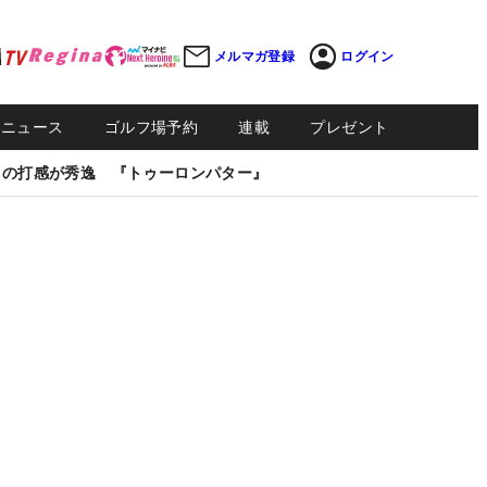
メルマガ登録
ログイン
Sニュース
ゴルフ場予約
連載
プレゼント
しの打感が秀逸 『トゥーロンパター』