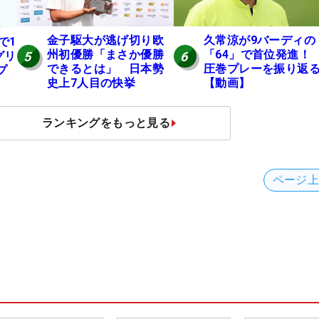
金子駆大が逃げ切り欧
久常涼が9バーディの
で1
州初優勝「まさか優勝
「64」で首位発進
5
6
グリ
できるとは」 日本勢
圧巻プレーを振り返
プ
史上7人目の快挙
【動画】
ランキングをもっと見る
ページ