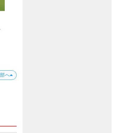
！
る
上部へ