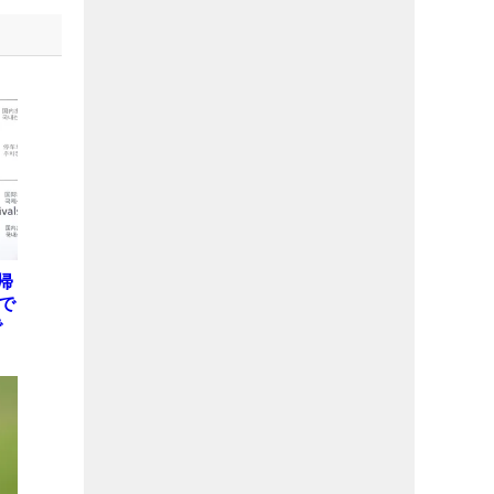
帰
で
で