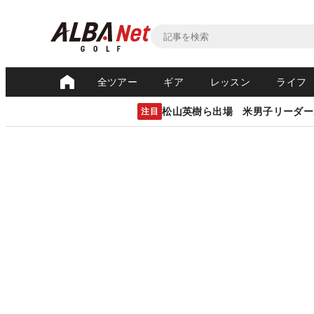
全ツアー
ギア
レッスン
ライフ
松山英樹ら出場 米男子リーダー
注目