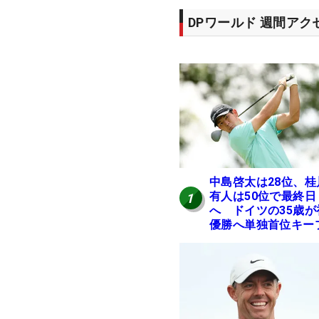
DPワールド 週間ア
中島啓太は28位、桂
有人は50位で最終日
1
へ ドイツの35歳が
優勝へ単独首位キー