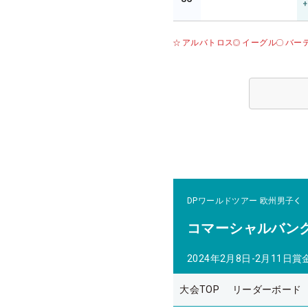
+
アルバトロス
イーグル
バー
DPワールドツアー
欧州男子
コマーシャルバン
2024年2月8日-2月11日
賞
大会TOP
リーダーボード