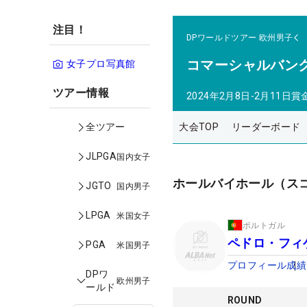
注目！
DPワールドツアー
欧州男子
コマーシャルバン
女子プロ写真館
ツアー情報
2024年2月8日-2月11日
賞
大会TOP
リーダーボード
全ツアー
JLPGA
国内女子
ホールバイホール（ス
JGTO
国内男子
LPGA
米国女子
ポルトガル
ペドロ・フィ
PGA
米国男子
プロフィール
成績
DPワ
欧州男子
ールド
ROUND