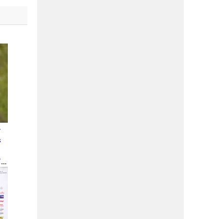
グ
ジ
て