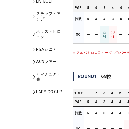
LIV GOLF
PAR
5
4
3
4
4
ステップ・ア
ップ
打数
5
4
4
3
4
ネクストヒロ
SC
ー
ー
ー
+1
イン
-1
PGAシニア
アルバトロス
イーグル
バー
ACNツアー
アマチュア・
ROUND
1
68
位
他
LADY GO CUP
HOLE
1
2
3
4
5
PAR
5
4
3
4
4
打数
5
4
3
4
4
SC
ー
ー
ー
ー
ー