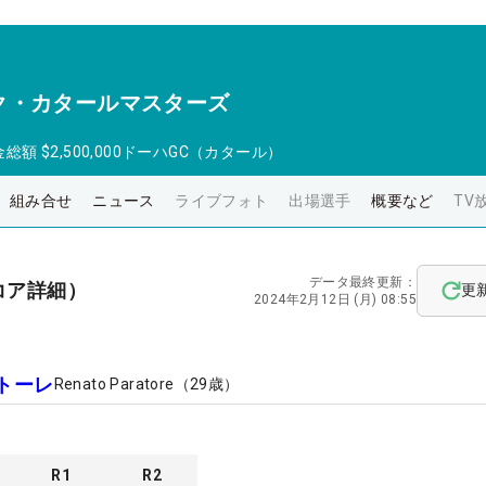
ク・カタールマスターズ
金総額
$2,500,000
ドーハGC（カタール）
組み合せ
ニュース
ライブフォト
出場選手
概要など
TV
データ最終更新：
コア詳細）
更
2024年2月12日 (月) 08:55
トーレ
Renato Paratore
（
29
歳）
R
1
R
2