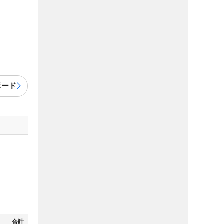
ボード
N
合計