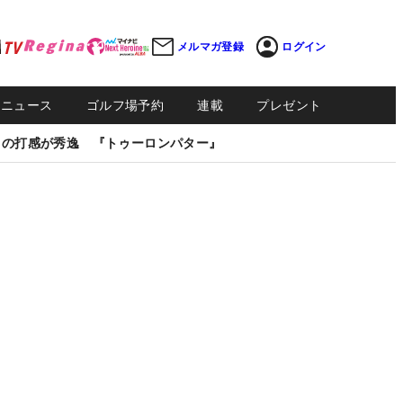
メルマガ登録
ログイン
Sニュース
ゴルフ場予約
連載
プレゼント
しの打感が秀逸 『トゥーロンパター』