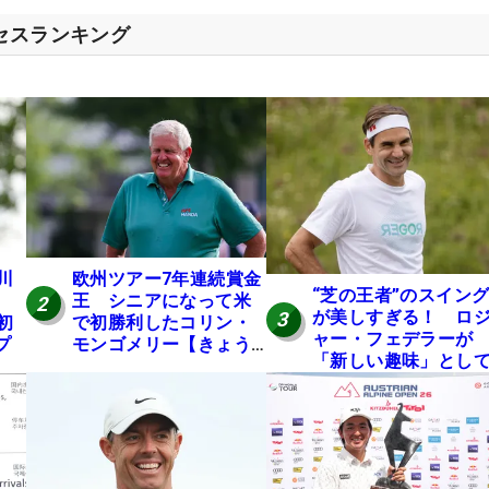
クセスランキング
川
欧州ツアー7年連続賞金
“芝の王者”のスイン
王 シニアになって米
2
が美しすぎる！ ロ
3
初
で初勝利したコリン・
ャー・フェデラーが
プ
モンゴメリー【きょう
「新しい趣味」とし
は誰の誕生日？】
ゴルフに挑戦中！