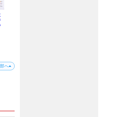
欧
勝
勢
上部へ