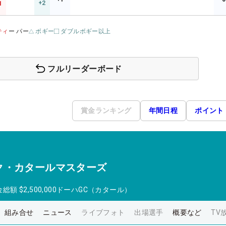
+2
1
ティ
ー パー
ボギー
ダブルボギー以上
フルリーダーボード
賞金ランキング
年間日程
ポイント
ク・カタールマスターズ
金総額
$2,500,000
ドーハGC（カタール）
組み合せ
ニュース
ライブフォト
出場選手
概要など
TV