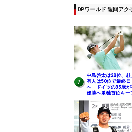
DPワールド 週間ア
中島啓太は28位、桂
有人は50位で最終日
1
へ ドイツの35歳が
優勝へ単独首位キー