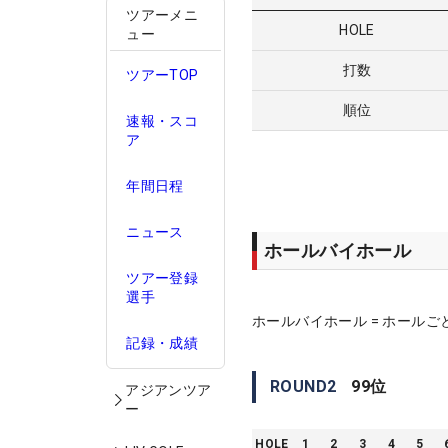
ツアーメニ
HOLE
ュー
打数
ツアーTOP
順位
速報・スコ
ア
年間日程
ニュース
ホールバイホール
ツアー登録
選手
ホールバイホール = ホールご
記録・成績
ROUND
2
99
位
アジアンツア
ー
HOLE
1
2
3
4
5