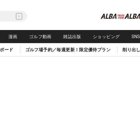
漫画
ゴルフ動画
雑誌出版
ショッピング
SN
ボード
ゴルフ場予約／毎週更新！限定優待プラン
削り出