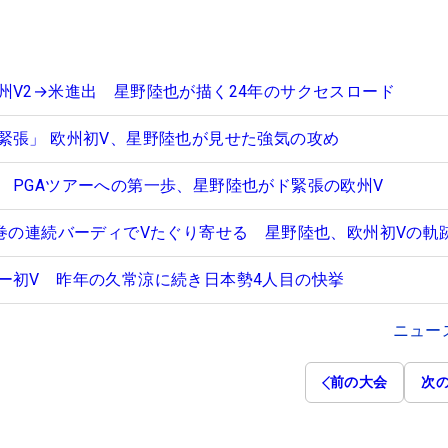
州V2→米進出 星野陸也が描く24年のサクセスロード
緊張」 欧州初V、星野陸也が見せた強気の攻め
 PGAツアーへの第一歩、星野陸也がド緊張の欧州V
圧巻の連続バーディでVたぐり寄せる 星野陸也、欧州初Vの軌
ー初V 昨年の久常涼に続き日本勢4人目の快挙
ニュー
前の大会
次