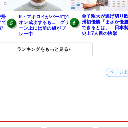
金子駆大が逃げ切り
が帰
R・マキロイがパー4で1
州初優勝「まさか優
6
”で
オン成功するも… グリ
5
できるとは」 日本
で
ーン上には前の組がプ
史上7人目の快挙
レー中
ランキングをもっと見る
ページ