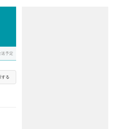
放送予定
新する