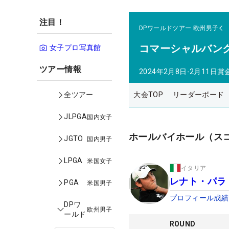
注目！
DPワールドツアー
欧州男子
コマーシャルバン
女子プロ写真館
ツアー情報
2024年2月8日-2月11日
賞
大会TOP
リーダーボード
全ツアー
JLPGA
国内女子
ホールバイホール（ス
JGTO
国内男子
LPGA
米国女子
イタリア
レナト・パラ
PGA
米国男子
プロフィール
成績
DPワ
欧州男子
ールド
ROUND