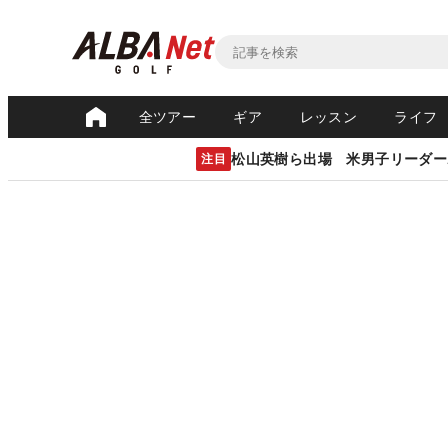
全ツアー
ギア
レッスン
ライフ
松山英樹ら出場 米男子リーダー
注目