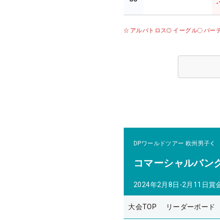
-
アルバトロス
イーグル
バー
DPワールドツアー
欧州男子
コマーシャルバン
2024年2月8日-2月11日
賞
大会TOP
リーダーボード