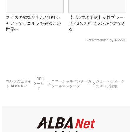
スイスの叡智が生んだTPTシ
【ゴルフ場予約】女性プレー
ャフトで、ゴルフを異次元の
フィ2名無料プランが予約でき
世界へ
る！
Recommended by
DPワ
ゴルフ総合サイ
コマーシャルバンク・カ
ジョー・ディーン
ール
ト ALBA Net
タールマスターズ
のスコア詳細
ド