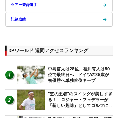
→
ツアー登録選手
→
記録成績
DPワールド 週間アクセスランキング
中島啓太は28位、桂川有人は50
1
位で最終日へ ドイツの35歳が
初優勝へ単独首位キープ
“芝の王者”のスイングが美しすぎ
2
る！ ロジャー・フェデラーが
「新しい趣味」としてゴルフに挑
戦中！