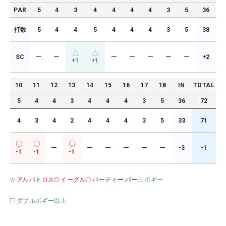
PAR
5
4
3
4
4
4
4
3
5
36
打数
5
4
4
5
4
4
4
3
5
38
SC
ー
ー
ー
ー
ー
ー
ー
+2
+1
+1
10
11
12
13
14
15
16
17
18
IN
TOTAL
5
4
4
3
4
4
4
3
5
36
72
4
3
4
2
4
4
4
3
5
33
71
ー
ー
ー
ー
ー
ー
-3
-1
-1
-1
-1
アルバトロス
イーグル
バーティ
ー パー
ボギー
ダブルボギー以上