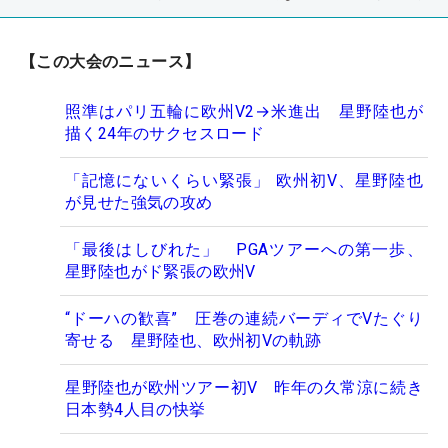
【この大会のニュース】
照準はパリ五輪に欧州V2→米進出 星野陸也が
描く24年のサクセスロード
「記憶にないくらい緊張」 欧州初V、星野陸也
が見せた強気の攻め
「最後はしびれた」 PGAツアーへの第一歩、
星野陸也がド緊張の欧州V
“ドーハの歓喜” 圧巻の連続バーディでVたぐり
寄せる 星野陸也、欧州初Vの軌跡
星野陸也が欧州ツアー初V 昨年の久常涼に続き
日本勢4人目の快挙