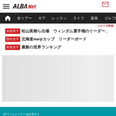
全ツアー
ギア
レッスン
ライフ
漫画
ゴルフ
メルマガ登録
松山英樹ら出場 ウィンダム選手権のリーダーボード
米国男子
北海道meijiカップ リーダーボード
国内女子
最新の世界ランキング
米国女子
DPワールドツアー
欧州男子