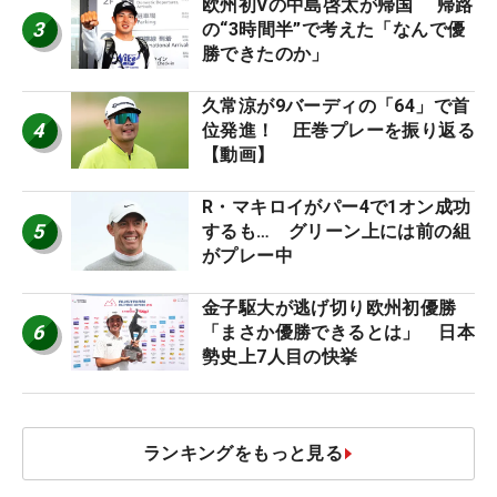
欧州初Vの中島啓太が帰国 帰路
3
の“3時間半”で考えた「なんで優
勝できたのか」
久常涼が9バーディの「64」で首
4
位発進！ 圧巻プレーを振り返る
【動画】
R・マキロイがパー4で1オン成功
5
するも… グリーン上には前の組
がプレー中
金子駆大が逃げ切り欧州初優勝
6
「まさか優勝できるとは」 日本
勢史上7人目の快挙
ランキングをもっと見る