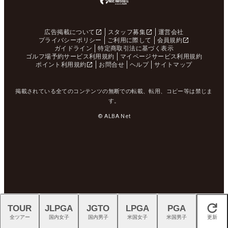
広告掲載について
スタッフ募集
運営会社
プライバシーポリシー
ご利用に際して
会員規約
ガイドライン
特定商取引法に基づく表示
ゴルフ場予約サービス利用規約
マイページサービス利用規約
ポイント利用規約
お問合せ
ヘルプ
サイトマップ
掲載されている全てのコンテンツの無断での転載、転用、コピー等は禁じま
す。
© ALBA Net
TOUR
JLPGA
JGTO
LPGA
PGA
閉じる
全ツアー
国内女子
国内男子
米国女子
米国男子
更新