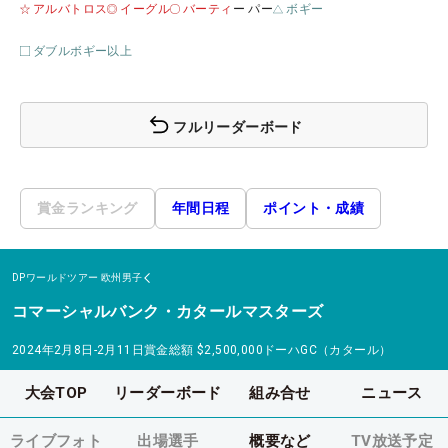
アルバトロス
イーグル
バーティ
ー パー
ボギー
ダブルボギー以上
フルリーダーボード
賞金ランキング
年間日程
ポイント・成績
DPワールドツアー
欧州男子
コマーシャルバンク・カタールマスターズ
2024年2月8日-2月11日
賞金総額
$2,500,000
ドーハGC（カタール）
大会TOP
リーダーボード
組み合せ
ニュース
ライブフォト
出場選手
概要など
TV放送予定