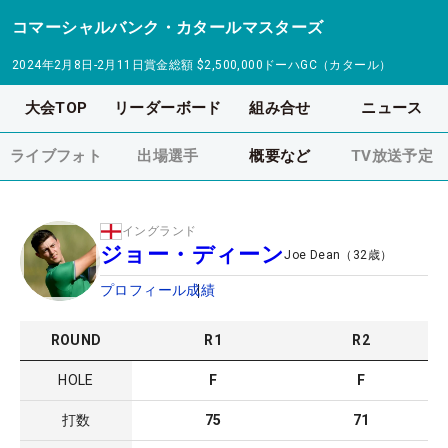
コマーシャルバンク・カタールマスターズ
2024年2月8日-2月11日
賞金総額
$2,500,000
ドーハGC（カタール）
大会TOP
リーダーボード
組み合せ
ニュース
ライブフォト
出場選手
概要など
TV放送予定
イングランド
ジョー・ディーン
Joe Dean
（
32
歳）
プロフィール
成績
ROUND
R
1
R
2
HOLE
F
F
打数
75
71