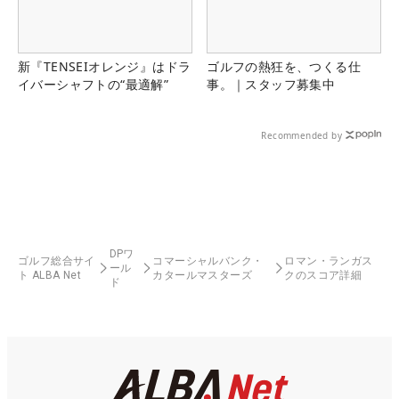
新『TENSEIオレンジ』はドラ
ゴルフの熱狂を、つくる仕
イバーシャフトの“最適解”
事。｜スタッフ募集中
Recommended by
DPワ
ゴルフ総合サイ
コマーシャルバンク・
ロマン・ランガス
ール
ト ALBA Net
カタールマスターズ
クのスコア詳細
ド