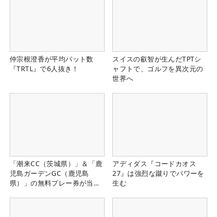
仲宗根澄香が平均パット数
スイスの叡智が生んだTPTシ
『TRTL』で6人抜き！
ャフトで、ゴルフを異次元の
世界へ
「潮来CC（茨城県）」＆「鹿
アディダス『コードカオス
児島ガーデンGC（鹿児島
27』は強烈な蹴りでパワーを
県）」の無料プレー券が当た
生む
る！！