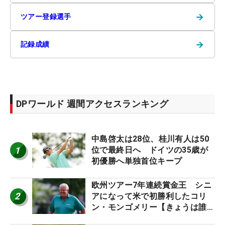
→
ツアー登録選手
→
記録成績
DPワールド 週間アクセスランキング
中島啓太は28位、桂川有人は50
1
位で最終日へ ドイツの35歳が
初優勝へ単独首位キープ
欧州ツアー7年連続賞金王 シニ
2
アになって米で初勝利したコリ
ン・モンゴメリー【きょうは誰の
誕生日？】