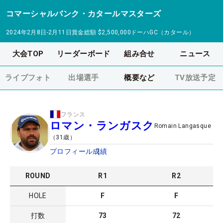
コマーシャルバンク・カタールマスターズ
2024年2月8日-2月11日
賞金総額
$2,500,000
ドーハGC（カタール）
大会TOP
リーダーボード
組み合せ
ニュース
ライブフォト
出場選手
概要など
TV放送予定
フランス
ロマン・ランガスク
Romain Langasque
（
31
歳）
プロフィール
成績
ROUND
R
1
R
2
HOLE
F
F
打数
73
72