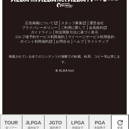
広告掲載について
スタッフ募集
運営会社
プライバシーポリシー
ご利用に際して
会員規約
ガイドライン
特定商取引法に基づく表示
ゴルフ場予約サービス利用規約
マイページサービス利用規約
ポイント利用規約
お問合せ
ヘルプ
サイトマップ
掲載されている全てのコンテンツの無断での転載、転用、コピー等は禁じま
す。
© ALBA Net
TOUR
JLPGA
JGTO
LPGA
PGA
閉じる
全ツアー
国内女子
国内男子
米国女子
米国男子
更新