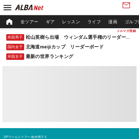
全ツアー
ギア
レッスン
ライフ
漫画
ゴルフ
メルマガ登録
松山英樹ら出場 ウィンダム選手権のリーダーボード
米国男子
北海道meijiカップ リーダーボード
国内女子
最新の世界ランキング
米国女子
DPワールドツアー
欧州男子