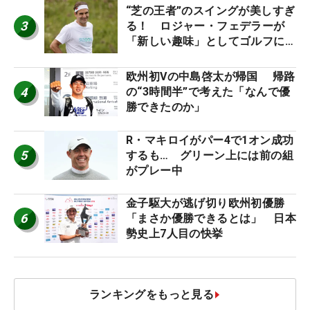
“芝の王者”のスイングが美しすぎ
3
る！ ロジャー・フェデラーが
「新しい趣味」としてゴルフに挑
戦中！
欧州初Vの中島啓太が帰国 帰路
4
の“3時間半”で考えた「なんで優
勝できたのか」
R・マキロイがパー4で1オン成功
5
するも… グリーン上には前の組
がプレー中
金子駆大が逃げ切り欧州初優勝
6
「まさか優勝できるとは」 日本
勢史上7人目の快挙
ランキングをもっと見る