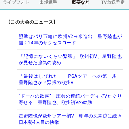
ライブフォト
出場選手
概要など
TV放送予定
【この大会のニュース】
照準はパリ五輪に欧州V2→米進出 星野陸也が
描く24年のサクセスロード
「記憶にないくらい緊張」 欧州初V、星野陸也
が見せた強気の攻め
「最後はしびれた」 PGAツアーへの第一歩、
星野陸也がド緊張の欧州V
“ドーハの歓喜” 圧巻の連続バーディでVたぐり
寄せる 星野陸也、欧州初Vの軌跡
星野陸也が欧州ツアー初V 昨年の久常涼に続き
日本勢4人目の快挙