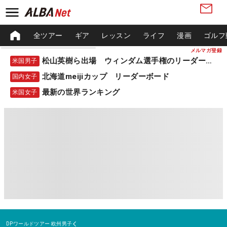
全ツアー
ギア
レッスン
ライフ
漫画
ゴルフ
メルマガ登録
松山英樹ら出場 ウィンダム選手権のリーダーボード
米国男子
北海道meijiカップ リーダーボード
国内女子
最新の世界ランキング
米国女子
DPワールドツアー
欧州男子