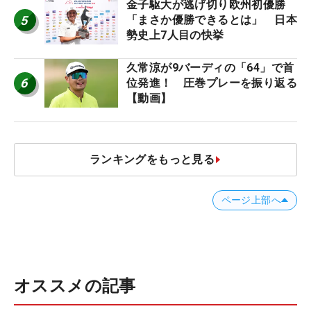
金子駆大が逃げ切り欧州初優勝
5
「まさか優勝できるとは」 日本
勢史上7人目の快挙
久常涼が9バーディの「64」で首
6
位発進！ 圧巻プレーを振り返る
【動画】
ランキングをもっと見る
ページ上部へ
オススメの記事