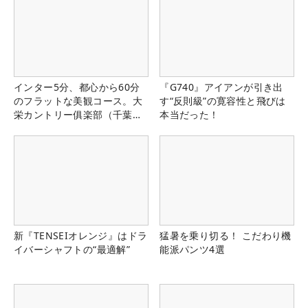
インター5分、都心から60分
『G740』アイアンが引き出
のフラットな美観コース。大
す“反則級”の寛容性と飛びは
栄カントリー俱楽部（千葉
本当だった！
県）
新『TENSEIオレンジ』はドラ
猛暑を乗り切る！ こだわり機
イバーシャフトの“最適解”
能派パンツ4選