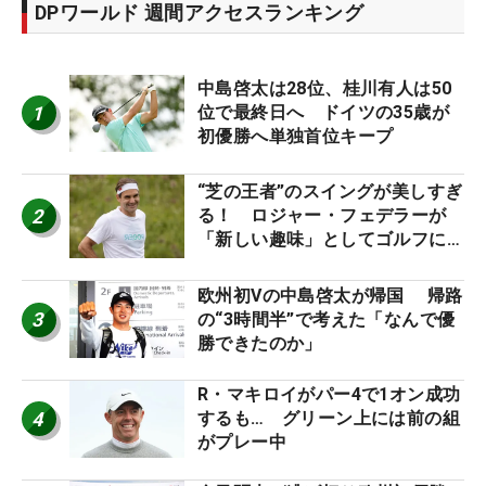
DPワールド 週間アクセスランキング
中島啓太は28位、桂川有人は50
1
位で最終日へ ドイツの35歳が
初優勝へ単独首位キープ
“芝の王者”のスイングが美しすぎ
2
る！ ロジャー・フェデラーが
「新しい趣味」としてゴルフに挑
戦中！
欧州初Vの中島啓太が帰国 帰路
3
の“3時間半”で考えた「なんで優
勝できたのか」
R・マキロイがパー4で1オン成功
4
するも… グリーン上には前の組
がプレー中