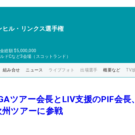
ンヒル・リンクス選手権
金総額
$5,000,000
ールドCなど3会場（スコットランド）
組み合せ
ニュース
ライブフォト
出場選手
概要など
TV
GAツアー会長とLIV支援のPIF会長
欧州ツアーに参戦