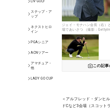
LIV GOLF
ステップ・ア
ップ
ジェイ・モナハン会長（右）
ネクストヒロ
場であいさつ （撮影：GettyIm
イン
PGAシニア
ACNツアー
アマチュア・
この記事
他
LADY GO CUP
＜アルフレッド・ダンヒル
ドCなど3会場（スコット