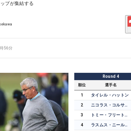
トップが集結する
akekawa
8時56分
Round
4
順位
選手名
1
タイレル・ハットン
2
ニコラス・コルサーツ
3
トミー・フリートウッド
4
ラスムス・ニールガード-ピーターセン