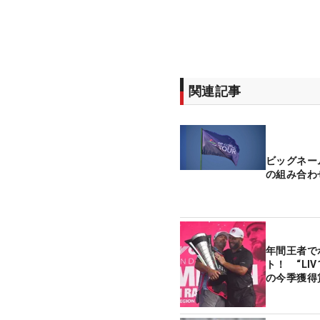
関連記事
ビッグネー
の組み合わ
年間王者で
ト！ “LI
の今季獲得