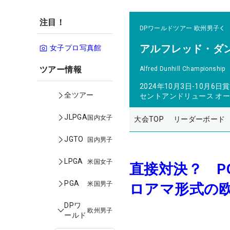
注目！
DPワールドツアー
欧州男子
アルフレッド・ダ
女子プロ写真館
ツアー情報
Alfred Dunhill Championship
2024年10月3日-10月6日
賞
全ツアー
セントアンドリュース オ
JLPGA
国内女子
大会TOP
リーダーボード
JGTO
国内男子
LPGA
米国女子
直接対決？ P
PGA
米国男子
ロアマ形式の
DPワ
欧州男子
ールド