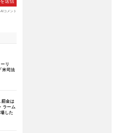
ローリ
「米司法
…罰金は
・ラーム
出場した