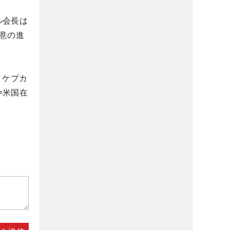
ル会長は
合意の進
・ケプカ
=米国在