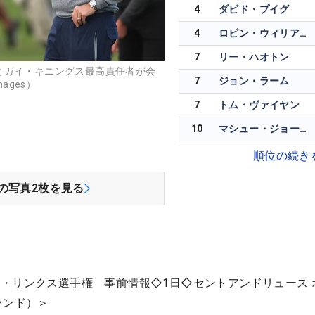
4
ダビド・プイグ
4
ロビン・ウィリアムズ
7
リー・ハオトン
とガイ・キニングス最高責任者が会
7
ジョン・ラーム
ages）
7
トム・ヴァイヤン
10
マシュー・ジョーダン
順位の続き
の写真
2
枚を見る
・リンクス選手権 事前情報◇1日◇
セントアンドリュース 
ランド）
＞