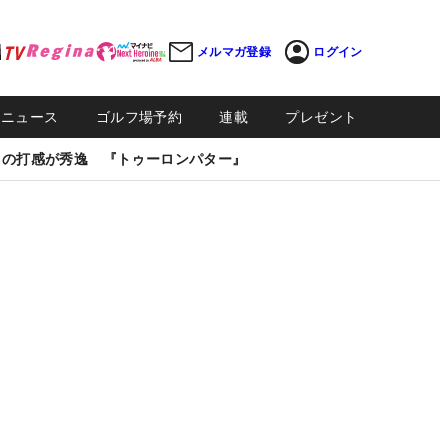
メルマガ登録
ログイン
Sニュース
ゴルフ場予約
連載
プレゼント
しの打感が秀逸 『トゥーロンパター』