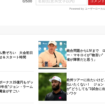
統合問題からLIVまで 
ム勢ぞろい 大会初日
ー・マキロイが“物言い”
せ＆スタート時間
省が障害だと思う」
欧州ツアーに出たいけど
ボーナス25億円もゲッ
払いたくない！ ジョン
V1年生”ジョン・ラーム
が“どうしても”3試合に
賞金がすごい
いワケ