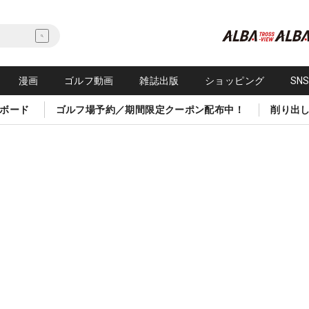
漫画
ゴルフ動画
雑誌出版
ショッピング
SN
ボード
ゴルフ場予約／期間限定クーポン配布中！
削り出