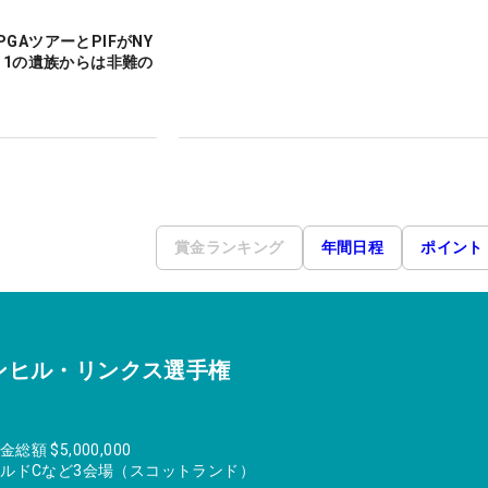
GAツアーとPIFがNY
.11の遺族からは非難の
賞金ランキング
年間日程
ポイント
ンヒル・リンクス選手権
金総額
$5,000,000
ールドCなど3会場（スコットランド）