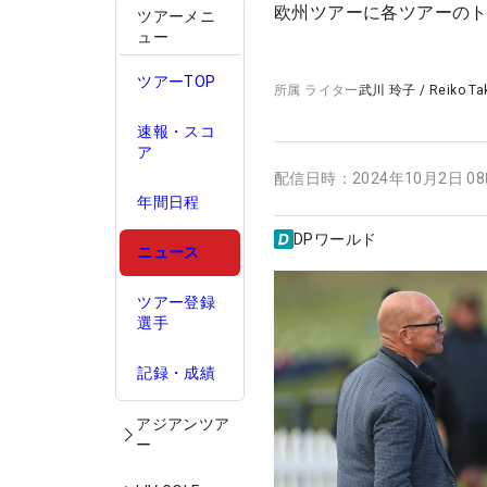
欧州ツアーに各ツアーの
ツアーメニ
ュー
ツアーTOP
所属
ライター
武川 玲子
/
Reiko T
速報・スコ
ア
配信日時：
2024年10月2日 0
年間日程
DPワールド
ニュース
ツアー登録
選手
記録・成績
アジアンツア
ー