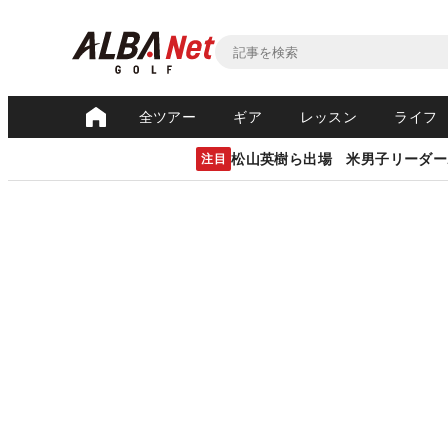
全ツアー
ギア
レッスン
ライフ
松山英樹ら出場 米男子リーダー
注目