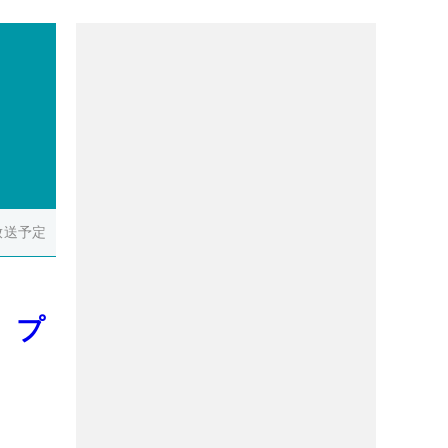
放送予定
、プ