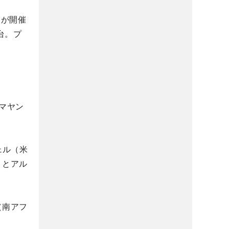
」が開催
台。プ
ルマヤン
ェル（米
）とアル
（南アフ