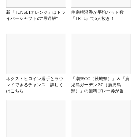
新『TENSEIオレンジ』はドラ
仲宗根澄香が平均パット数
イバーシャフトの“最適解”
『TRTL』で6人抜き！
ネクストヒロイン選手とラウ
「潮来CC（茨城県）」＆「鹿
ンドできるチャンス！詳しく
児島ガーデンGC（鹿児島
はこちら！
県）」の無料プレー券が当た
る！！