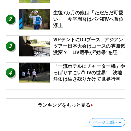
生後7カ月の娘は「ただただ可愛
2
い」 今平周吾はパパ初Vへ首位
浮上
VIPテントにDJブース…アジアン
3
ツアー日本大会はコースの雰囲気
激変？ LIV選手が“効果”を証言
「静かなほうが…」
「一流ホテルにチャーター機」や
4
っぱりすごい“LIVの世界” 浅地
洋佑は生き残りかけて世界行脚
ランキングをもっと見る
ページ上部へ