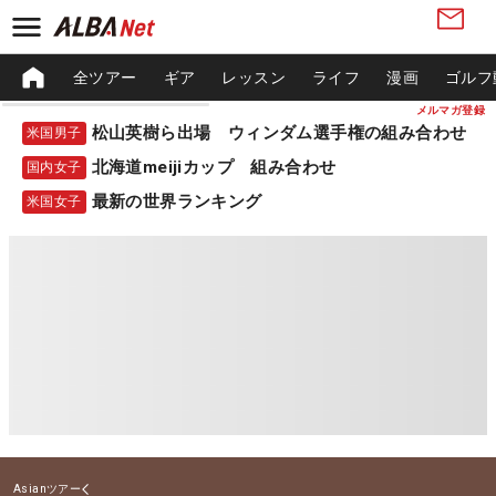
全ツアー
ギア
レッスン
ライフ
漫画
ゴルフ
メルマガ登録
松山英樹ら出場 ウィンダム選手権の組み合わせ
米国男子
北海道meijiカップ 組み合わせ
国内女子
最新の世界ランキング
米国女子
Asianツアー