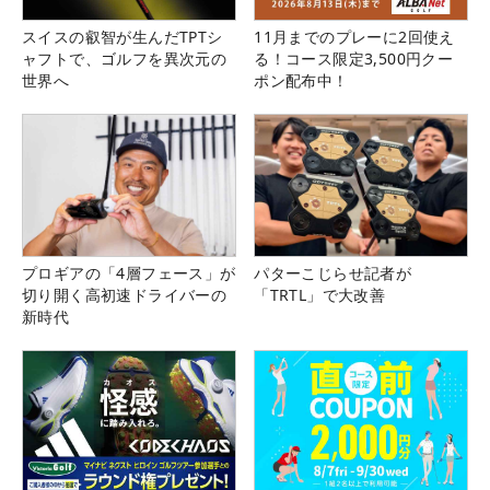
スイスの叡智が生んだTPTシ
11月までのプレーに2回使え
ャフトで、ゴルフを異次元の
る！コース限定3,500円クー
世界へ
ポン配布中！
プロギアの「4層フェース」が
パターこじらせ記者が
切り開く高初速ドライバーの
「TRTL」で大改善
新時代