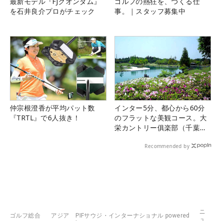
最新モデル『FJクオンタム』
ゴルフの熱狂を、つくる仕
を石井良介プロがチェック
事。｜スタッフ募集中
仲宗根澄香が平均パット数
インター5分、都心から60分
『TRTL』で6人抜き！
のフラットな美観コース。大
栄カントリー俱楽部（千葉
県）
Recommended by
ニ
ゴルフ総合
アジア
PIFサウジ・インターナショナル powered
ュ