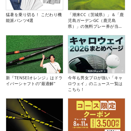
猛暑を乗り切る！ こだわり機
「潮来CC（茨城県）」＆「鹿
能派パンツ4選
児島ガーデンGC（鹿児島
県）」の無料プレー券が当た
る！！
新『TENSEIオレンジ』はドラ
今年も男女プロが強い「キャ
イバーシャフトの“最適解”
ロウェイ」のニュース一覧は
こちら！