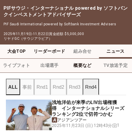
PIFサウジ・インターナショナル powered by ソフトバン
クインベストメントアドバイザーズ
PIF Saudi International powered by Softbank Investment Advisers
2025年11月19日-11月22日
賞金総額
$5,000,000
リヤドGC（サウジアラビア）
大会TOP
リーダーボード
組み合せ
ニュース
ライブフォト
出場選手
概要など
TV放送予定
ALL
事前
Rnd1
Rnd2
Rnd3
Rnd4
浅地洋佑が来季のLIV出場権獲
得 インターナショナルシリーズ
ランキング2位で切符つかむ
アジアンツアー
1
2025年11月23日 (日) 12時43分