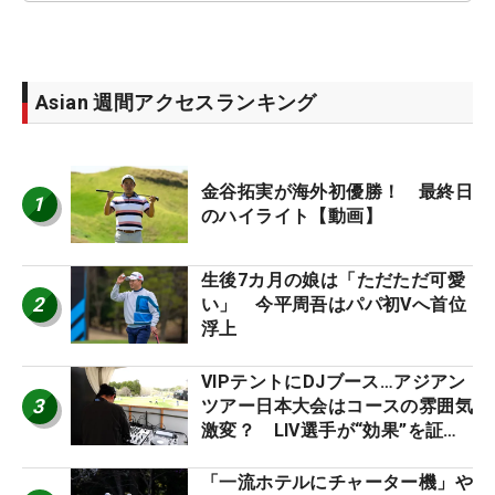
Asian 週間アクセスランキング
金谷拓実が海外初優勝！ 最終日
1
のハイライト【動画】
生後7カ月の娘は「ただただ可愛
2
い」 今平周吾はパパ初Vへ首位
浮上
VIPテントにDJブース…アジアン
3
ツアー日本大会はコースの雰囲気
激変？ LIV選手が“効果”を証言
「静かなほうが…」
「一流ホテルにチャーター機」や