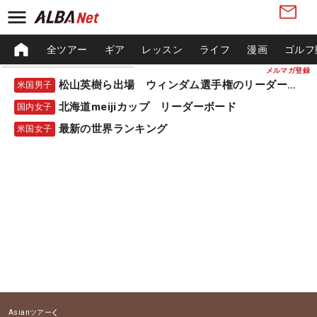
全ツアー
ギア
レッスン
ライフ
漫画
ゴルフ
メルマガ登録
松山英樹ら出場 ウィンダム選手権のリーダーボード
米国男子
北海道meijiカップ リーダーボード
国内女子
最新の世界ランキング
米国女子
Asianツアー