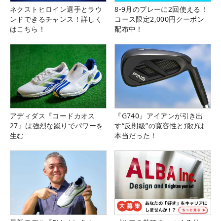
ネクストヒロイン選手とラウ
8-9月のプレーに2回使える！
ンドできるチャンス！詳しく
コース限定2,000円クーポン
はこちら！
配布中！
アディダス『コードカオス
『G740』アイアンが引き出
27』は強烈な蹴りでパワーを
す“反則級”の寛容性と飛びは
生む
本当だった！