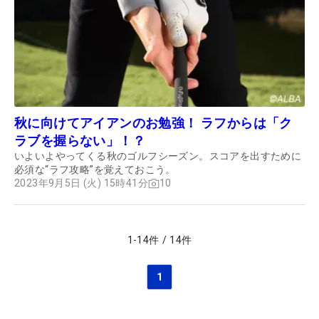
秋に向けてアイアンのお勉強！ ラフからは「ク
ラブを握らない」！？
いよいよやってくる秋のゴルフシーズン。スコアを出すために
必須な“ラフ攻略”を覚えておこう。
2023年9月5日 (火) 15時41分
10
1
-
14
件
/
14
件
1