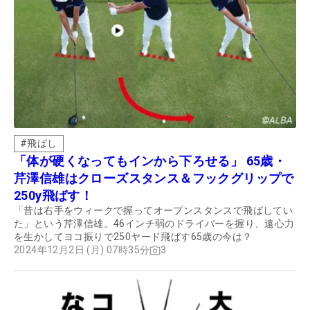
#
飛ばし
「体が硬くなってもインから下ろせる」 65歳・
芹澤信雄はクローズスタンス＆フックグリップで
250y飛ばす！
「昔は右手をウィークで握ってオープンスタンスで飛ばしてい
た」という芹澤信雄。46インチ弱のドライバーを握り、遠心力
を生かしてヨコ振りで250ヤード飛ばす65歳の今は？
2024年12月2日 (月) 07時35分
3