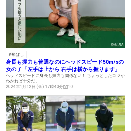
#
飛ばし
身長も握力も普通なのにヘッドスピード50m/sの
女の子「左手は上から 右手は横から握ります」
ヘッドスピードに身長も握力も関係ない！ ちょっとしたコツが
わかれば十分だ。
2024年1月12日 (金) 17時40分
10