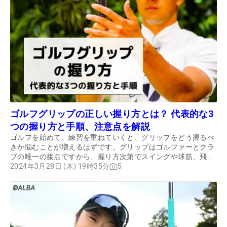
ゴルフグリップの正しい握り方とは？ 代表的な3
つの握り方と手順、注意点を解説
ゴルフを始めて、練習を重ねていくと、グリップをどう握るべ
きか悩むことが増えるはずです。グリップはゴルファーとクラ
ブの唯一の接点ですから、握り方次第でスイングや球筋、飛距
離が大きく変わります。この記事では、代表的なグリップの握
2024年3月28日 (木) 19時35分
5
り方や手順、注意点について解説していきます。