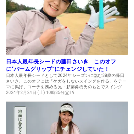
日本人最年長シードの藤田さいき このオフ
に“パームグリップ”にチェンジしていた！
日本人最年長シードとして2024年シーズンに臨む38歳の藤田
さいき。このオフには「ケガをしないスイングを作る」をテー
マに掲げ、コーチを務める兄・頼藤勇樹氏のもとでスイング改
造に取り組んだ。その中身とは？
2024年2月24日 (土) 10時35分
19