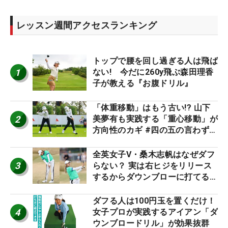
レッスン週間アクセスランキング
トップで腰を回し過ぎる人は飛ば
1
ない! 今だに260y飛ぶ森田理香
子が教える『お腹ドリル』
「体重移動」はもう古い!? 山下
2
美夢有も実践する「重心移動」が
方向性のカギ #四の五の言わず振
り氣れ
全英女子V・桑木志帆はなぜダフ
3
らない？ 実は右ヒジをリリース
するからダウンブローに打てる #
優勝者のスイング
ダフる人は100円玉を置くだけ！
4
女子プロが実践するアイアン「ダ
ウンブロードリル」が効果抜群