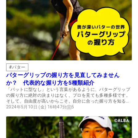
#
パター
パターグリップの握り方を見直してみません
か？ 代表的な握り方を5種類紹介
「パットに型なし」という言葉があるように、パターグリップ
の握り方に絶対の決まりはなく、プロを見ても多種多様です。
そして、自由度が高いからこそ、自分に合った握り方を知るこ
とが重要になります。「思ったように打てない」「パターに苦
2024年5月10日 (金) 16時47分
5
手意識がある」という人は、「パターグリップの握り方」を変
えることで悩みが解消されるかもしれません。この記事では、
特に代表的なパターグリップ5種類の握り方を紹介します。