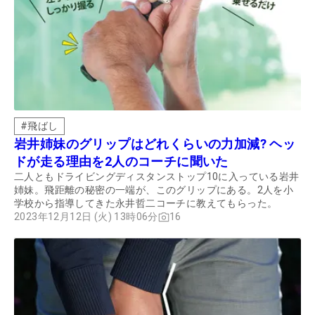
#
飛ばし
岩井姉妹のグリップはどれくらいの力加減? ヘッ
ドが走る理由を2人のコーチに聞いた
二人ともドライビングディスタンストップ10に入っている岩井
姉妹。飛距離の秘密の一端が、このグリップにある。2人を小
学校から指導してきた永井哲二コーチに教えてもらった。
2023年12月12日 (火) 13時06分
16