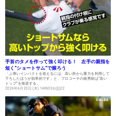
手首のタメを作って強く叩ける！ 左手の親指を
短く“ショートサム”で握ろう
「ぶ厚いインパクトを迎えるには、高い所から重力を利用して
下ろしたほうが効率的です」と、プロコーチの南秀樹は“高い
トップ”を推奨する。
2024年6月20日 (木) 14時03分
22