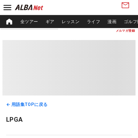
全ツアー
ギア
レッスン
ライフ
漫画
ゴルフ
メルマガ登録
← 用語集TOPに戻る
LPGA