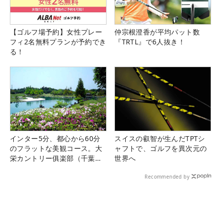
【ゴルフ場予約】女性プレー
仲宗根澄香が平均パット数
フィ2名無料プランが予約でき
『TRTL』で6人抜き！
る！
インター5分、都心から60分
スイスの叡智が生んだTPTシ
のフラットな美観コース。大
ャフトで、ゴルフを異次元の
栄カントリー俱楽部（千葉
世界へ
県）
Recommended by