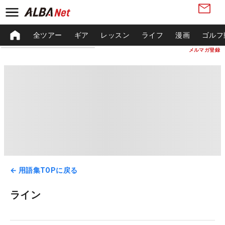
全ツアー
ギア
レッスン
ライフ
漫画
ゴルフ
メルマガ登録
← 用語集TOPに戻る
ライン