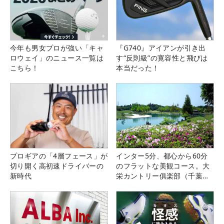
今年も男女プロが強い「キャ
『G740』アイアンが引き出
ロウェイ」のニュース一覧は
す“反則級”の寛容性と飛びは
こちら！
本当だった！
プロギアの「4層フェース」が
インター5分、都心から60分
切り開く高初速ドライバーの
のフラットな美観コース。大
新時代
栄カントリー俱楽部（千葉
県）