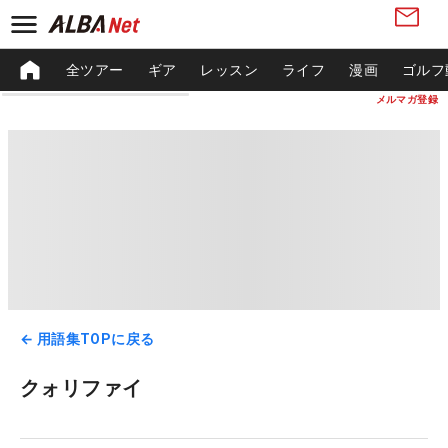
全ツアー
ギア
レッスン
ライフ
漫画
ゴルフ
メルマガ登録
← 用語集TOPに戻る
クォリファイ