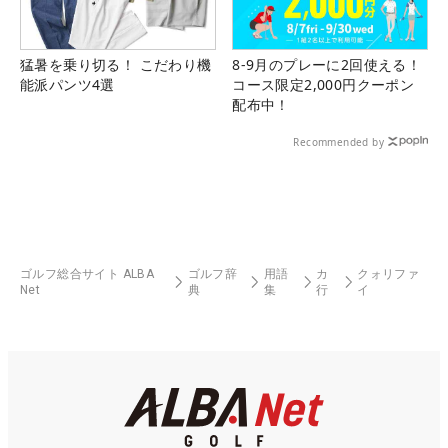
猛暑を乗り切る！ こだわり機
8-9月のプレーに2回使える！
能派パンツ4選
コース限定2,000円クーポン
配布中！
Recommended by
ゴルフ総合サイト ALBA
ゴルフ辞
用語
カ
クォリファ
Net
典
集
行
イ