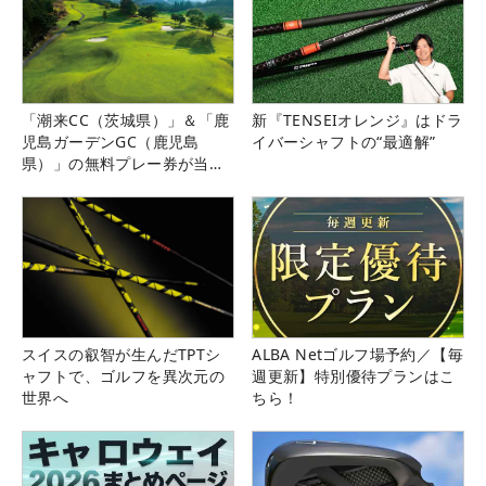
「潮来CC（茨城県）」＆「鹿
新『TENSEIオレンジ』はドラ
児島ガーデンGC（鹿児島
イバーシャフトの“最適解”
県）」の無料プレー券が当た
る！！
スイスの叡智が生んだTPTシ
ALBA Netゴルフ場予約／【毎
ャフトで、ゴルフを異次元の
週更新】特別優待プランはこ
世界へ
ちら！